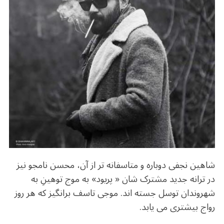
o
m
p
o
p
k
شاهین نجفی دوباره و متاسفانه تر از آن، محسن نامجو نیز
در ترانه جدید مشترک شان « پریود» به موج توهینِ به
شهروندان توسل جسته اند. موجی تاسف برانگیز که هر روز
رواج بیشتری می یابد.