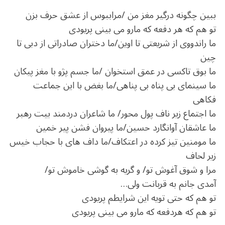
ببین چگونه درگیر مغز من /مراببوس از عشق حرف بزن
تو هم که هر دفعه که مارو می بینی پریودی
ما راندووی از شریعتی تا اوین/ما دختران صادراتی از دبی تا
چین
ما بوق تاکسی در عمق استخوان /ما جسم پژو با مغز پیکان
ما سینمای بی پناه بی پناهی/ما بغض با این جماعت
فکاهی
ما اجتماع زیر ناف پول محور/ ما شاعران دردمند بیت رهبر
ما عاشقان آوانگارد حسین/ما پیروان فشن پیر خمین
ما مومنین تیز کرده در اعتکاف/ما داف های با حجاب خیس
زیر لحاف
مرا و شوق آغوش تو/ و گریه به گوشی خاموش تو/
آمدی جانم به قربانت ولی…
تو هم که حتی تویه این شرایطم پریودی
تو هم که هردفعه که مارو می بینی پریودی