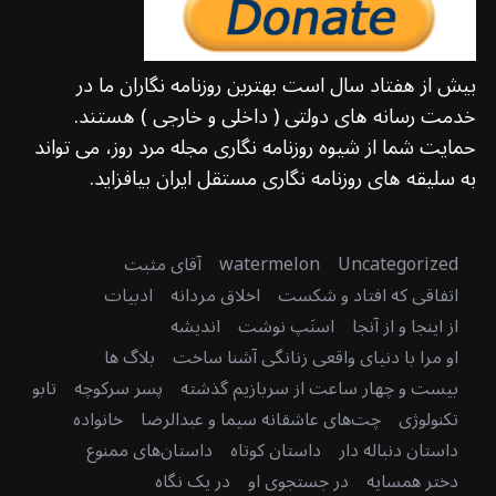
بیش از هفتاد سال است بهترین روزنامه نگاران ما در
خدمت رسانه های دولتی ( داخلی و خارجی ) هستند.
حمایت شما از شیوه روزنامه نگاری مجله مرد روز، می تواند
به سلیقه های روزنامه نگاری مستقل ایران بیافزاید.
Uncategorized
watermelon
آقای مثبت
اتفاقی که افتاد و شکست
اخلاق مردانه
ادبیات
از اینجا و از آنجا
اسنَپ نوشت
اندیشه
او مرا با دنیای واقعی زنانگی آشنا ساخت
بلاگ ها
بیست و چهار ساعت از سربازیم گذشته
پسر سرکوچه
تابو
تکنولوژی
چت‌های عاشقانه سیما و عبدالرضا
خانواده
داستان دنباله دار
داستان کوتاه
داستان‌های ممنوع
دختر همسایه
در جستجوی او
در یک نگاه