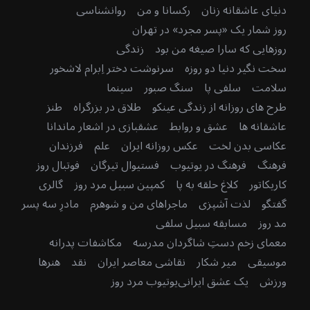
دنیای عاشقانه زنان
رکسانا و من
روانشناسی
روز شمار یک «پسر مجرد» در تهران
روزهایی که سارا صیغه من بود
زندگی
سخت نگیر دنیا دو روزه
سرنوشت دختر اِبرام لاشخور
سلامت
سلفی پا
سنگ صبور
سینما
طرح های روزانه از زندگی عینکو
طلاق در بزرگراه
طنز
عاشقانه ها
عشق و روابط
عشقبازی در اشعار ماندانا
عکاسی بدن لخت
عکس روزانه ایران
علم
فرزندان
فرهنگ
فرهنگ در یوتیوب
فستیوال تیرگان
فوتبال روز
کاریکاتور
کلاغ حلقه به پا
کمپین سبیل مرد روز
گالری
گفتگو
لذت آشپزی
ماجراهای من و شوهرم
مادرِ سه پسر
مد روز
مسابقه سبیل سلفی
معمای زخم دستِ شاگردان مدرسه
مکاشفات پدرانه
موسیقی
میر شکار
نقاشی معاصر ایران
نقد
هنرها
ورزش
یک عشق ایرانی
یوتیوب مرد روز