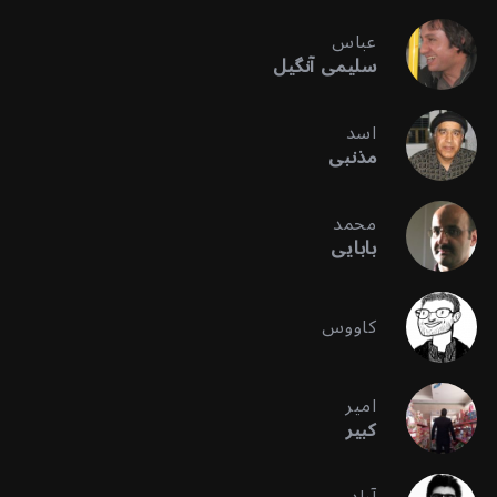
عباس
سلیمی آنگیل
اسد
مذنبی
محمد
بابایی
کاووس
امیر
کبیر
آراد