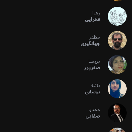
زهرا
فخرایی
مظفر
جهانگیری
پریسا
صفرپور
نائله
یوسفی
ممدو
صفایی