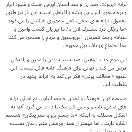
ترانه «پریود»، ضد زن و ضد انسان ایرانی است و شیوه ابراز
و پرخاشجوی اش، بی ریشه و افراطی است. این بار نیز طبق
معمول، ترانه های نجفی، کمی جمهوری اسلامی را می کوبد
«ما وارثان درد مشترک لای پا/ ما زیر پای گشت واجبی با
سپاه» و بعد همزمان، اپوزوسیون و مردم را مسخره می کند.
«ما اجتماع زیر ناف پول محور»…
این موج جدید توهین، ضدِ سنت بودن را مدرن و رادیکال
فرض می کند و بهایی برای فرهنگ عامه قائل نیست. این
شیوه « مخالف بودن» فکر می کند به افراط جدید در
غلطیده اند.
مسخره کردن فرهنگ و اخلاق جامعه ایرانی، تم اصلی ترانه
های نجفی، نامجو و حتی کیوسک را در بر می گیرد. آنها به
اشکال مختلف به اینکه: «ما جسم پژو با مغز پیکان» هستیم
اشاره دارند… اما مهمتر از همه چرخش منفی شان نسبت
به شهروندان است