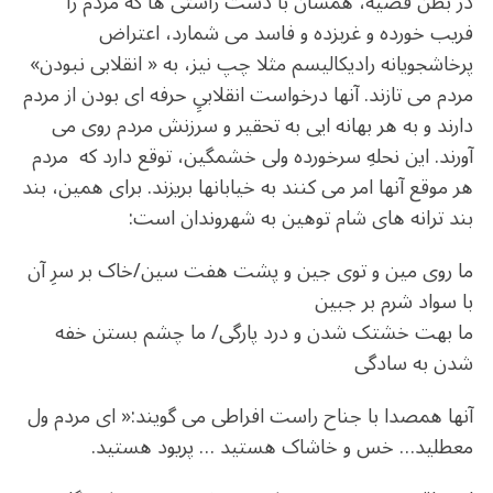
در بطن قضیه، همسان با دست راستی ها که مردم را
فریب خورده و غربزده و فاسد می شمارد، اعتراض
پرخاشجویانه رادیکالیسم مثلا چپ نیز، به « انقلابی نبودن»
مردم می تازند. آنها درخواست انقلابیِِ حرفه ای بودن از مردم
دارند و به هر بهانه ایی به تحقیر و سرزنش مردم روی می
آورند. این نحلهِ سرخورده ولی خشمگین، توقع دارد که مردم
هر موقع آنها امر می کنند به خیابانها بریزند. برای همین، بند
بند ترانه های شام توهین به شهروندان است:
ما روی مین و توی جین و پشت هفت سین/خاک بر سرِ آن
با سواد شرم بر جبین
ما بهت خشتک شدن و درد پارگی/ ما چشم بستن خفه
شدن به سادگی
آنها همصدا با جناح راست افراطی می گویند:« ای مردم ول
معطلید… خس و خاشاک هستید … پریود هستید.