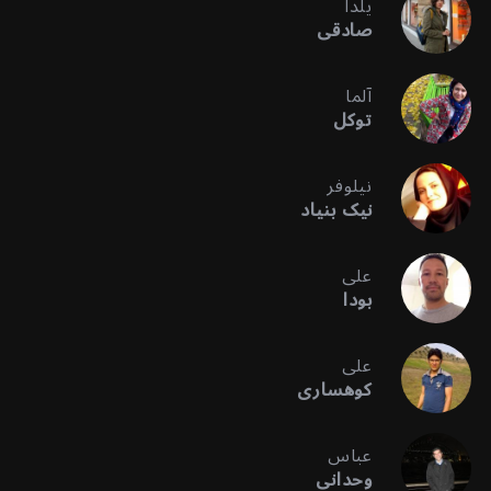
یلدا
صادقی
آلما
توکل
نیلوفر
نیک بنیاد
علی
بودا
علی
کوهساری
عباس
وحدانی