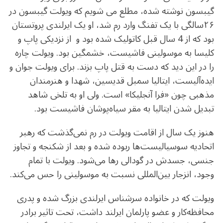
گیبسون نوشته شده، مطلع می شویم که ویولت گیبسون در
۲۶سالگی با یک تفنگ وارد رم شد، او یک ایرلندی پروتستان
بود که از 4 سال قبل کاتولیک شده بود و از نزدیکی پاپ و
کلیسا به موسولینی فاشیست، خشمگین بود. ویولت چاره
را در این دید که دست به قتل پاپ بزند. برای ویولت جوان و
ایده‌آلیست، ایتالیا سمبل قدیسین، شهدا و هنرمندان
مذهبی چون «فرا آنجلیکا» است. ولی او به تلخی شاهد
تبدیل شدن ایتالیا به مقر سیاه‌پوشان فاشیست بود.
هنوز یک سال از اقامت ویولت در رم نمی‌گذشت که رهبر
اتحادیه سوسیالیست‌ها ربوده شده و بعد از شکنجه و تجاوز
جنسی، جسدش در گودالی رها می‌شود. ویولت با تمام
وجود، انزجار بین‌المللی نسبت به موسولینی را حس می‌کند.
ویولت که در خانواده سرشناس ایرلندی بزرگ شده و پدری
محافظه‌کار و عضو پارلمان ایرلند داشت، تحت تاثیر برادر