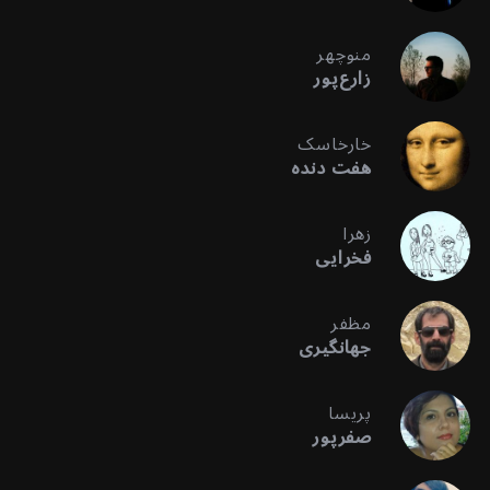
منوچهر
زارع‌پور
خارخاسک
هفت دنده
زهرا
فخرایی
مظفر
جهانگیری
پریسا
صفرپور