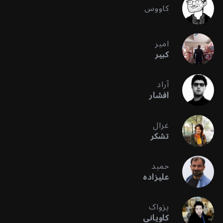
کاووس
امیر
کبیر
آراد
افشار
غزال
تشکر
حمید
علیزاده
پژواک
کاویانی