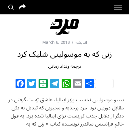
اندیشه
March 6, 2013
زنی که به موسولینی شلیک کرد
ترجمه ونداد زمانی
F
T
B
T
W
E
S
a
w
al
el
h
m
h
c
itt
at
e
at
ai
ar
بنیتو موسولینی نخست وزیر ایتالیا، عاشق ژست گرفتن در
e
e
ar
g
s
l
e
مقابل دوربین بود. مرد پرجذبه و محبوبی که تبدیل به یکی
دیگر از دلایل جذب توریست برای ایتالیا شده بود. به قول
b
r
in
ra
A
خانم فرانسس ساندرز نویسنده کتاب « زنی که به