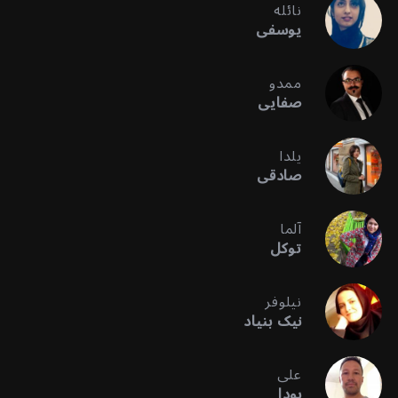
نائله
یوسفی
ممدو
صفایی
یلدا
صادقی
آلما
توکل
نیلوفر
نیک بنیاد
علی
بودا