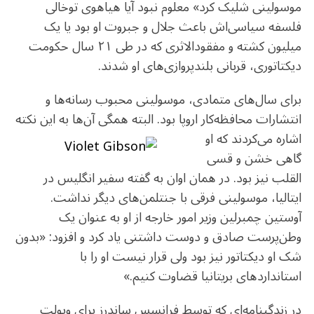
o
m
p
موسولینی شلیک کرد» معلوم نبود آیا هیاهوی توخالی
o
p
فلسفه سیاسی‌اش باعث جلال و جبروت او بود یا یک
k
میلیون کشته و مفقودالاثری که در طی ٢١ سال حکومت
دیکتاتوری، قربانی بلندپروازی‌های او شدند.
برای سال‌های متمادی، موسولینی محبوب رسانه‌ها و
انتشارات محافظه‌کار اروپا بود. البته همگی آن‌ها به این نکته
اشاره می‌کرد
ند که او
گاهی خشن و قسی
القلب نیز بود. در همان اوان به گفته سفیر انگلیس در
ایتالیا، موسولینی فرقی با جنتلمن‌های دیگر نداشت.
آوستین چمبرلین وزیر امور خارجه از او به عنوان یک
وطن‌پرست صادق و دوست داشتنی یاد کرد و افزود: «بدون
شک او دیکتاتور نیز بود ولی قرار نیست او را با
استانداردهای بریتانیا قضاوت کنیم.»
در زندگینامه‌ای که توسط فرانسس ساندرز برای ویولت