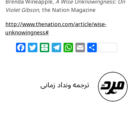
Brenda Wineapple,
A Wise Unknowingness: On
Violet Gibson
, the Nation Magazine
http://www.thenation.com/article/wise-
unknowingness#
F
T
B
T
W
E
S
a
w
al
el
h
m
h
c
itt
at
e
at
ai
ar
e
e
ar
g
s
l
e
b
r
in
ra
A
ترجمه ونداد زمانی
o
m
p
o
p
k