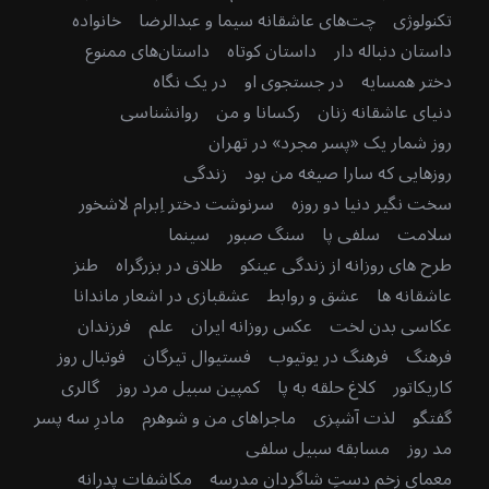
تکنولوژی
چت‌های عاشقانه سیما و عبدالرضا
خانواده
داستان دنباله دار
داستان کوتاه
داستان‌های ممنوع
دختر همسایه
در جستجوی او
در یک نگاه
دنیای عاشقانه زنان
رکسانا و من
روانشناسی
روز شمار یک «پسر مجرد» در تهران
روزهایی که سارا صیغه من بود
زندگی
سخت نگیر دنیا دو روزه
سرنوشت دختر اِبرام لاشخور
سلامت
سلفی پا
سنگ صبور
سینما
طرح های روزانه از زندگی عینکو
طلاق در بزرگراه
طنز
عاشقانه ها
عشق و روابط
عشقبازی در اشعار ماندانا
عکاسی بدن لخت
عکس روزانه ایران
علم
فرزندان
فرهنگ
فرهنگ در یوتیوب
فستیوال تیرگان
فوتبال روز
کاریکاتور
کلاغ حلقه به پا
کمپین سبیل مرد روز
گالری
گفتگو
لذت آشپزی
ماجراهای من و شوهرم
مادرِ سه پسر
مد روز
مسابقه سبیل سلفی
معمای زخم دستِ شاگردان مدرسه
مکاشفات پدرانه