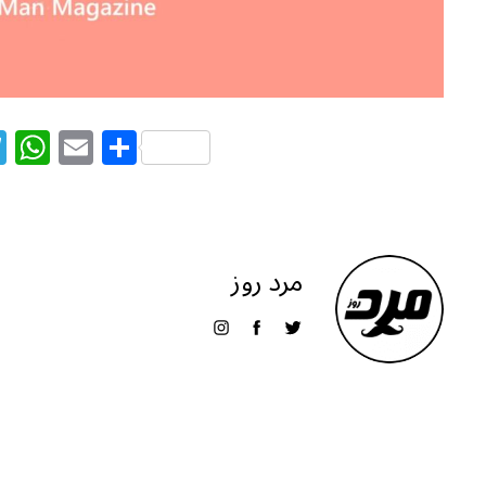
T
W
E
S
el
h
m
h
e
at
ai
ar
g
s
l
e
ra
A
مرد روز
m
p
p