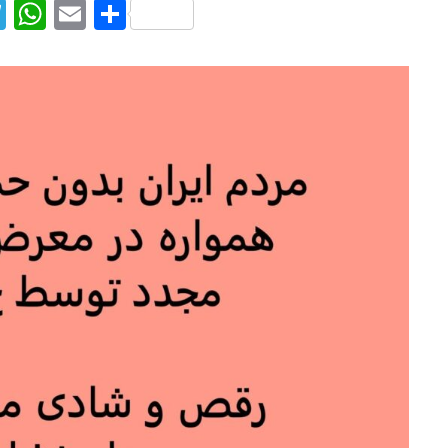
T
W
E
S
el
h
m
h
e
at
ai
ar
g
s
l
e
ra
A
m
p
p