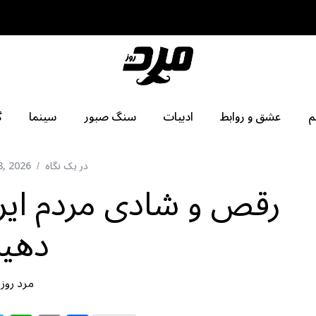
م
عشق و روابط
ادبیات
سنگ صبور
سینما
گ
در یک نگاه
8, 2026
رقص و شادی مردم ایرا
دهید
مرد روز