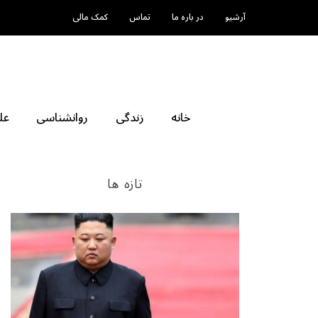
آرشیو
در باره ما
تماس
کمک مالی
خانه
زندگی
روانشناسی
عل
تازه ها