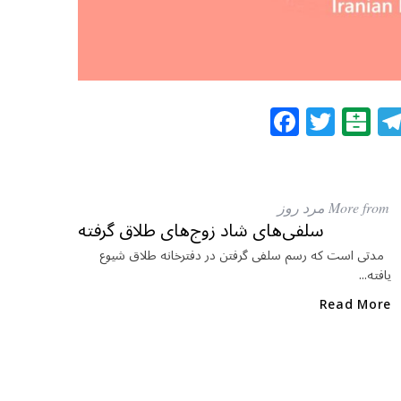
F
T
B
a
w
al
c
itt
at
e
e
ar
More from مرد روز
b
r
in
سلفی‌های شاد زوج‌های طلاق گرفته
o
مدتی است که رسم سلفی گرفتن در دفترخانه طلاق شیوع
یافته...
o
k
Read More