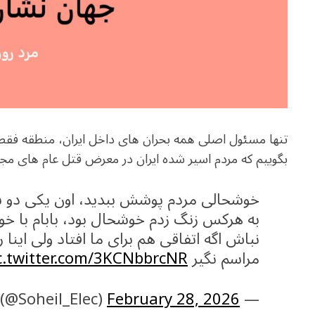
تنها مسئول اصلی همه بحران های داخل ایران، منطقه فق
بگوییم که مردم اسیر شده ایران در معرض قتل عام های مج
خوشحالی مردم پوشش ببدید، اون یکی دو س
به هرکس زنگ زدم خوشحال بود، بابام با خ
نباش اگه اتفاقی هم برای ما افتاد ولی اینا 
مراسم نگیر
c.twitter.com/3KCNbbrcNR
February 28, 2026
— Soheil (@Soheil_Elec)