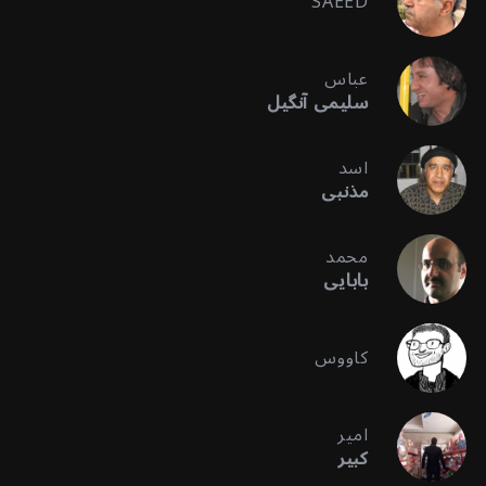
SAEED
عباس
سلیمی آنگیل
اسد
مذنبی
محمد
بابایی
کاووس
امیر
کبیر