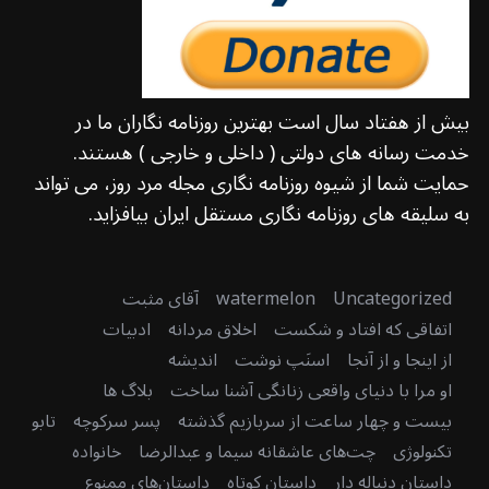
بیش از هفتاد سال است بهترین روزنامه نگاران ما در
خدمت رسانه های دولتی ( داخلی و خارجی ) هستند.
حمایت شما از شیوه روزنامه نگاری مجله مرد روز، می تواند
به سلیقه های روزنامه نگاری مستقل ایران بیافزاید.
Uncategorized
watermelon
آقای مثبت
اتفاقی که افتاد و شکست
اخلاق مردانه
ادبیات
از اینجا و از آنجا
اسنَپ نوشت
اندیشه
او مرا با دنیای واقعی زنانگی آشنا ساخت
بلاگ ها
بیست و چهار ساعت از سربازیم گذشته
پسر سرکوچه
تابو
تکنولوژی
چت‌های عاشقانه سیما و عبدالرضا
خانواده
داستان دنباله دار
داستان کوتاه
داستان‌های ممنوع