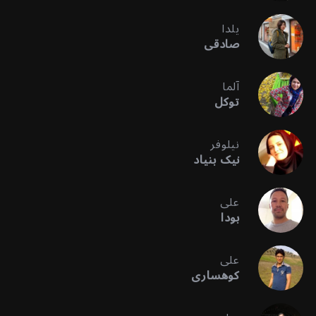
یلدا
صادقی
آلما
توکل
نیلوفر
نیک بنیاد
علی
بودا
علی
کوهساری