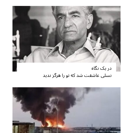
S
e
a
r
c
در یک نگاه
h
نسلی عاشقت شد که تو را هرگز ندید
f
o
r
: