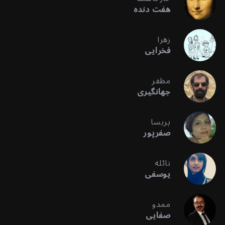
هفت دنده
زهرا
فخرایی
مظفر
جهانگیری
پریسا
صفرپور
نائله
یوسفی
ممدو
صفایی