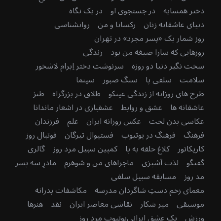
دختر همسایه
در جستجوی او
در یک نگاه
دنیای عاشقانه زنان
رکسانا و من
روانشناسی
روز شمار یک «پسر مجرد» در تهران
روزهایی که سارا صیغه من بود
زندگی
سخت نگیر دنیا دو روزه
سرنوشت دختر اِبرام لاشخور
سلامت
سلفی پا
سنگ صبور
سینما
طرح های روزانه از زندگی عینکو
طلاق در بزرگراه
طنز
عاشقانه ها
عشق و روابط
عشقبازی در اشعار ماندانا
عکاسی بدن لخت
عکس روزانه ایران
علم
فرزندان
فرهنگ
فرهنگ در یوتیوب
فستیوال تیرگان
فوتبال روز
کاریکاتور
کلاغ حلقه به پا
کمپین سبیل مرد روز
گالری
گفتگو
لذت آشپزی
ماجراهای من و شوهرم
مادرِ سه پسر
مد روز
مسابقه سبیل سلفی
معمای زخم دستِ شاگردان مدرسه
مکاشفات پدرانه
موسیقی
میر شکار
نقاشی معاصر ایران
نقد
هنرها
ورزش
یک عشق ایرانی
یوتیوب مرد روز