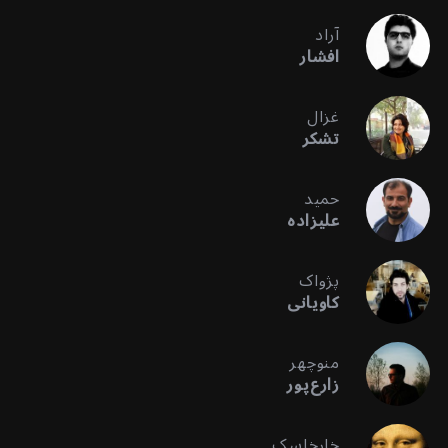
آراد
افشار
غزال
تشکر
حمید
علیزاده
پژواک
کاویانی
منوچهر
زارع‌پور
خارخاسک