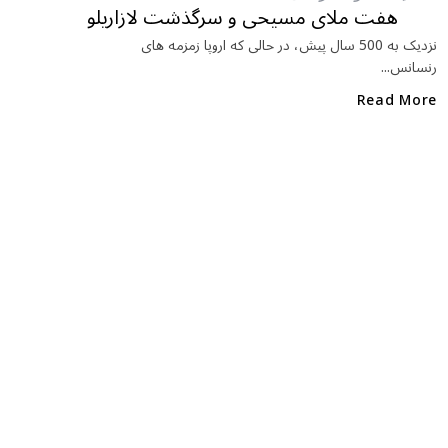
b
r
in
هفت ملای مسیحی و سرگذشت لازاریلو
o
نزدیک به 500 سال پیش، در حالی که اروپا زمزمه های
رنسانس...
o
k
Read More