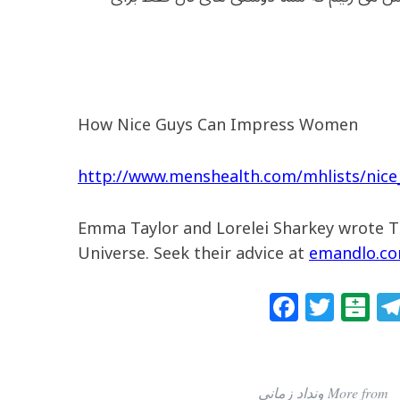
How Nice Guys Can Impress Women
http://www.menshealth.com/mhlists/nic
Emma Taylor and Lorelei Sharkey wrote T
Universe. Seek their advice at
emandlo.c
F
T
B
a
w
al
c
itt
at
e
e
ar
More from ونداد زمانی