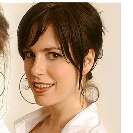
e
at
ai
ar
g
s
l
e
ra
A
m
p
p