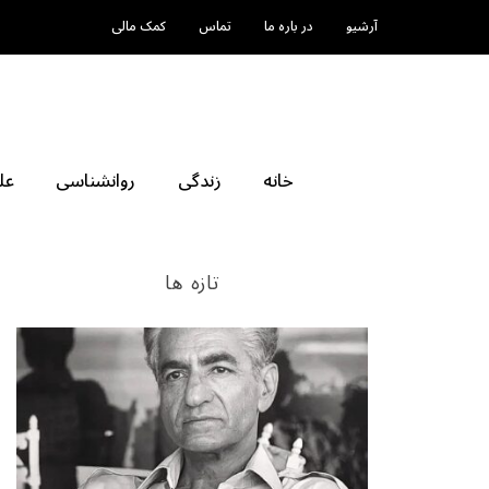
آرشیو
در باره ما
تماس
کمک مالی
خانه
زندگی
روانشناسی
عل
تازه ها