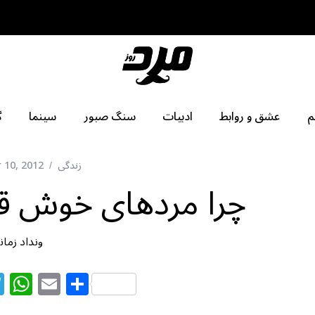
م
عشق و روابط
ادبیات
سنگ صبور
سینما
گ
زندگی
 10, 2012
چرا مردهای خوش قل
ونداد زمان
T
W
E
S
el
h
m
h