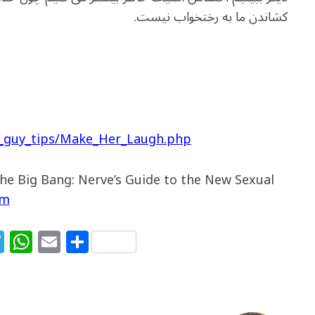
کشاندن ما به رختخواب نیست.
e_guy_tips/Make_Her_Laugh.php
he Big Bang: Nerve’s Guide to the New Sexual
om
T
W
E
S
el
h
m
h
e
at
ai
ar
g
s
l
e