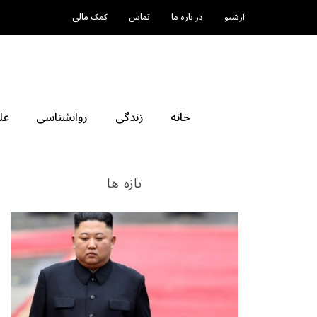
آرشیو
در باره ما
تماس
کمک مالی
خانه
زندگی
روانشناسی
عل
تازه ها