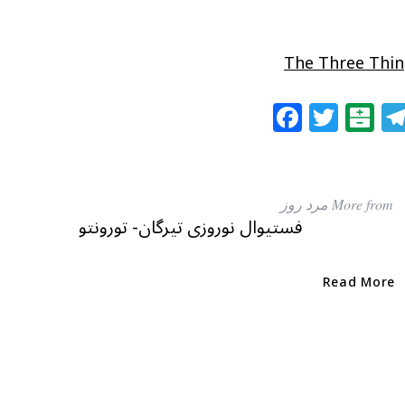
The Three Thi
F
T
B
a
w
al
c
itt
at
e
e
ar
More from مرد روز
b
r
in
فستیوال نوروزی تیرگان- تورونتو
o
o
Read More
k