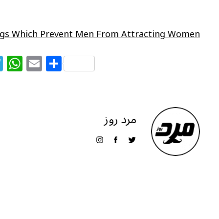
ngs Which Prevent Men From Attracting Women
T
W
E
S
el
h
m
h
e
at
ai
ar
g
s
l
e
مرد روز
ra
A
m
p
p