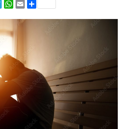
T
W
E
S
el
h
m
h
e
at
ai
ar
g
s
l
e
ra
A
m
p
p