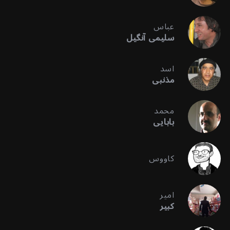
عباس
سلیمی آنگیل
اسد
مذنبی
محمد
بابایی
کاووس
امیر
کبیر