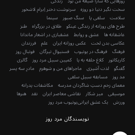
روزهایی که سارا صیغه من بود
زندگی
سخت نگیر دنیا دو روزه
سرنوشت دختر اِبرام لاشخور
سلامت
سلفی پا
سنگ صبور
سینما
طرح های روزانه از زندگی عینکو
طلاق در بزرگراه
طنز
عاشقانه ها
عشق و روابط
عشقبازی در اشعار ماندانا
عکاسی بدن لخت
عکس روزانه ایران
علم
فرزندان
فرهنگ
فرهنگ در یوتیوب
فستیوال تیرگان
فوتبال روز
کاریکاتور
کلاغ حلقه به پا
کمپین سبیل مرد روز
گالری
گفتگو
لذت آشپزی
ماجراهای من و شوهرم
مادرِ سه پسر
مد روز
مسابقه سبیل سلفی
معمای زخم دستِ شاگردان مدرسه
مکاشفات پدرانه
موسیقی
میر شکار
نقاشی معاصر ایران
نقد
هنرها
ورزش
یک عشق ایرانی
یوتیوب مرد روز
نویسندگان مرد روز