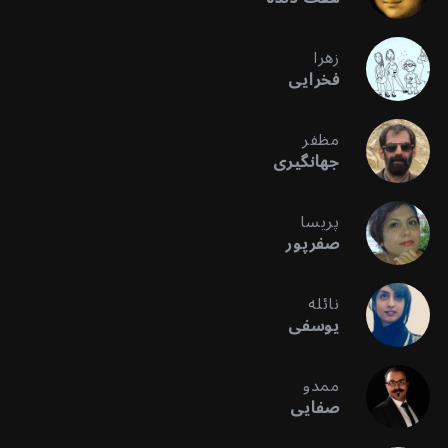
زهرا
فخرایی
مظفر
جهانگیری
پریسا
صفرپور
نائله
یوسفی
ممدو
صفایی