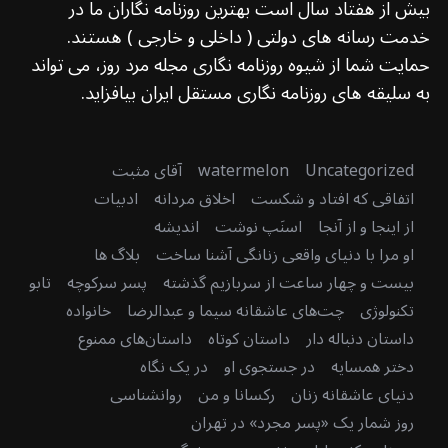
بیش از هفتاد سال است بهترین روزنامه نگاران ما در
خدمت رسانه های دولتی ( داخلی و خارجی ) هستند.
حمایت شما از شیوه روزنامه نگاری مجله مرد روز، می تواند
به سلیقه های روزنامه نگاری مستقل ایران بیافزاید.
Uncategorized
watermelon
آقای مثبت
اتفاقی که افتاد و شکست
اخلاق مردانه
ادبیات
از اینجا و از آنجا
اسنَپ نوشت
اندیشه
او مرا با دنیای واقعی زنانگی آشنا ساخت
بلاگ ها
بیست و چهار ساعت از سربازیم گذشته
پسر سرکوچه
تابو
تکنولوژی
چت‌های عاشقانه سیما و عبدالرضا
خانواده
داستان دنباله دار
داستان کوتاه
داستان‌های ممنوع
دختر همسایه
در جستجوی او
در یک نگاه
دنیای عاشقانه زنان
رکسانا و من
روانشناسی
روز شمار یک «پسر مجرد» در تهران