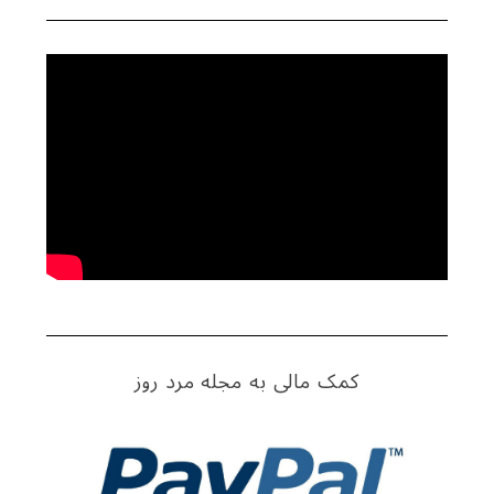
r
c
h
f
o
r
:
کمک مالی به مجله مرد روز