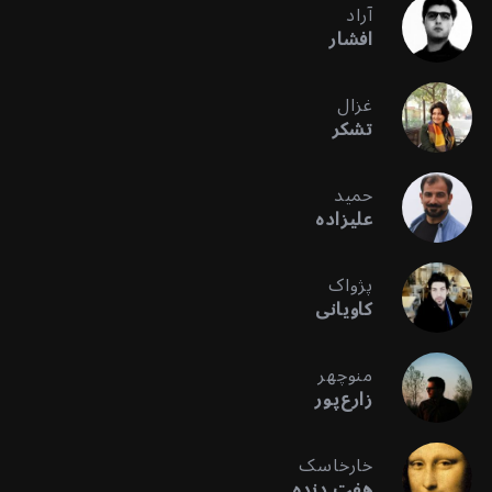
آراد
افشار
غزال
تشکر
حمید
علیزاده
پژواک
کاویانی
منوچهر
زارع‌پور
خارخاسک
هفت دنده