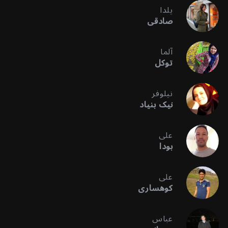
یلدا
صادقی
آلما
توکل
نیلوفر
نیک بنیاد
علی
بودا
علی
کوهساری
عباس