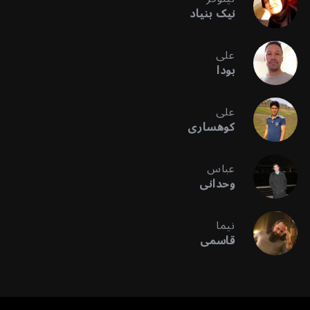
نیک بنیاد
علی
بودا
علی
کوهساری
عباس
وحدانی
نیما
قاسمی