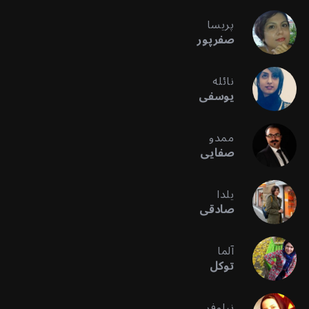
پریسا
صفرپور
نائله
یوسفی
ممدو
صفایی
یلدا
صادقی
آلما
توکل
نیلوفر