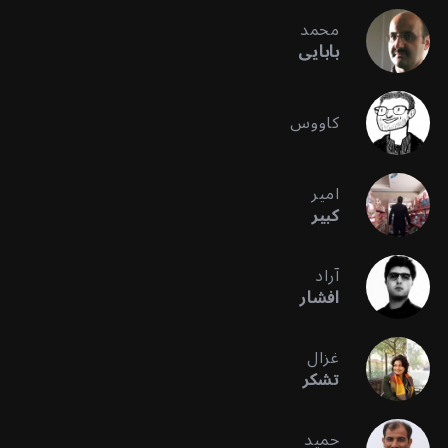
محمد
بابایی
کاووس
امیر
کبیر
آراد
افشار
غزال
تشکر
حمید