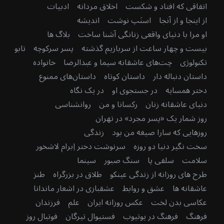
اتفاقی که افتاد و شکست
اخلاق مردانه
ادبیات
از اینجا و از آنجا
اسنَپ نوشت
اندیشه
او مرا با دنیای واقعی زنانگی آشنا ساخت
بلاگ ها
بیست و چهار ساعت از سربازیم گذشته
پسر سرکوچه
تابو
تکنولوژی
چت‌های عاشقانه سیما و عبدالرضا
خانواده
داستان دنباله دار
داستان کوتاه
داستان‌های ممنوع
دختر همسایه
در جستجوی او
در یک نگاه
دنیای عاشقانه زنان
رکسانا و من
روانشناسی
روز شمار یک «پسر مجرد» در تهران
روزهایی که سارا صیغه من بود
زندگی
سخت نگیر دنیا دو روزه
سرنوشت دختر اِبرام لاشخور
سلامت
سلفی پا
سنگ صبور
سینما
طرح های روزانه از زندگی عینکو
طلاق در بزرگراه
طنز
عاشقانه ها
عشق و روابط
عشقبازی در اشعار ماندانا
عکاسی بدن لخت
عکس روزانه ایران
علم
فرزندان
فرهنگ
فرهنگ در یوتیوب
فستیوال تیرگان
فوتبال روز