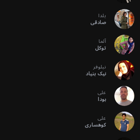
یلدا
صادقی
آلما
توکل
نیلوفر
نیک بنیاد
علی
بودا
علی
کوهساری