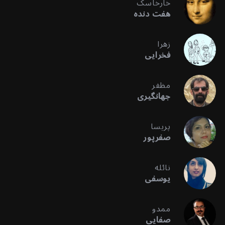
خارخاسک
هفت دنده
زهرا
فخرایی
مظفر
جهانگیری
پریسا
صفرپور
نائله
یوسفی
ممدو
صفایی