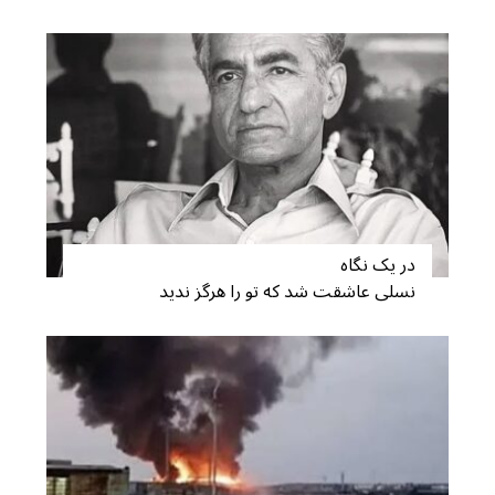
در یک نگاه
نسلی عاشقت شد که تو را هرگز ندید
S
e
a