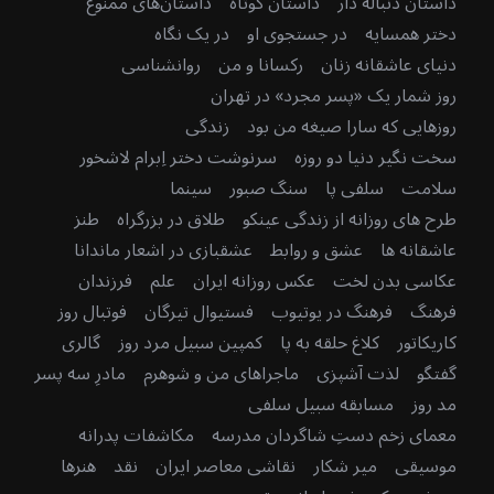
داستان دنباله دار
داستان کوتاه
داستان‌های ممنوع
دختر همسایه
در جستجوی او
در یک نگاه
دنیای عاشقانه زنان
رکسانا و من
روانشناسی
روز شمار یک «پسر مجرد» در تهران
روزهایی که سارا صیغه من بود
زندگی
سخت نگیر دنیا دو روزه
سرنوشت دختر اِبرام لاشخور
سلامت
سلفی پا
سنگ صبور
سینما
طرح های روزانه از زندگی عینکو
طلاق در بزرگراه
طنز
عاشقانه ها
عشق و روابط
عشقبازی در اشعار ماندانا
عکاسی بدن لخت
عکس روزانه ایران
علم
فرزندان
فرهنگ
فرهنگ در یوتیوب
فستیوال تیرگان
فوتبال روز
کاریکاتور
کلاغ حلقه به پا
کمپین سبیل مرد روز
گالری
گفتگو
لذت آشپزی
ماجراهای من و شوهرم
مادرِ سه پسر
مد روز
مسابقه سبیل سلفی
معمای زخم دستِ شاگردان مدرسه
مکاشفات پدرانه
موسیقی
میر شکار
نقاشی معاصر ایران
نقد
هنرها