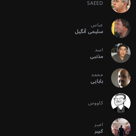
SAEED
عباس
سلیمی آنگیل
اسد
مذنبی
محمد
بابایی
کاووس
امیر
کبیر