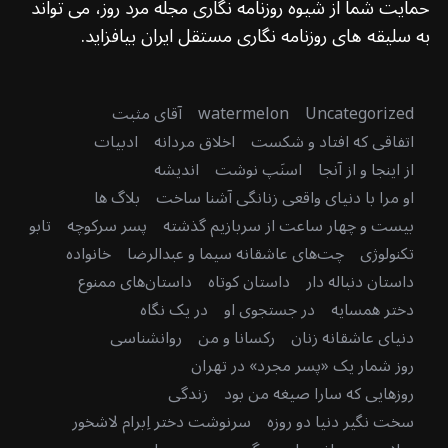
حمایت شما از شیوه روزنامه نگاری مجله مرد روز، می تواند
به سلیقه های روزنامه نگاری مستقل ایران بیافزاید.
Uncategorized
watermelon
آقای مثبت
اتفاقی که افتاد و شکست
اخلاق مردانه
ادبیات
از اینجا و از آنجا
اسنَپ نوشت
اندیشه
او مرا با دنیای واقعی زنانگی آشنا ساخت
بلاگ ها
بیست و چهار ساعت از سربازیم گذشته
پسر سرکوچه
تابو
تکنولوژی
چت‌های عاشقانه سیما و عبدالرضا
خانواده
داستان دنباله دار
داستان کوتاه
داستان‌های ممنوع
دختر همسایه
در جستجوی او
در یک نگاه
دنیای عاشقانه زنان
رکسانا و من
روانشناسی
روز شمار یک «پسر مجرد» در تهران
روزهایی که سارا صیغه من بود
زندگی
سخت نگیر دنیا دو روزه
سرنوشت دختر اِبرام لاشخور