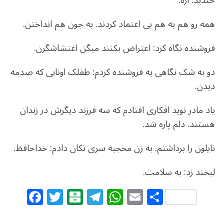
خندید: آره.
همه رو هم به هم بی اعتماد کردند. به جون هم انداختن.
فروشنده نگاه کرد: اعتراض بکنند میگن اغتشاشگرن.
دو به شک نگاهی به فروشنده کردم: طفلک اونایی که صدمه
دیدن.
یاد مادر نوید افکاری افتادم که سه فرزند دیگرش در زندان
هستند. دلم پاره شد.
نایلون را برداشتم. به زن محجبه سری تکان دادم: خداحافظ.
لبخند زد: به سلامت.
F
T
B
T
W
E
S
a
w
al
el
h
m
h