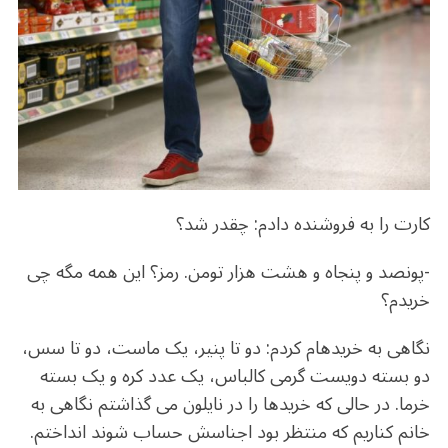
b
r
in
ra
A
o
m
p
o
p
k
کارت را به فروشنده دادم: چقدر شد؟
-پونصد و پنجاه و هشت هزار تومن. رمز؟ این همه مگه چی
خریدم؟
نگاهی به خریدهام کردم: دو تا پنیر، یک ماست، دو تا سس،
دو بسته دویست گرمی کالباس، یک عدد کره و یک بسته
خرما. در حالی‌ که خریدها را در نایلون می گذاشتم نگاهی به
خانم کناریم که منتظر بود اجناسش حساب شوند انداختم.