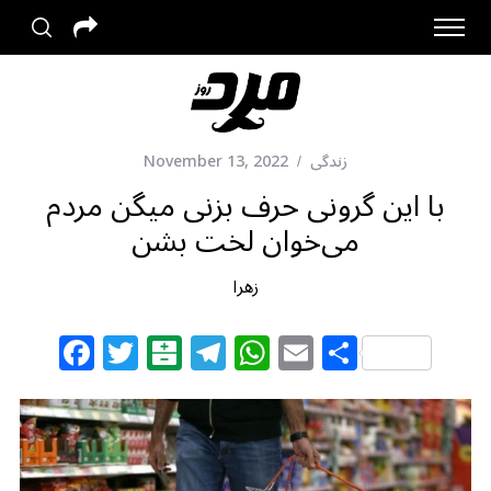
زندگی
November 13, 2022
با این گرونی حرف بزنی میگن مردم
می‌خوان لخت بشن
زهرا
F
T
B
T
W
E
S
a
w
al
el
h
m
h
c
itt
at
e
at
ai
ar
e
e
ar
g
s
l
e