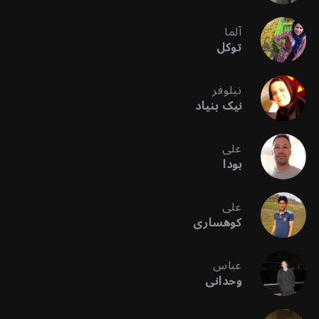
آلما
توکل
نیلوفر
نیک بنیاد
علی
بودا
علی
کوهساری
عباس
وحدانی