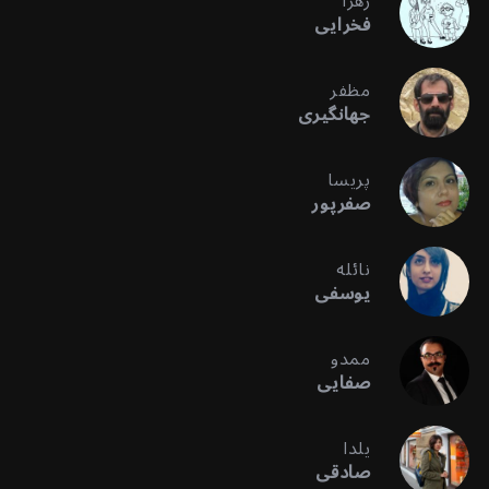
زهرا
فخرایی
مظفر
جهانگیری
پریسا
صفرپور
نائله
یوسفی
ممدو
صفایی
یلدا
صادقی