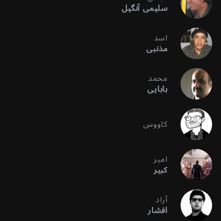
سلیمی آنگیل
اسد
مذنبی
محمد
بابایی
کاووس
امیر
کبیر
آراد
افشار