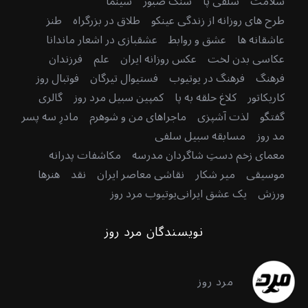
سلامت
سلفی پا
سنگ صبور
سینما
طرح های روزانه از زندگی عینکو
طلاق در بزرگراه
طنز
عاشقانه ها
عشق و روابط
عشقبازی در اشعار ماندانا
عکاسی بدن لخت
عکس روزانه ایران
علم
فرزندان
فرهنگ
فرهنگ در یوتیوب
فستیوال تیرگان
فوتبال روز
کاریکاتور
کلاغ حلقه به پا
کمپین سبیل مرد روز
گالری
گفتگو
لذت آشپزی
ماجراهای من و شوهرم
مادرِ سه پسر
مد روز
مسابقه سبیل سلفی
معمای زخم دستِ شاگردان مدرسه
مکاشفات پدرانه
موسیقی
میر شکار
نقاشی معاصر ایران
نقد
هنرها
ورزش
یک عشق ایرانی
یوتیوب مرد روز
نویسندگان مرد روز
مرد روز