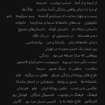
از اینجا و از آنجا
اسنَپ نوشت
اندیشه
او مرا با دنیای واقعی زنانگی آشنا ساخت
بلاگ ها
بیست و چهار ساعت از سربازیم گذشته
پسر سرکوچه
تابو
تکنولوژی
چت‌های عاشقانه سیما و عبدالرضا
خانواده
داستان دنباله دار
داستان کوتاه
داستان‌های ممنوع
دختر همسایه
در جستجوی او
در یک نگاه
دنیای عاشقانه زنان
رکسانا و من
روانشناسی
روز شمار یک «پسر مجرد» در تهران
روزهایی که سارا صیغه من بود
زندگی
سخت نگیر دنیا دو روزه
سرنوشت دختر اِبرام لاشخور
سلامت
سلفی پا
سنگ صبور
سینما
طرح های روزانه از زندگی عینکو
طلاق در بزرگراه
طنز
عاشقانه ها
عشق و روابط
عشقبازی در اشعار ماندانا
عکاسی بدن لخت
عکس روزانه ایران
علم
فرزندان
فرهنگ
فرهنگ در یوتیوب
فستیوال تیرگان
فوتبال روز
کاریکاتور
کلاغ حلقه به پا
کمپین سبیل مرد روز
گالری