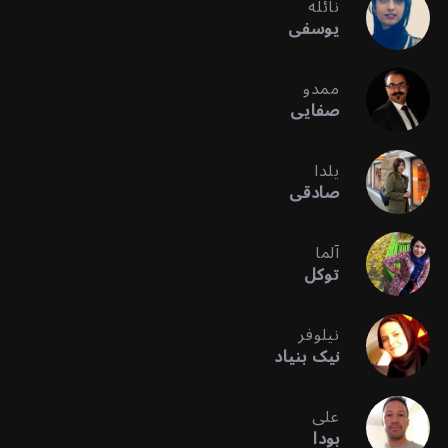
نائله
یوسفی
ممدو
صفایی
یلدا
صادقی
آلما
توکل
نیلوفر
نیک بنیاد
علی
بودا