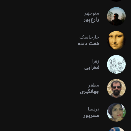
منوچهر
زارع‌پور
خارخاسک
هفت دنده
زهرا
فخرایی
مظفر
جهانگیری
پریسا
صفرپور