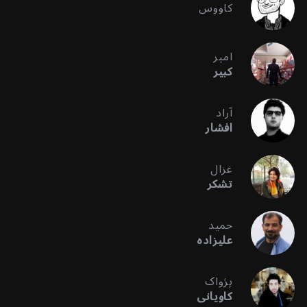
کاووس
امیر
کبیر
آراد
افشار
غزال
تشکر
حمید
علیزاده
پژواک
کاویانی