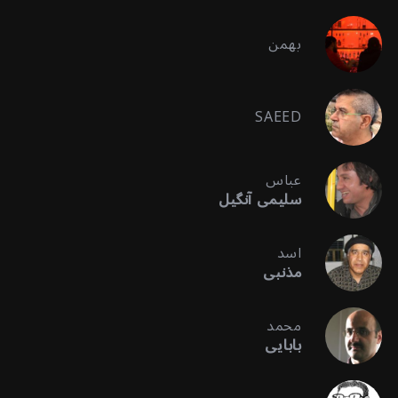
بهمن
SAEED
عباس
سلیمی آنگیل
اسد
مذنبی
محمد
بابایی