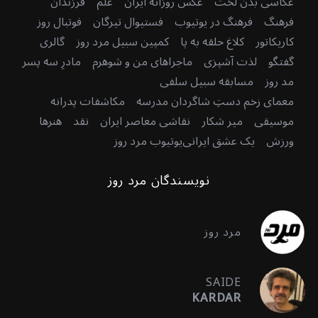
عکاسی بدن لخت
عکس روزانه ایران
علم
فرزندان
فرهنگ
فرهنگ در یوتیوب
فستیوال تیرگان
فوتبال روز
کاریکاتور
کلاغ حلقه به پا
کمپین سبیل مرد روز
گالری
گفتگو
لذت آشپزی
ماجراهای من و شوهرم
مادرِ سه پسر
مد روز
مسابقه سبیل سلفی
معمای زخم دستِ شاگردان مدرسه
مکاشفات پدرانه
موسیقی
میر شکار
نقاشی معاصر ایران
نقد
هنرها
ورزش
یک عشق ایرانی
یوتیوب مرد روز
نویسندگان مرد روز
مرد روز
SAIDE
KARDAR