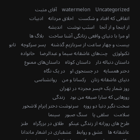
Uncategorized
watermelon
آقای مثبت
اتفاقی که افتاد و شکست
اخلاق مردانه
ادبیات
از اینجا و از آنجا
اسنَپ نوشت
اندیشه
او مرا با دنیای واقعی زنانگی آشنا ساخت
بلاگ ها
بیست و چهار ساعت از سربازیم گذشته
پسر سرکوچه
تابو
تکنولوژی
چت‌های عاشقانه سیما و عبدالرضا
خانواده
داستان دنباله دار
داستان کوتاه
داستان‌های ممنوع
دختر همسایه
در جستجوی او
در یک نگاه
دنیای عاشقانه زنان
رکسانا و من
روانشناسی
روز شمار یک «پسر مجرد» در تهران
روزهایی که سارا صیغه من بود
زندگی
سخت نگیر دنیا دو روزه
سرنوشت دختر اِبرام لاشخور
سلامت
سلفی پا
سنگ صبور
سینما
طرح های روزانه از زندگی عینکو
طلاق در بزرگراه
طنز
عاشقانه ها
عشق و روابط
عشقبازی در اشعار ماندانا