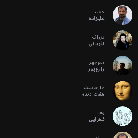
حمید
علیزاده
پژواک
کاویانی
منوچهر
زارع‌پور
خارخاسک
هفت دنده
زهرا
فخرایی