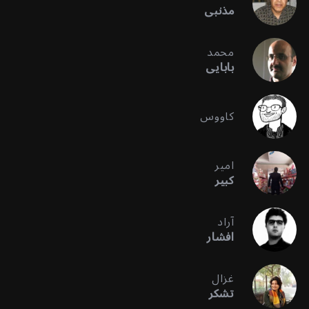
مذنبی
محمد
بابایی
کاووس
امیر
کبیر
آراد
افشار
غزال
تشکر