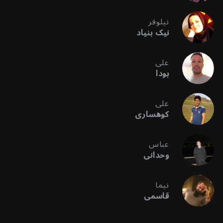
نیلوفر
نیک بنیاد
علی
بودا
علی
کوهساری
عباس
وحدانی
نیما
قاسمی