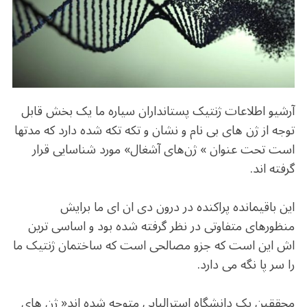
b
r
in
ra
A
o
m
p
o
p
k
آرشیو اطلاعات ژنتیک پستانداران سیاره ما یک بخش قابل
توجه از ژن های بی نام و نشان و تکه تکه شده دارد که مدتها
است تحت عنوان » ژن‌های آشغال» مورد شناسایی قرار
گرفته اند.
این باقیمانده پراکنده در درون دی ان ای ما برایش
منظورهای متفاوتی در نظر گرفته شده بود و اساسی ترین
اش این است که جزو مصالحی است که ساختمان ژنتیک ما
را سر پا نگه می دارد.
محققین یک دانشگاه استرالیایی متوجه شده اند« ژن های