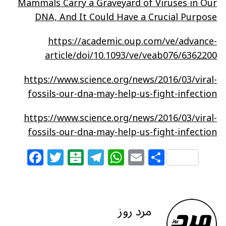
Mammals Carry a Graveyard of Viruses in Our
DNA, And It Could Have a Crucial Purpose
https://academic.oup.com/ve/advance-
article/doi/10.1093/ve/veab076/6362200
https://www.science.org/news/2016/03/viral-
fossils-our-dna-may-help-us-fight-infection
https://www.science.org/news/2016/03/viral-
fossils-our-dna-may-help-us-fight-infection
F
T
B
T
W
E
S
a
w
al
el
h
m
h
c
itt
at
e
at
ai
ar
e
e
ar
g
s
l
e
مرد روز
b
r
in
ra
A