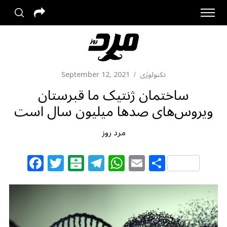
تکنولوژی
September 12, 2021
ساختمان ژنتیک ما قبرستان
ویروس‌های صدها میلیون سال است
مرد روز
F
T
B
T
W
E
S
a
w
al
el
h
m
h
c
itt
at
e
at
ai
ar
e
e
ar
g
s
l
e