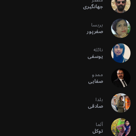
مظفر
جهانگیری
پریسا
صفرپور
نائله
یوسفی
ممدو
صفایی
یلدا
صادقی
آلما
توکل