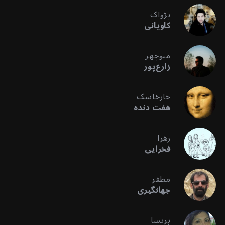
پژواک
کاویانی
منوچهر
زارع‌پور
خارخاسک
هفت دنده
زهرا
فخرایی
مظفر
جهانگیری
پریسا