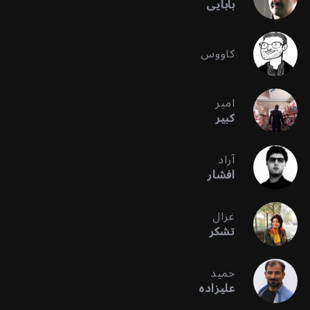
بابایی
کاووس
امیر
کبیر
آراد
افشار
غزال
تشکر
حمید
علیزاده