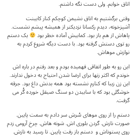
اتاق خوابم. ولی دست نگه داشتم.
وقتی برگشتیم به اتاق نشیمن کوچکم کنار کابینت
آشپزخونه، دیدم رکسانا نزدیکتر از همیشه پیشم نشست.
پاهاش از هم باز بود. کمابیش آماده خطر بود
یک دستم
رو توی دستش گرفته بود. با دست دیگه شروع کردم به
نوازش موهاش.
این رو به طور اتفاقی فهمیده بودم و بعد رفتم در باره اش
خوندم که اکثر زنها برای ارضا شدن احتیاج به دخول ندارند.
این زن زیبا که کنارم نشسته بود همه بدنش داغ بود. جرقه
خوشگلی بود که با سابیدن دو سنگ صیقل خورده گُر می
گرفت.
دستم را از روی موهای سُرش سر دادم به سمت پایین.
صورت نازش. گردن بلوری اش. شونه هاش. چرخ آرومی زدم
روی پستوناش و دستم باز رفت پایین. تا رسید به نازش.