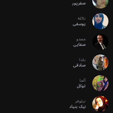
صفرپور
نائله
یوسفی
ممدو
صفایی
یلدا
صادقی
آلما
توکل
نیلوفر
نیک بنیاد