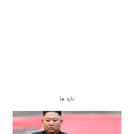
تازه ها
S
e