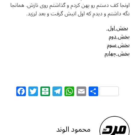
اونجا کف دستم رو پهن کردم و گذاشتم روی نازش. همانجا
نگه داشتم و دیدم که اول اتیش گرفت و بعد لرزید.
بخش اول
بخش دوم
بخش سوم
بخش چهارم
F
T
B
T
W
E
S
a
w
al
el
h
m
h
c
itt
at
e
at
ai
ar
e
e
ar
g
s
l
e
b
r
in
ra
A
محمود الوند