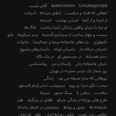
Uncategorized
watermelon
آقای مثبت
اتفاقی که افتاد و شکست
اخلاق مردانه
ادبیات
از اینجا و از آنجا
اسنَپ نوشت
اندیشه
او مرا با دنیای واقعی زنانگی آشنا ساخت
بلاگ ها
بیست و چهار ساعت از سربازیم گذشته
پسر سرکوچه
تابو
تکنولوژی
چت‌های عاشقانه سیما و عبدالرضا
خانواده
داستان دنباله دار
داستان کوتاه
داستان‌های ممنوع
دختر همسایه
در جستجوی او
در یک نگاه
دنیای عاشقانه زنان
رکسانا و من
روانشناسی
روز شمار یک «پسر مجرد» در تهران
روزهایی که سارا صیغه من بود
زندگی
سخت نگیر دنیا دو روزه
سرنوشت دختر اِبرام لاشخور
سلامت
سلفی پا
سنگ صبور
سینما
طرح های روزانه از زندگی عینکو
طلاق در بزرگراه
طنز
عاشقانه ها
عشق و روابط
عشقبازی در اشعار ماندانا
عکاسی بدن لخت
عکس روزانه ایران
علم
فرزندان