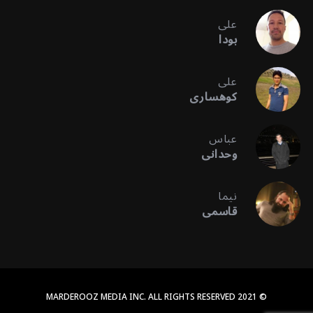
علی
بودا
علی
کوهساری
عباس
وحدانی
نیما
قاسمی
© 2021 MARDEROOZ MEDIA INC. ALL RIGHTS RESERVED