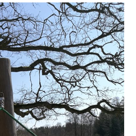
e
at
ai
ar
g
s
l
e
ra
A
m
p
p