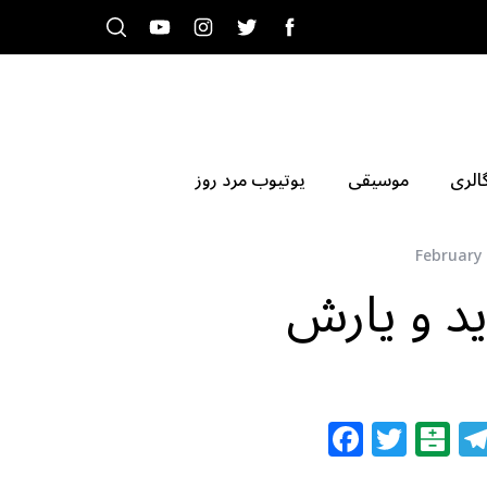
الری
موسیقی
یوتیوب مرد روز
February 
ید و یارش
F
T
B
a
w
al