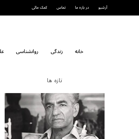
آرشیو
در باره ما
تماس
کمک مالی
خانه
زندگی
روانشناسی
عل
تازه ها