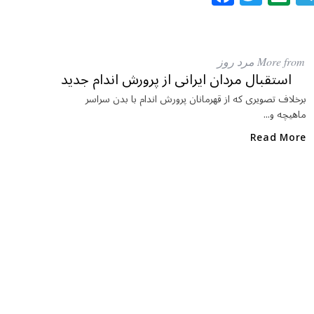
a
w
al
c
itt
at
e
e
ar
More from مرد روز
b
r
in
استقبال مردان ایرانی از پرورش اندام جدید
o
برخلاف تصویری که از قهرمانان پرورش اندام با بدن سراسر
ماهیچه و...
o
k
Read More