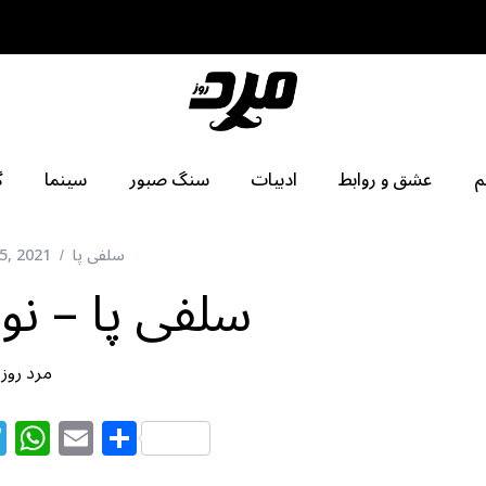
م
عشق و روابط
ادبیات
سنگ صبور
سینما
گ
سلفی پا
5, 2021
سلفی پا – نو
مرد روز
T
W
E
S
el
h
m
h