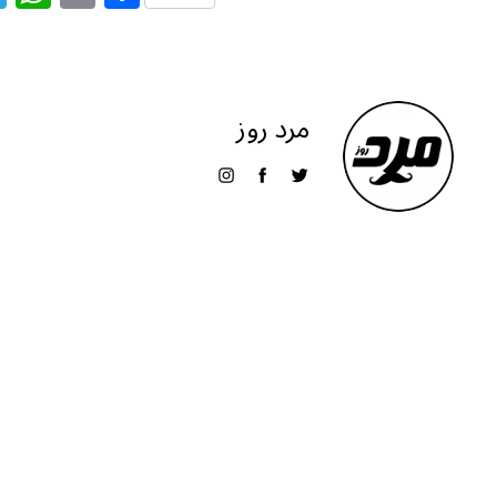
el
h
m
h
e
at
ai
ar
g
s
l
e
ra
A
مرد روز
m
p
p