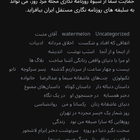
حمایت شما از شیوه روزنامه نگاری مجله مرد روز، می تواند
به سلیقه های روزنامه نگاری مستقل ایران بیافزاید.
Uncategorized
watermelon
آقای مثبت
اتفاقی که افتاد و شکست
اخلاق مردانه
ادبیات
از اینجا و از آنجا
اسنَپ نوشت
اندیشه
او مرا با دنیای واقعی زنانگی آشنا ساخت
بلاگ ها
بیست و چهار ساعت از سربازیم گذشته
پسر سرکوچه
تابو
تکنولوژی
چت‌های عاشقانه سیما و عبدالرضا
خانواده
داستان دنباله دار
داستان کوتاه
داستان‌های ممنوع
دختر همسایه
در جستجوی او
در یک نگاه
دنیای عاشقانه زنان
رکسانا و من
روانشناسی
روز شمار یک «پسر مجرد» در تهران
روزهایی که سارا صیغه من بود
زندگی
سخت نگیر دنیا دو روزه
سرنوشت دختر اِبرام لاشخور
سلامت
سلفی پا
سنگ صبور
سینما