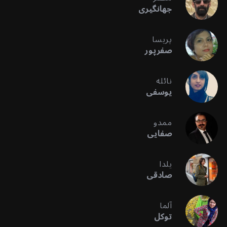
جهانگیری
پریسا
صفرپور
نائله
یوسفی
ممدو
صفایی
یلدا
صادقی
آلما
توکل