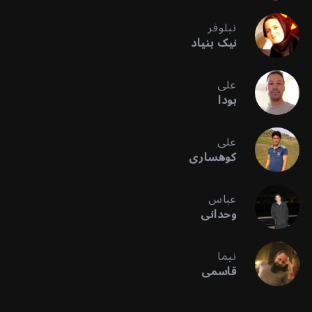
نیلوفر
نیک بنیاد
علی
بودا
علی
کوهساری
عباس
وحدانی
نیما
قاسمی