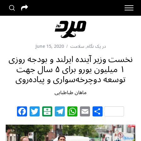
در یک نگاه
,
سلامت
June 15, 2020
نخست وزیر آینده ایرلند و بودجه روزی
۱ میلیون یورو برای ۵ سال جهت
توسعه دوچرخه‌سواری و پیاده‌روی
ماهان طباطبایی
F
T
B
T
W
E
S
a
w
al
el
h
m
h
c
itt
at
e
at
ai
ar