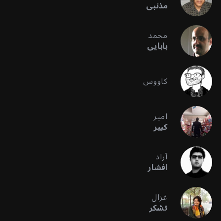
مذنبی
محمد
بابایی
کاووس
امیر
کبیر
آراد
افشار
غزال
تشکر