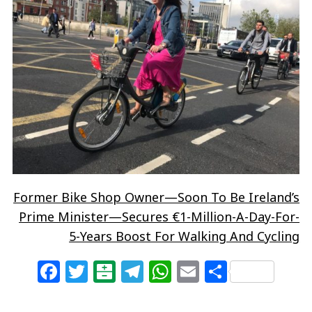
Former Bike Shop Owner—Soon To Be Ireland’s
Prime Minister—Secures €1-Million-A-Day-For-
5-Years Boost For Walking And Cycling
F
T
B
T
W
E
S
a
w
al
el
h
m
h