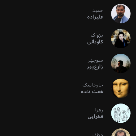
حمید
علیزاده
پژواک
کاویانی
منوچهر
زارع‌پور
خارخاسک
هفت دنده
زهرا
فخرایی
مظفر