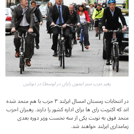
e
e
ar
g
s
l
e
b
r
in
ra
A
o
m
p
o
p
k
رهبر حزب سبز ایمون رایان در (وسط) در دوبلین
در انتخابات زمستان امسال ایرلند ۳ حزب با هم متحد شده
اند که اکثریت رای ها برای اداره کشور را دارند. رهبران احزب
متحد فوق به نوبت یکی از سه نخست وزیر دوره بعدی
زمامداری ایرلند خواهند شد.