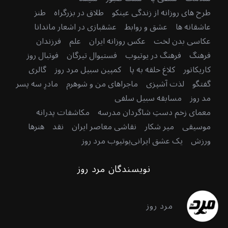
طرح های روزانه از زندگی عینکو
طلاق در بزرگراه
طنز
عاشقانه ها
عشق و روابط
عشقبازی در اشعار ماندانا
عکاسی بدن لخت
عکس روزانه ایران
علم
فرزندان
فرهنگ
فرهنگ در یوتیوب
فستیوال تیرگان
فوتبال روز
کاریکاتور
کلاغ حلقه به پا
کمپین سبیل مرد روز
گالری
گفتگو
لذت آشپزی
ماجراهای من و شوهرم
مادرِ سه پسر
مد روز
مسابقه سبیل سلفی
معمای زخم دستِ شاگردان مدرسه
مکاشفات پدرانه
موسیقی
میر شکار
نقاشی معاصر ایران
نقد
هنرها
ورزش
یک عشق ایرانی
یوتیوب مرد روز
نویسندگان مرد روز
مرد روز