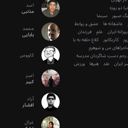
اسد
ا دو روزه
مذنبی
گ صبور
سینما
عاشقانه ها
عشق و روابط
محمد
زانه ایران
علم
فرزندان
بابایی
وز
کاریکاتور
کلاغ حلقه به پا
اجراهای من و شوهرم
کاووس
زخم دستِ شاگردان مدرسه
 ایران
نقد
هنرها
ورزش
امیر
کبیر
آراد
افشار
غزال