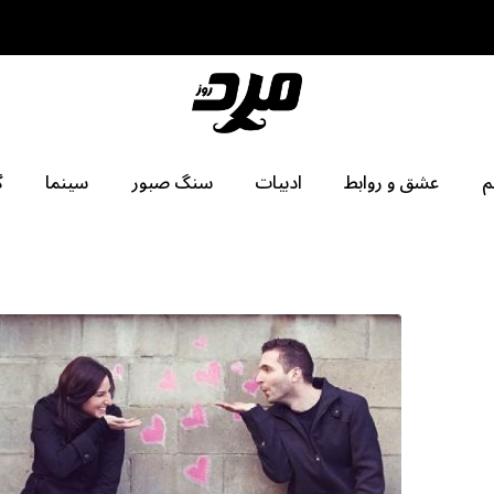
م
عشق و روابط
ادبیات
سنگ صبور
سینما
گ