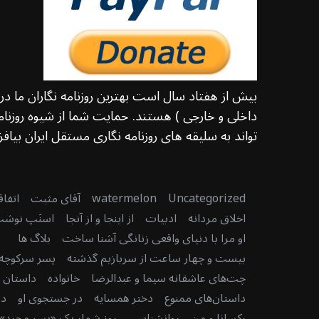
بیش از هفتاد سال است بهترین روزنامه نگاران ما د
داخلی و خارجی ) هستند. حمایت شما از شیوه روزنامه
تواند به سلیقه های روزنامه نگاری مستقل ایران بیافزا
S
e
a
Uncategorized
watermelon
آقای مثبت
اتفا
r
اخلاق مردانه
ادبیات
از اینجا و از آنجا
اسنَپ نوش
c
او مرا با دنیای واقعی زنانگی آشنا ساخت
بلاگ ها
h
بیست و چهار ساعت از سربازیم گذشته
پسر سرکوچه
f
o
چت‌های عاشقانه سیما و عبدالرضا
خانواده
داستان دن
r
داستان‌های ممنوع
دختر همسایه
در جستجوی او
در
:
رکسانا و من
روانشناسی
روز شمار یک «پسر مجرد» 