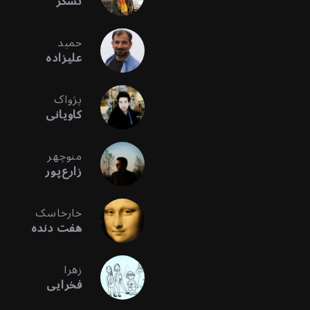
تشکر
حمید
علیزاده
پژواک
کاویانی
منوچهر
زارع‌پور
خارخاسک
هفت دنده
زهرا
فخرایی