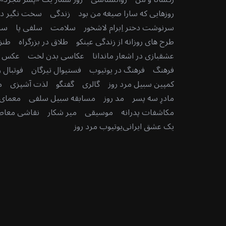
روزهایی که سارا صیغه من بود
زندگی
سخت نگیر دنی
سرنوشت دختر اِبرام لاشخور
سلامت
سلفی پا
سن
طرح های روزانه از زندگی عینکو
طلاق در بزرگراه
طنز
عشقبازی در اشعار ماندانا
عکاسی بدن لخت
عکس رو
فرهنگ
فرهنگ در یوتیوب
فستیوال تیرگان
فوتبال ر
کمپین سبیل مرد روز
گالری
گفتگو
لذت آشپزی
م
مادرِ سه پسر
مد روز
مسابقه سبیل سلفی
معمای 
مکاشفات پدرانه
موسیقی
میر شکار
نقاشی معاصر
یک عشق ایرانی
یوتیوب مرد روز