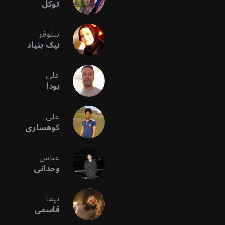
توکل
نیلوفر
نیک بنیاد
علی
بودا
علی
کوهساری
عباس
وحدانی
نیما
قاسمی