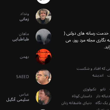
ونداد
زمانی
ر خدمت رسانه های دولتی (
ماهان
طباطبایی
 نگاری مجله مرد روز، می
ید.
بهمن
قی که افتاد و شکست
ت
اندیشه
SAEED
تابو
تکنولوژی
عباس
باله دار
داستان کوتاه
سلیمی آنگیل
 یک نگاه
دنیای عاشقانه زنان
در تهران