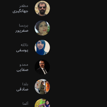
مظفر
جهانگیری
پریسا
صفرپور
نائله
یوسفی
ممدو
صفایی
یلدا
صادقی
آلما