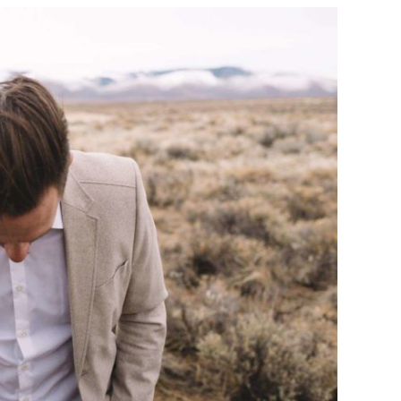
e
at
ai
ar
g
s
l
e
ra
A
m
p
p