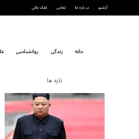
آرشیو
در باره ما
تماس
کمک مالی
خانه
زندگی
روانشناسی
عل
تازه ها