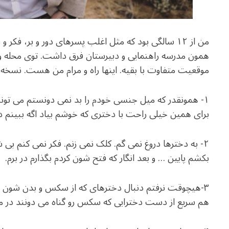
من از ۱۲ سالگی بود که مثل اغلب پسرهای دور و بر، فکر
همون مدرسه راهنمایی و دبیرستان فرق داشت. توی محله و م
موقعیت متفاوت با بقیه. اینها راه و مرام من هست. نسخه 
۱- همونقدر که میل جنسی خودم را بد نمی دونستم می تونس
برای همین خیلی راحت با دختری که خوشم بیاد اگه ببینم دا
۲- به دخترها دروغ نمی گم. کلک نمی زنم. فکر نمی کنم بی ش
بکشم پایین … و بعد انگار که فتح شون کردم بگذارم در برم.
۳-هیچوقت نرفتم دنبال دخترهای که از سکس و بدن شون سو
هم سریع از دست دخترایی که سکس رو گناه می دونند در می