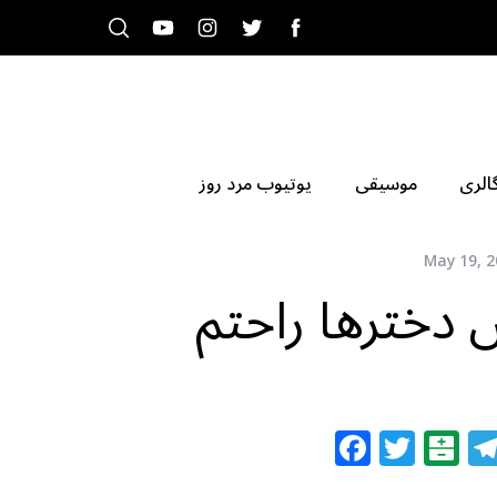
الری
موسیقی
یوتیوب مرد روز
May 19, 2
 دخترها راحتم
F
T
B
a
w
al