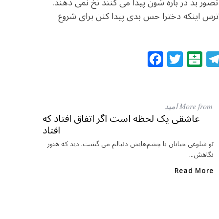
تصور بد در باره شون پیدا می کنند نخ نمی دهند.
ز ترس اینکه دخترا حس بدی پیدا کنن برای شروع
F
T
B
a
w
al
c
itt
at
e
e
ar
More from امید
b
r
in
عاشقی یک لحظه است اگر اتفاق افتاد که
افتاد
o
o
تو شلوغی خیابان با چشم‌هایش دنبالم می گشت. دید که هنوز
نگاهش...
k
Read More