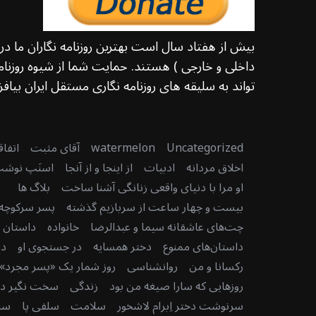
بیش از هفتاد سال است بهترین روزنامه نگاران ما د
داخلی و خارجی ) هستند. حمایت شما از شیوه روزنامه
تواند به سلیقه های روزنامه نگاری مستقل ایران بیافزا
Uncategorized
watermelon
آقای مثبت
اتفا
اخلاق مردانه
ادبیات
از اینجا و از آنجا
اسنَپ نوش
او مرا با دنیای واقعی زنانگی آشنا ساخت
بلاگ ها
بیست و چهار ساعت از سربازیم گذشته
پسر سرکوچه
چت‌های عاشقانه سیما و عبدالرضا
خانواده
داستان دن
داستان‌های ممنوع
دختر همسایه
در جستجوی او
در
رکسانا و من
روانشناسی
روز شمار یک «پسر مجرد» 
روزهایی که سارا صیغه من بود
زندگی
سخت نگیر دنی
سرنوشت دختر اِبرام لاشخور
سلامت
سلفی پا
سن