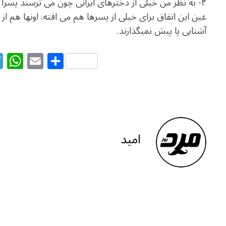
۴- به نظر من خیلی از دخترهای ایرانی چون می ترسند پسرا 
عین این اتفاق برای خیلی از پسرها هم می افته. اونها هم ا
آشنایی پا پیش نمیگذارند.
T
W
E
S
el
h
m
h
e
at
ai
ar
g
s
l
e
ra
A
m
p
امید
p