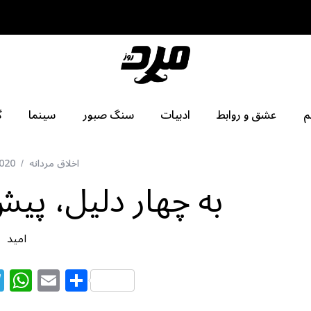
م
عشق و روابط
ادبیات
سنگ صبور
سینما
گ
اخلاق مردانه
020
به چهار دلیل، پیش
امید
T
W
E
S
el
h
m
h