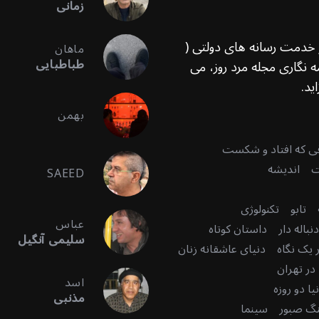
زمانی
ر خدمت رسانه های دولتی (
ماهان
طباطبایی
 نگاری مجله مرد روز، می
ید.
بهمن
قی که افتاد و شکست
ت
اندیشه
SAEED
تابو
تکنولوژی
عباس
باله دار
داستان کوتاه
سلیمی آنگیل
 یک نگاه
دنیای عاشقانه زنان
در تهران
اسد
ا دو روزه
مذنبی
گ صبور
سینما