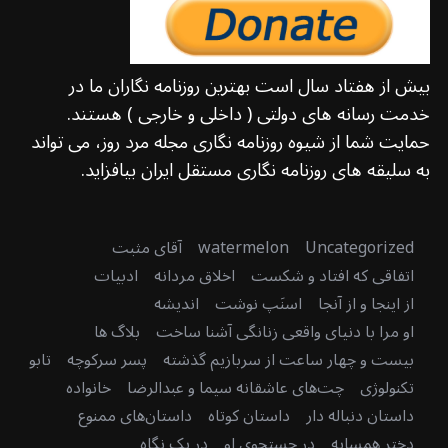
بیش از هفتاد سال است بهترین روزنامه نگاران ما در
خدمت رسانه های دولتی ( داخلی و خارجی ) هستند.
حمایت شما از شیوه روزنامه نگاری مجله مرد روز، می تواند
به سلیقه های روزنامه نگاری مستقل ایران بیافزاید.
Uncategorized
watermelon
آقای مثبت
اتفاقی که افتاد و شکست
اخلاق مردانه
ادبیات
از اینجا و از آنجا
اسنَپ نوشت
اندیشه
او مرا با دنیای واقعی زنانگی آشنا ساخت
بلاگ ها
بیست و چهار ساعت از سربازیم گذشته
پسر سرکوچه
تابو
تکنولوژی
چت‌های عاشقانه سیما و عبدالرضا
خانواده
داستان دنباله دار
داستان کوتاه
داستان‌های ممنوع
دختر همسایه
در جستجوی او
در یک نگاه