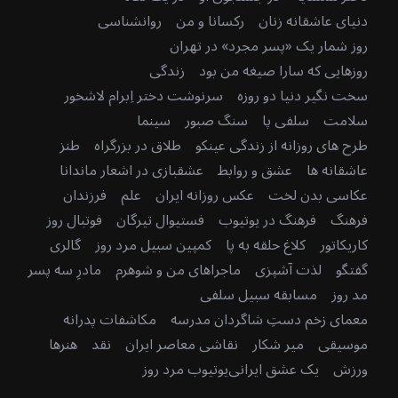
دنیای عاشقانه زنان
رکسانا و من
روانشناسی
روز شمار یک «پسر مجرد» در تهران
روزهایی که سارا صیغه من بود
زندگی
سخت نگیر دنیا دو روزه
سرنوشت دختر اِبرام لاشخور
سلامت
سلفی پا
سنگ صبور
سینما
طرح های روزانه از زندگی عینکو
طلاق در بزرگراه
طنز
عاشقانه ها
عشق و روابط
عشقبازی در اشعار ماندانا
عکاسی بدن لخت
عکس روزانه ایران
علم
فرزندان
فرهنگ
فرهنگ در یوتیوب
فستیوال تیرگان
فوتبال روز
کاریکاتور
کلاغ حلقه به پا
کمپین سبیل مرد روز
گالری
گفتگو
لذت آشپزی
ماجراهای من و شوهرم
مادرِ سه پسر
مد روز
مسابقه سبیل سلفی
معمای زخم دستِ شاگردان مدرسه
مکاشفات پدرانه
موسیقی
میر شکار
نقاشی معاصر ایران
نقد
هنرها
ورزش
یک عشق ایرانی
یوتیوب مرد روز