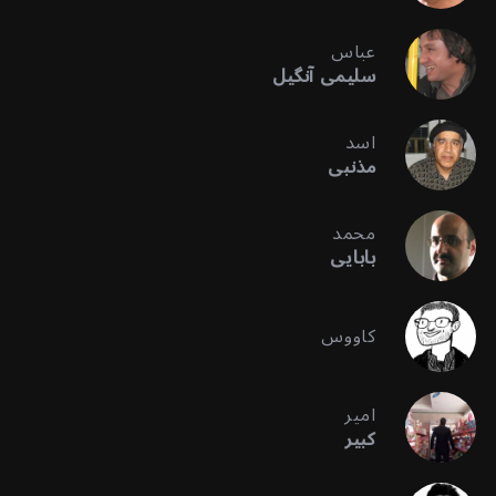
عباس
سلیمی آنگیل
اسد
مذنبی
محمد
بابایی
کاووس
امیر
کبیر