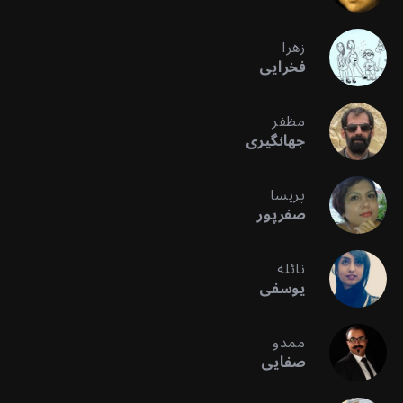
زهرا
فخرایی
مظفر
جهانگیری
پریسا
صفرپور
نائله
یوسفی
ممدو
صفایی