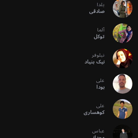
یلدا
صادقی
آلما
توکل
نیلوفر
نیک بنیاد
علی
بودا
علی
کوهساری
عباس
وحدانی