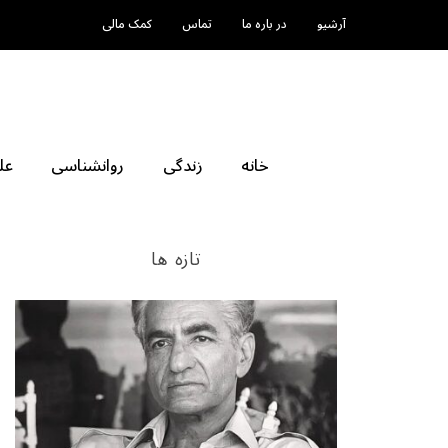
آرشیو
در باره ما
تماس
کمک مالی
خانه
زندگی
روانشناسی
عل
تازه ها