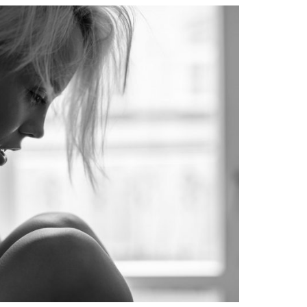
e
at
ai
ar
g
s
l
e
ra
A
m
p
p