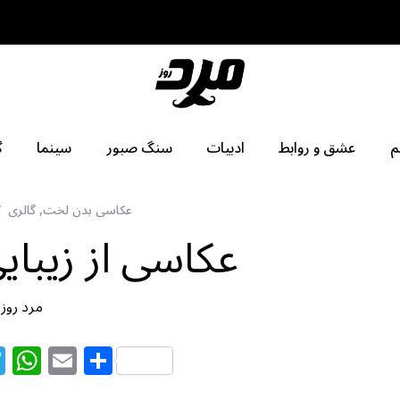
م
عشق و روابط
ادبیات
سنگ صبور
سینما
گ
عکاسی بدن لخت
,
گالری
عکاسی از زیبایی
مرد روز
T
W
E
S
el
h
m
h