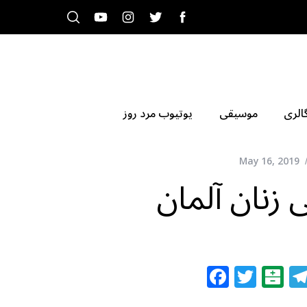
الری
موسیقی
یوتیوب مرد روز
May 16, 2019
 زنان آلمان
F
T
B
a
w
al