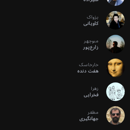
پژواک
کاویانی
منوچهر
زارع‌پور
خارخاسک
هفت دنده
زهرا
فخرایی
مظفر
جهانگیری