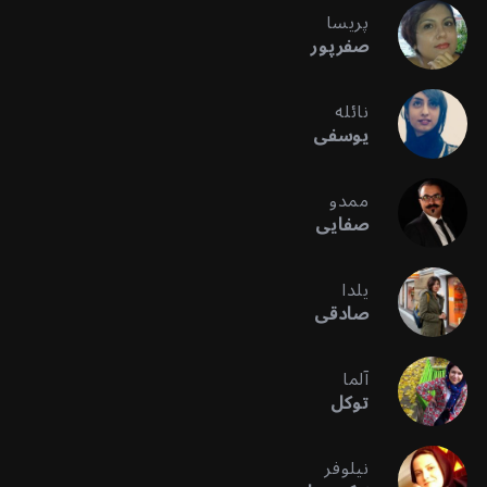
پریسا
صفرپور
نائله
یوسفی
ممدو
صفایی
یلدا
صادقی
آلما
توکل
نیلوفر