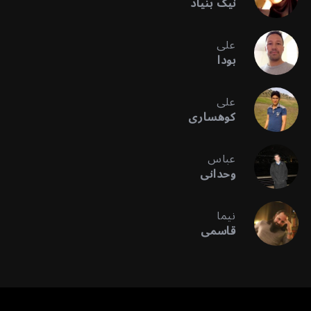
نیک بنیاد
علی
بودا
علی
کوهساری
عباس
وحدانی
نیما
قاسمی