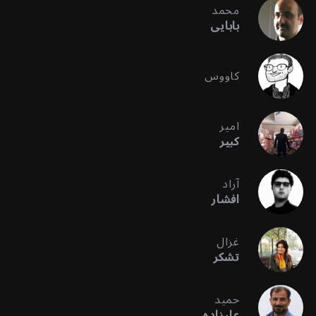
محمد
بابایی
کاووس
امیر
کبیر
آراد
افشار
غزال
تشکر
حمید
علیزاده