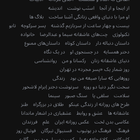
از اینجا و از آنجا
اسنَپ نوشت
اندیشه
او مرا با دنیای واقعی زنانگی آشنا ساخت
بلاگ ها
بیست و چهار ساعت از سربازیم گذشته
پسر سرکوچه
تابو
تکنولوژی
چت‌های عاشقانه سیما و عبدالرضا
خانواده
داستان دنباله دار
داستان کوتاه
داستان‌های ممنوع
دختر همسایه
در جستجوی او
در یک نگاه
دنیای عاشقانه زنان
رکسانا و من
روانشناسی
روز شمار یک «پسر مجرد» در تهران
روزهایی که سارا صیغه من بود
زندگی
سخت نگیر دنیا دو روزه
سرنوشت دختر اِبرام لاشخور
سلامت
سلفی پا
سنگ صبور
سینما
طرح های روزانه از زندگی عینکو
طلاق در بزرگراه
طنز
عاشقانه ها
عشق و روابط
عشقبازی در اشعار ماندانا
عکاسی بدن لخت
عکس روزانه ایران
علم
فرزندان
فرهنگ
فرهنگ در یوتیوب
فستیوال تیرگان
فوتبال روز
کاریکاتور
کلاغ حلقه به پا
کمپین سبیل مرد روز
گالری