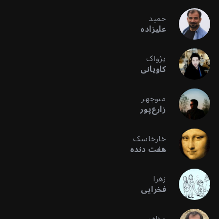
حمید
علیزاده
پژواک
کاویانی
منوچهر
زارع‌پور
خارخاسک
هفت دنده
زهرا
فخرایی
مظفر