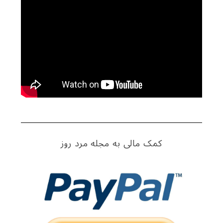
S
e
a
r
c
h
f
کمک مالی به مجله مرد روز
o
r
: