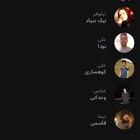
نیلوفر
نیک بنیاد
علی
بودا
علی
کوهساری
عباس
وحدانی
نیما
قاسمی