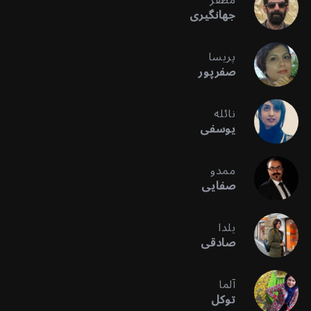
جهانگیری
پریسا
صفرپور
نائله
یوسفی
ممدو
صفایی
یلدا
صادقی
آلما
توکل