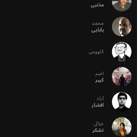
مذنبی
محمد
بابایی
کاووس
امیر
کبیر
آراد
افشار
غزال
تشکر