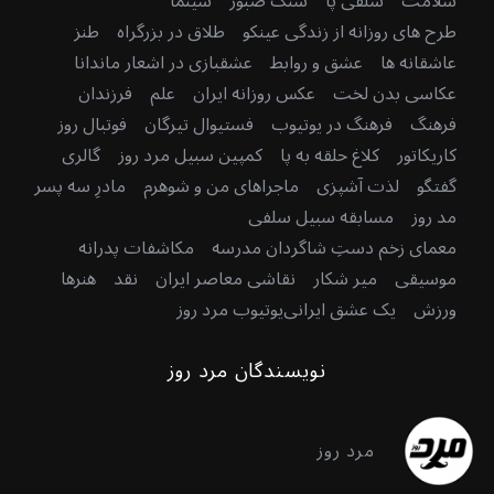
سلامت
سلفی پا
سنگ صبور
سینما
طرح های روزانه از زندگی عینکو
طلاق در بزرگراه
طنز
عاشقانه ها
عشق و روابط
عشقبازی در اشعار ماندانا
عکاسی بدن لخت
عکس روزانه ایران
علم
فرزندان
فرهنگ
فرهنگ در یوتیوب
فستیوال تیرگان
فوتبال روز
کاریکاتور
کلاغ حلقه به پا
کمپین سبیل مرد روز
گالری
گفتگو
لذت آشپزی
ماجراهای من و شوهرم
مادرِ سه پسر
مد روز
مسابقه سبیل سلفی
معمای زخم دستِ شاگردان مدرسه
مکاشفات پدرانه
موسیقی
میر شکار
نقاشی معاصر ایران
نقد
هنرها
ورزش
یک عشق ایرانی
یوتیوب مرد روز
نویسندگان مرد روز
مرد روز