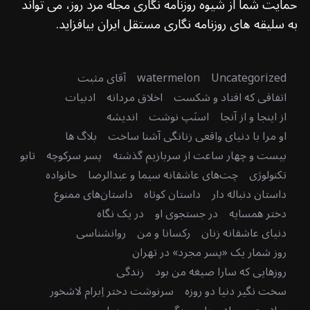
حمایت شما از شیوه روزنامه نگاری مجله مرد روز، می تواند
به سلیقه های روزنامه نگاری مستقل ایران بیافزاید.
Uncategorized
watermelon
آقای مثبت
اتفاقی که افتاد و شکست
اخلاق مردانه
ادبیات
از اینجا و از آنجا
اسنَپ نوشت
اندیشه
او مرا با دنیای واقعی زنانگی آشنا ساخت
بلاگ ها
بیست و چهار ساعت از سربازیم گذشته
پسر سرکوچه
تابو
تکنولوژی
چت‌های عاشقانه سیما و عبدالرضا
خانواده
داستان دنباله دار
داستان کوتاه
داستان‌های ممنوع
دختر همسایه
در جستجوی او
در یک نگاه
دنیای عاشقانه زنان
رکسانا و من
روانشناسی
روز شمار یک «پسر مجرد» در تهران
روزهایی که سارا صیغه من بود
زندگی
سخت نگیر دنیا دو روزه
سرنوشت دختر اِبرام لاشخور