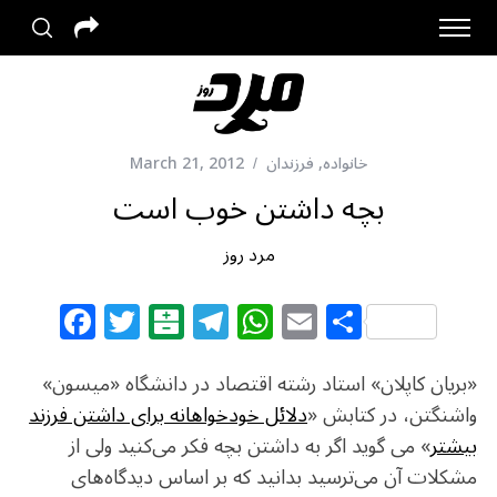
خانواده
,
فرزندان
March 21, 2012
بچه داشتن خوب است
مرد روز
F
T
B
T
W
E
S
a
w
al
el
h
m
h
c
itt
at
e
at
ai
ar
«بریان کاپلان» استاد رشته اقتصاد در دانشگاه «میسون»
e
e
ar
g
s
l
e
واشنگتن، در کتابش «
دلائل خودخواهانه برای داشتن فرزند
بیشتر
» می گوید اگر به داشتن بچه فکر می‌کنید ولی از
b
r
in
ra
A
مشکلات آن می‌ترسید بدانید که بر اساس دیدگاه‌های