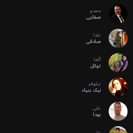
ممدو
صفایی
یلدا
صادقی
آلما
توکل
نیلوفر
نیک بنیاد
علی
بودا
علی