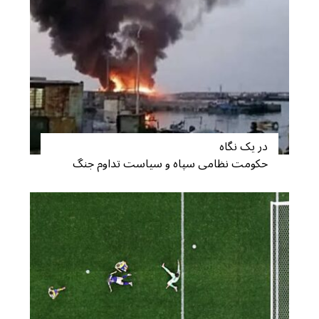
S
e
در یک نگاه
a
حکومت نظامی سپاه و سیاست تداوم جنگ
r
c
h
f
o
r
: