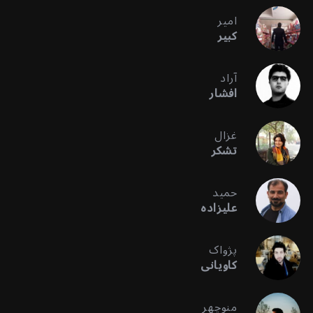
امیر
کبیر
آراد
افشار
غزال
تشکر
حمید
علیزاده
پژواک
کاویانی
منوچهر