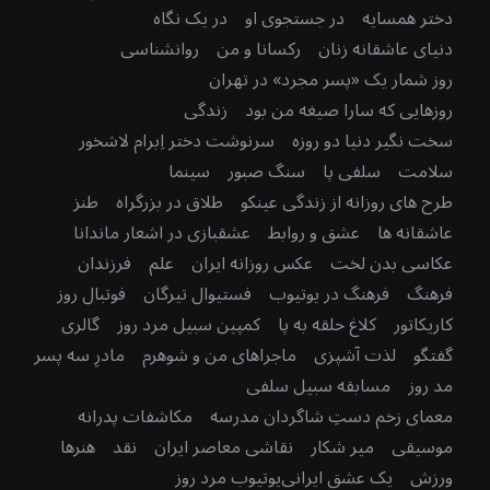
دختر همسایه
در جستجوی او
در یک نگاه
دنیای عاشقانه زنان
رکسانا و من
روانشناسی
روز شمار یک «پسر مجرد» در تهران
روزهایی که سارا صیغه من بود
زندگی
سخت نگیر دنیا دو روزه
سرنوشت دختر اِبرام لاشخور
سلامت
سلفی پا
سنگ صبور
سینما
طرح های روزانه از زندگی عینکو
طلاق در بزرگراه
طنز
عاشقانه ها
عشق و روابط
عشقبازی در اشعار ماندانا
عکاسی بدن لخت
عکس روزانه ایران
علم
فرزندان
فرهنگ
فرهنگ در یوتیوب
فستیوال تیرگان
فوتبال روز
کاریکاتور
کلاغ حلقه به پا
کمپین سبیل مرد روز
گالری
گفتگو
لذت آشپزی
ماجراهای من و شوهرم
مادرِ سه پسر
مد روز
مسابقه سبیل سلفی
معمای زخم دستِ شاگردان مدرسه
مکاشفات پدرانه
موسیقی
میر شکار
نقاشی معاصر ایران
نقد
هنرها
ورزش
یک عشق ایرانی
یوتیوب مرد روز