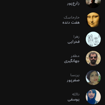
زارع‌پور
خارخاسک
هفت دنده
زهرا
فخرایی
مظفر
جهانگیری
پریسا
صفرپور
نائله
یوسفی