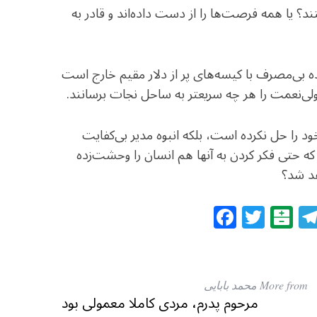
؟ یا همه فرصت‌ها را از دست داده‌اند و قادر به
 بی‌مصرف با کیسه‌های پر از دلار مقیم خارج است
ولی‌نعمت را هر چه سریعتر به ساحل نجات برسانند.
د را حل نکرده است، بلکه انبوه مدیر بی‌کفایت
که حتی فکر کردن به آنها هم انسان را وحشت‌زده
هد شد؟
F
T
B
a
w
al
c
itt
at
e
e
ar
More from محمد بابایی
b
r
in
مرحوم پدرم، مردی کاملا معمولی بود