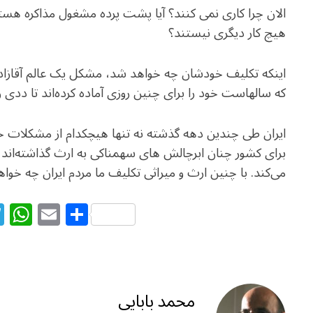
الان چرا کاری نمی کنند؟ آیا پشت پرده مشغول مذاکره هستند
هیچ کار دیگری نیستند؟
اینکه تکلیف خودشان چه خواهد شد، مشکل یک عالم آقازاده
که سالهاست خود را برای چنین روزی آماده کرده‌اند تا ددی 
ایران طی چندین دهه گذشته نه تنها هیچکدام از مشکلات خو
برای کشور چنان ابرچالش های سهمناکی به ارث گذاشته‌اند 
می‌کند. با چنین ارث و میراثی تکلیف ما مردم ایران چه خوا
T
W
E
S
el
h
m
h
e
at
ai
ar
g
s
l
e
ra
A
محمد بابایی