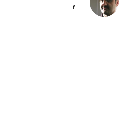
m
p
p