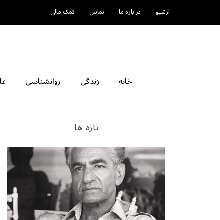
آرشیو
در باره ما
تماس
کمک مالی
خانه
زندگی
روانشناسی
عل
تازه ها