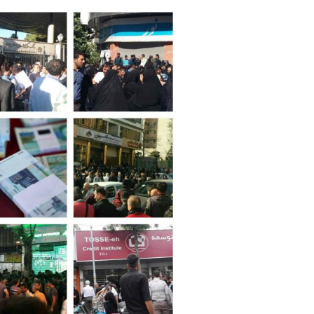
e
at
ai
ar
g
s
l
e
ra
A
m
p
p