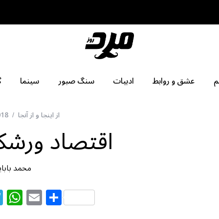
م
عشق و روابط
ادبیات
سنگ صبور
سینما
گ
از اینجا و از آنجا
018
اقتصاد ورشکس
محمد بابا
T
W
E
S
el
h
m
h