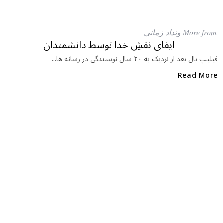
a
w
al
c
itt
at
e
e
ar
More from ونداد زمانی
b
r
in
ایفای نقشِ خدا توسط دانشمندان
o
فیلیپ بال بعد از نزدیک به ۲۰ سال نویسندگی در رسانه ها...
o
Read More
k