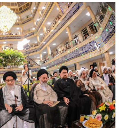
e
at
ai
ar
g
s
l
e
ra
A
m
p
p