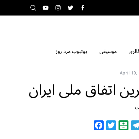
الری
موسیقی
یوتیوب مرد روز
April 19,
ین اتفاق ملی ایران
ی
F
T
B
a
w
al