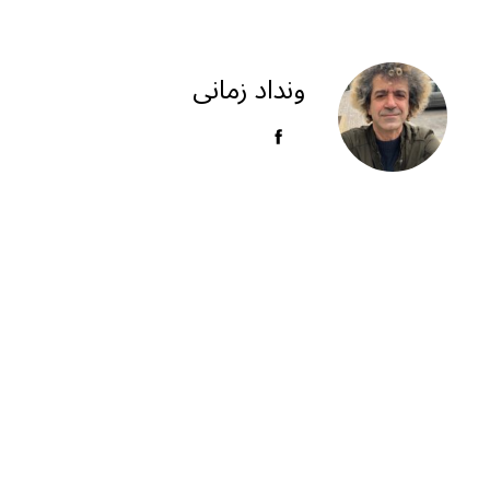
el
h
m
h
e
at
ai
ar
g
s
l
e
ونداد زمانی
ra
A
m
p
p