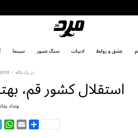
م
عشق و روابط
ادبیات
سنگ صبور
سینما
گ
در یک نگاه
 2018
استقلال کشور قم، بهتر
ونداد زمان
T
W
E
S
el
h
m
h