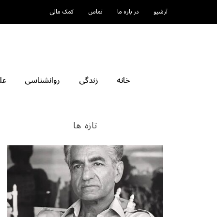
آرشیو
در باره ما
تماس
کمک مالی
خانه
زندگی
روانشناسی
عل
تازه ها