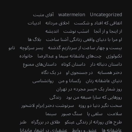
Uncategorized
watermelon
آقای مثبت
اتفاقی که افتاد و شکست
اخلاق مردانه
ادبیات
از اینجا و از آنجا
اسنَپ نوشت
اندیشه
او مرا با دنیای واقعی زنانگی آشنا ساخت
بلاگ ها
بیست و چهار ساعت از سربازیم گذشته
پسر سرکوچه
تابو
تکنولوژی
چت‌های عاشقانه سیما و عبدالرضا
خانواده
داستان دنباله دار
داستان کوتاه
داستان‌های ممنوع
دختر همسایه
در جستجوی او
در یک نگاه
دنیای عاشقانه زنان
رکسانا و من
روانشناسی
روز شمار یک «پسر مجرد» در تهران
روزهایی که سارا صیغه من بود
زندگی
سخت نگیر دنیا دو روزه
سرنوشت دختر اِبرام لاشخور
سلامت
سلفی پا
سنگ صبور
سینما
طرح های روزانه از زندگی عینکو
طلاق در بزرگراه
طنز
عاشقانه ها
عشق و روابط
عشقبازی در اشعار ماندانا