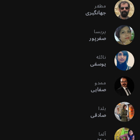
مظفر
جهانگیری
پریسا
صفرپور
نائله
یوسفی
ممدو
صفایی
یلدا
صادقی
آلما