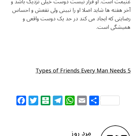
غنیمت است. او قرار نیست دوست خیلی نزدیک باشد و
آخر هفته ها شاید اصلا او را نبینی ولی نفعش و احساس
رضایتی که ایجاد می کند در حد یک دوست واقعی و
همیشگی است.
5 Types of Friends Every Man Needs
F
T
B
T
W
E
S
a
w
al
el
h
m
h
c
itt
at
e
at
ai
ar
e
e
ar
g
s
l
e
مرد روز