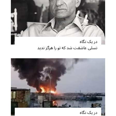
S
e
a
r
c
h
f
در یک نگاه
o
نسلی عاشقت شد که تو را هرگز ندید
r
:
در یک نگاه