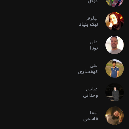
توکل
نیلوفر
نیک بنیاد
علی
بودا
علی
کوهساری
عباس
وحدانی
نیما
قاسمی