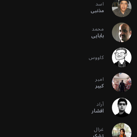
اسد
مذنبی
محمد
بابایی
کاووس
امیر
کبیر
آراد
افشار
غزال
تشکر