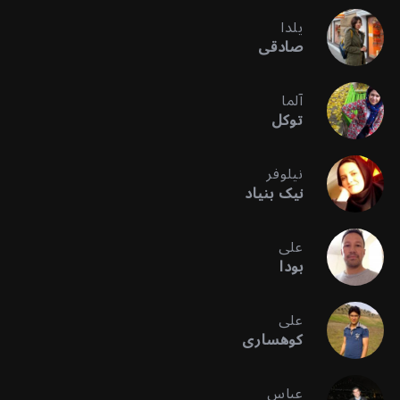
یلدا
صادقی
آلما
توکل
نیلوفر
نیک بنیاد
علی
بودا
علی
کوهساری
عباس