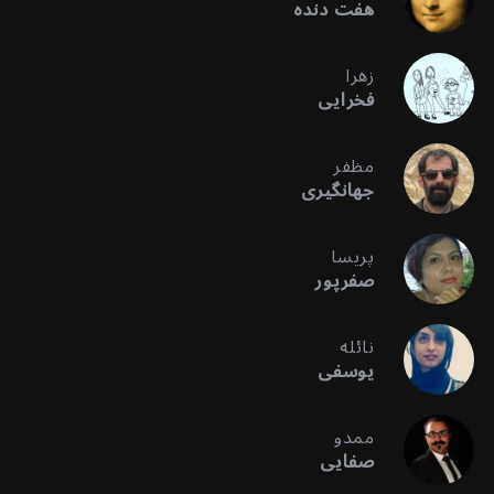
هفت دنده
زهرا
فخرایی
مظفر
جهانگیری
پریسا
صفرپور
نائله
یوسفی
ممدو
صفایی