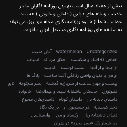
بیش از هفتاد سال است بهترین روزنامه نگاران ما در
خدمت رسانه های دولتی ( داخلی و خارجی ) هستند.
حمایت شما از شیوه روزنامه نگاری مجله مرد روز، می تواند
به سلیقه های روزنامه نگاری مستقل ایران بیافزاید.
Uncategorized
watermelon
آقای مثبت
اتفاقی که افتاد و شکست
اخلاق مردانه
ادبیات
از اینجا و از آنجا
اسنَپ نوشت
اندیشه
او مرا با دنیای واقعی زنانگی آشنا ساخت
بلاگ ها
بیست و چهار ساعت از سربازیم گذشته
پسر سرکوچه
تابو
تکنولوژی
چت‌های عاشقانه سیما و عبدالرضا
خانواده
داستان دنباله دار
داستان کوتاه
داستان‌های ممنوع
دختر همسایه
در جستجوی او
در یک نگاه
دنیای عاشقانه زنان
رکسانا و من
روانشناسی
روز شمار یک «پسر مجرد» در تهران