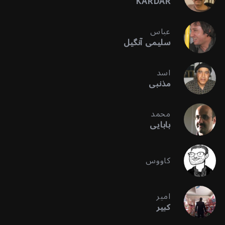
KARDAR
عباس
سلیمی آنگیل
اسد
مذنبی
محمد
بابایی
کاووس
امیر
کبیر