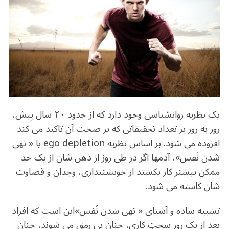
b
r
in
ra
A
o
m
p
o
p
k
یک نظریه روانشناسی وجود دارد که از حدود ۲۰ سال پیش،
روز به روز بر تعداد تحقیقاتی که بر صحت آن تاکید می کند
افزوده می شود. بر اساس نظریه ego depletion یا « تهی
شدن نَفس»، آدمها اگر در طی روز از ذهن شان از یک حد
ممکن بیشتر کار بکشند از خویشتنداری، وجدان و قضاوت
شان کاسته می شود.
تشبیه ساده و آشنای « تهی شدن نَفس»این است که افراد
بعد از یک روز سختِ کاری، چنان بی رمق می شوند، چنان