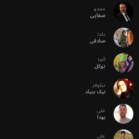
ممدو
صفایی
یلدا
صادقی
آلما
توکل
نیلوفر
نیک بنیاد
علی
بودا
علی