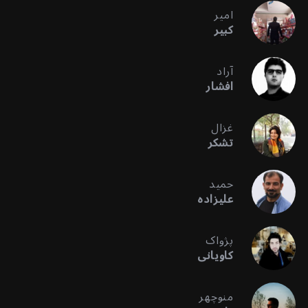
امیر
کبیر
آراد
افشار
غزال
تشکر
حمید
علیزاده
پژواک
کاویانی
منوچهر