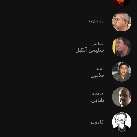
SAEED
عباس
سلیمی آنگیل
اسد
مذنبی
محمد
بابایی
کاووس