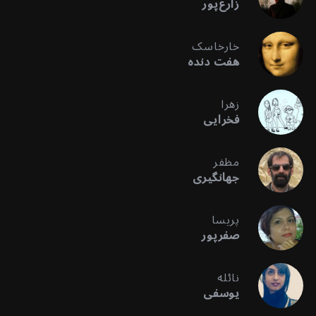
زارع‌پور
خارخاسک
هفت دنده
زهرا
فخرایی
مظفر
جهانگیری
پریسا
صفرپور
نائله
یوسفی