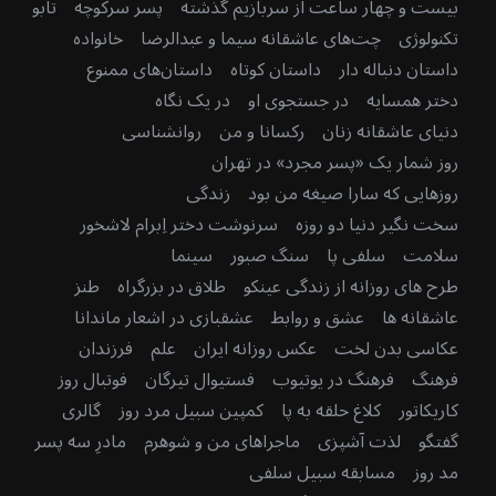
بیست و چهار ساعت از سربازیم گذشته
پسر سرکوچه
تابو
تکنولوژی
چت‌های عاشقانه سیما و عبدالرضا
خانواده
داستان دنباله دار
داستان کوتاه
داستان‌های ممنوع
دختر همسایه
در جستجوی او
در یک نگاه
دنیای عاشقانه زنان
رکسانا و من
روانشناسی
روز شمار یک «پسر مجرد» در تهران
روزهایی که سارا صیغه من بود
زندگی
سخت نگیر دنیا دو روزه
سرنوشت دختر اِبرام لاشخور
سلامت
سلفی پا
سنگ صبور
سینما
طرح های روزانه از زندگی عینکو
طلاق در بزرگراه
طنز
عاشقانه ها
عشق و روابط
عشقبازی در اشعار ماندانا
عکاسی بدن لخت
عکس روزانه ایران
علم
فرزندان
فرهنگ
فرهنگ در یوتیوب
فستیوال تیرگان
فوتبال روز
کاریکاتور
کلاغ حلقه به پا
کمپین سبیل مرد روز
گالری
گفتگو
لذت آشپزی
ماجراهای من و شوهرم
مادرِ سه پسر
مد روز
مسابقه سبیل سلفی