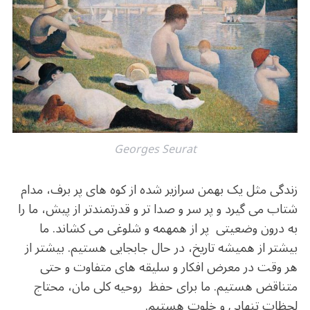
b
r
in
ra
A
o
m
p
o
p
k
Georges Seurat
زندگی مثل یک بهمن سرازیر شده از کوه های پر برف، مدام
شتاب می گیرد و پر سر و صدا تر و قدرتمندتر از پیش، ما را
به درون وضعیتی پر از همهمه و شلوغی می کشاند. ما
بیشتر از همیشه تاریخ، در حال جابجایی هستیم. بیشتر از
هر وقت در معرض افکار و سلیقه های متفاوت و حتی
متناقض هستیم. ما برای حفظ روحیه کلی مان، محتاج
لحظات تنهایی و خلوت هستیم.