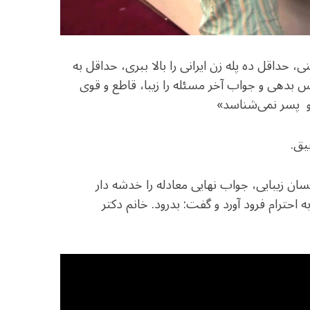
حداقل ده پله زن ايرانی را بالا ببری، حداقل به
س بدهی و جواب آخر مسئله را زيبا، قاطع و قوی
 و پسر نمی‌شناسد»
یق.
ان زيبايی، جواب نهايی معادله را خدشه دار
ه احترام فرود آورد و گفت: بدرود. خانم دكتر