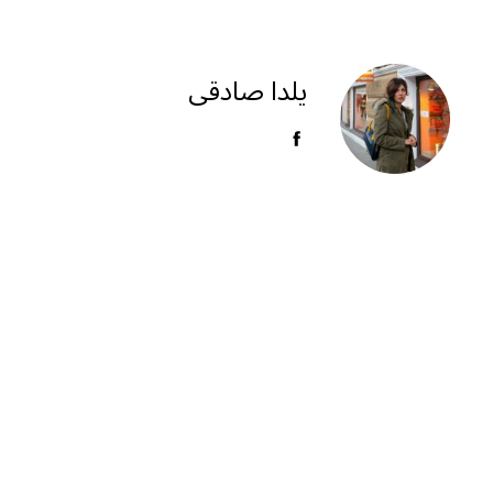
e
at
ai
ar
g
s
l
e
ra
A
یلدا صادقی
m
p
p