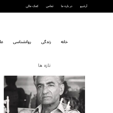
آرشیو
در باره ما
تماس
کمک مالی
خانه
زندگی
روانشناسی
عل
تازه ها