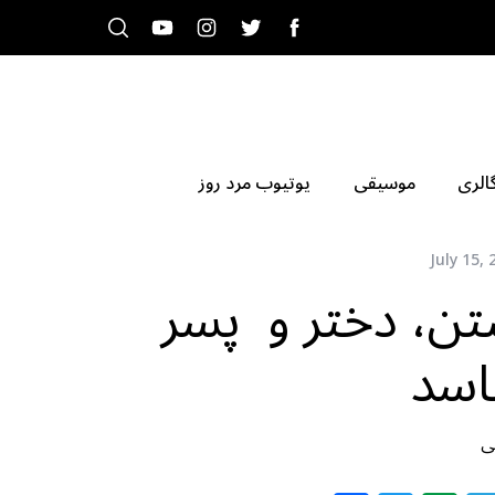
الری
موسیقی
یوتیوب مرد روز
July 15, 
تن، دختر و پسر
اسد
ی