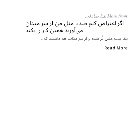
c
itt
at
e
e
ar
More from یلدا صادقی
b
r
in
اگر اعتراض كنم صدتا مثل من از سر ميدان
می‌آورند همين كار را بكند
o
o
يك پيت حلبی قُر شده پر از قير مذاب هم داشتند كه...
k
Read More