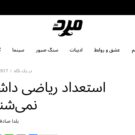
م
عشق و روابط
ادبیات
سنگ صبور
سینما
گ
در یک نگاه
2017
استعداد رياضی داش
نمی‌شن
یلدا صادق