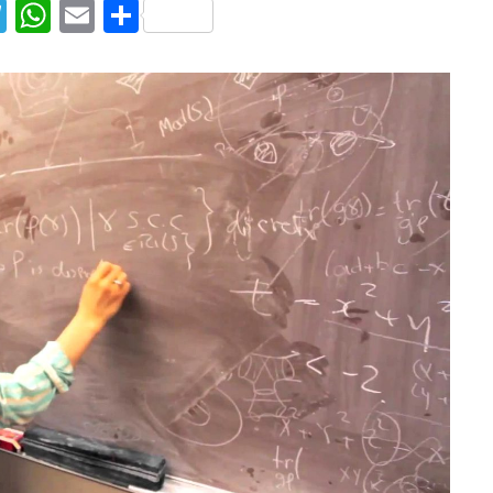
T
W
E
S
el
h
m
h
e
at
ai
ar
g
s
l
e
ra
A
m
p
p