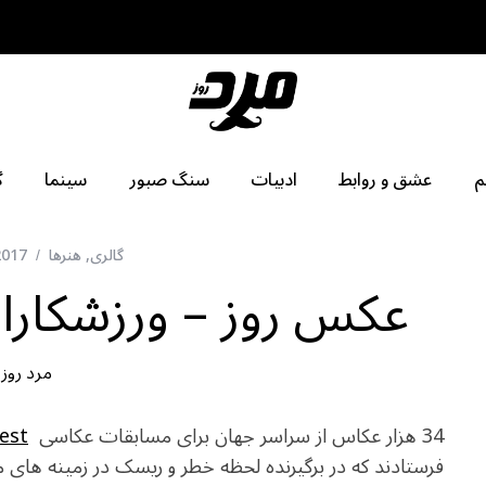
م
عشق و روابط
ادبیات
سنگ صبور
سینما
گ
گالری
,
هنرها
2017
عکس روز – ورزشکارا
مرد روز
34 هزار عکاس از سراسر جهان برای مسابقات عکاسی
est
فرستادند که در برگیرنده لحظه خطر و ریسک در زمینه های 