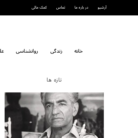
آرشیو
در باره ما
تماس
کمک مالی
خانه
زندگی
روانشناسی
عل
تازه ها