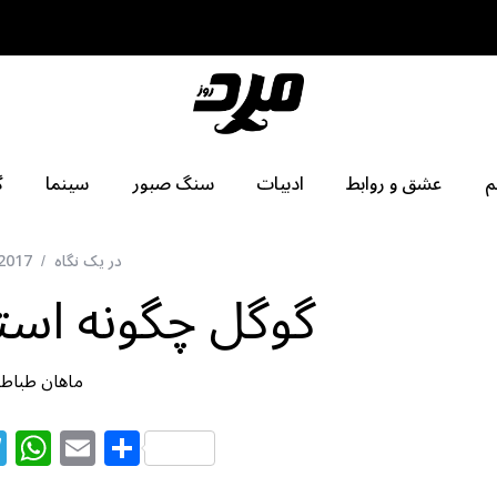
م
عشق و روابط
ادبیات
سنگ صبور
سینما
گ
در یک نگاه
 2017
گوگل چگونه است
ماهان طباطب
T
W
E
S
el
h
m
h