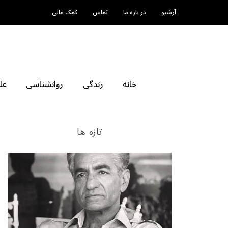
آرشیو
در باره ما
تماس
کمک مالی
خانه
زندگی
روانشناسی
عل
تازه ها