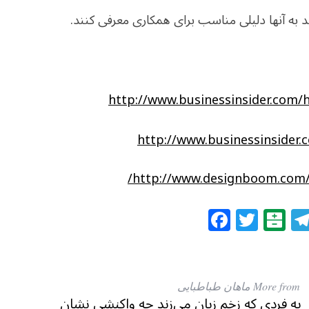
http://www.businessinsider.com/
http://www.businessinsider.
http://www.designboom.com/d
F
T
B
a
w
al
c
itt
at
e
e
ar
More from ماهان طباطبایی
b
r
in
به فردی که زخم زبان می‌زند چه واکنشی نشان