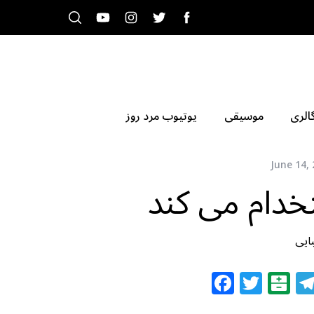
الری
موسیقی
یوتیوب مرد روز
June 14,
خدام می کند
ایی
F
T
B
a
w
al