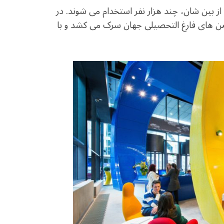
c
itt
at
از بین شان، چند هزار نفر استخدام می شوند. در
e
e
ar
من های فارغ التحصیلی جهان سرک می کشد و با
b
r
in
o
o
k