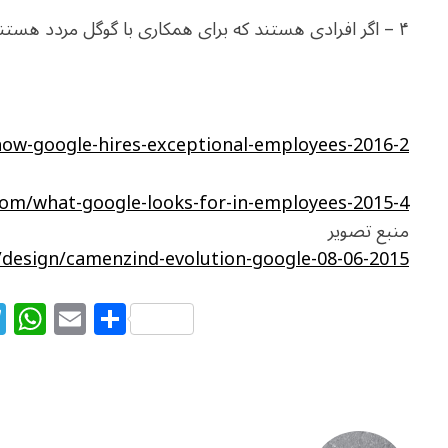
۴ – اگر افرادی هستند که برای همکاری با گوگل مردد هستند به آنها دلیلی مناسب برای همکاری معرفی کنند.
how-google-hires-exceptional-employees-2016-2
com/what-google-looks-for-in-employees-2015-4
منبع تصویر
esign/camenzind-evolution-google-08-06-2015/
T
W
E
S
el
h
m
h
e
at
ai
ar
g
s
l
e
ra
A