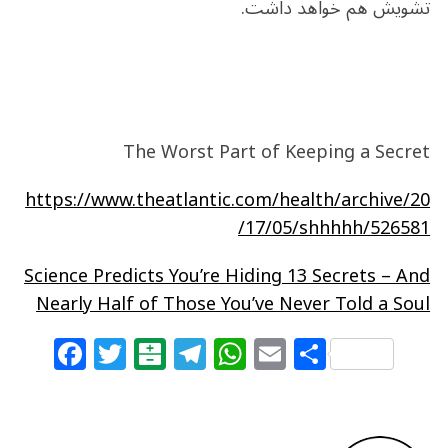
تشویش هم خواهد داشت.
The Worst Part of Keeping a Secret
https://www.theatlantic.com/health/archive/20
17/05/shhhhh/526581/
Science Predicts You’re Hiding 13 Secrets – And
Nearly Half of Those You’ve Never Told a Soul
F
T
B
T
W
E
S
a
w
al
el
h
m
h
c
itt
at
e
at
ai
ar