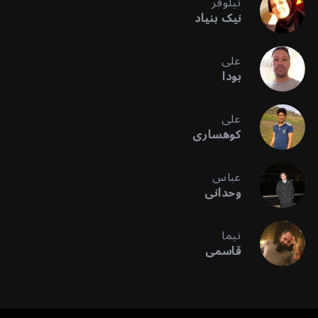
نیلوفر
نیک بنیاد
علی
بودا
علی
کوهساری
عباس
وحدانی
نیما
قاسمی