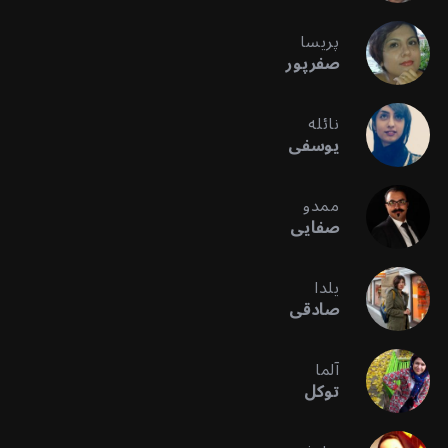
پریسا
صفرپور
نائله
یوسفی
ممدو
صفایی
یلدا
صادقی
آلما
توکل