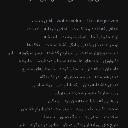
Uncategorized
watermelon
آقای مثبت
اتفاقی که افتاد و شکست
اخلاق مردانه
ادبیات
از اینجا و از آنجا
اسنَپ نوشت
اندیشه
او مرا با دنیای واقعی زنانگی آشنا ساخت
بلاگ ها
بیست و چهار ساعت از سربازیم گذشته
پسر سرکوچه
تابو
تکنولوژی
چت‌های عاشقانه سیما و عبدالرضا
خانواده
داستان دنباله دار
داستان کوتاه
داستان‌های ممنوع
دختر همسایه
در جستجوی او
در یک نگاه
دنیای عاشقانه زنان
رکسانا و من
روانشناسی
روز شمار یک «پسر مجرد» در تهران
روزهایی که سارا صیغه من بود
زندگی
سخت نگیر دنیا دو روزه
سرنوشت دختر اِبرام لاشخور
سلامت
سلفی پا
سنگ صبور
سینما
طرح های روزانه از زندگی عینکو
طلاق در بزرگراه
طنز