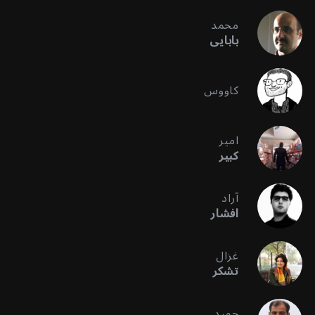
محمد
بابایی
کاووس
امیر
کبیر
آراد
افشار
غزال
تشکر
حمید