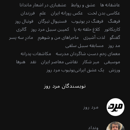
عاشقانه ها
عشق و روابط
عشقبازی در اشعار ماندانا
عکاسی بدن لخت
عکس روزانه ایران
علم
فرزندان
فرهنگ
فرهنگ در یوتیوب
فستیوال تیرگان
فوتبال روز
کاریکاتور
کلاغ حلقه به پا
کمپین سبیل مرد روز
گالری
گفتگو
لذت آشپزی
ماجراهای من و شوهرم
مادرِ سه پسر
مد روز
مسابقه سبیل سلفی
معمای زخم دستِ شاگردان مدرسه
مکاشفات پدرانه
موسیقی
میر شکار
نقاشی معاصر ایران
نقد
هنرها
ورزش
یک عشق ایرانی
یوتیوب مرد روز
نویسندگان مرد روز
مرد روز
ونداد