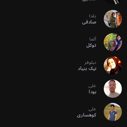
یلدا
صادقی
آلما
توکل
نیلوفر
نیک بنیاد
علی
بودا
علی
کوهساری