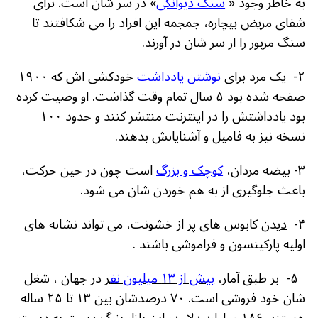
به خاطر وجود «
سنگ دیوانگی
» در سر شان است. برای
شفای مریض بیچاره، جمجمه این افراد را می شکافتند تا
سنگ مزبور را از سر شان در آورند.
۲- یک مرد برای
نوشتن یادداشت
خودکشی اش که ۱۹۰۰
صفحه شده بود ۵ سال تمام وقت گذاشت. او وصیت کرده
بود یادداشتش را در اینترنت منتشر کنند و حدود ۱۰۰
نسخه نیز به فامیل و آشنایانش بدهند.
۳- بیضه مردان،
کوچک و بزرگ
است چون در حین حرکت،
باعث جلوگیری از به هم خوردن شان می شود.
۴-
د
یدن کابوس های پر از خشونت
، می تواند نشانه های
اولیه پارکینسون و فراموشی باشند .
۵- بر طبق آمار،
بیش از ۱۳ میلیون نف
ر
در جهان ، شغل
شان خود فروشی است. ۷۰ درصدشان بین ۱۳ تا ۲۵ ساله