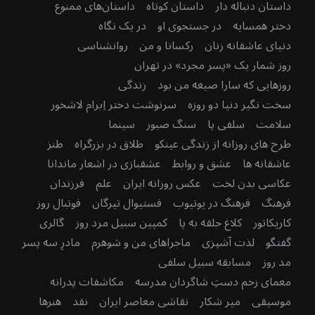
داستان دنباله دار
داستان کوتاه
داستان‌های ممنوع
دختر همسایه
در جستجوی او
در یک نگاه
دنیای عاشقانه زنان
رکسانا و من
روانشناسی
روز شمار یک «پسر مجرد» در تهران
روزهایی که سارا صیغه من بود
زندگی
سخت نگیر دنیا دو روزه
سرنوشت دختر اِبرام لاشخور
سلامت
سلفی پا
سنگ صبور
سینما
طرح های روزانه از زندگی عینکو
طلاق در بزرگراه
طنز
عاشقانه ها
عشق و روابط
عشقبازی در اشعار ماندانا
عکاسی بدن لخت
عکس روزانه ایران
علم
فرزندان
فرهنگ
فرهنگ در یوتیوب
فستیوال تیرگان
فوتبال روز
کاریکاتور
کلاغ حلقه به پا
کمپین سبیل مرد روز
گالری
گفتگو
لذت آشپزی
ماجراهای من و شوهرم
مادرِ سه پسر
مد روز
مسابقه سبیل سلفی
معمای زخم دستِ شاگردان مدرسه
مکاشفات پدرانه
موسیقی
میر شکار
نقاشی معاصر ایران
نقد
هنرها