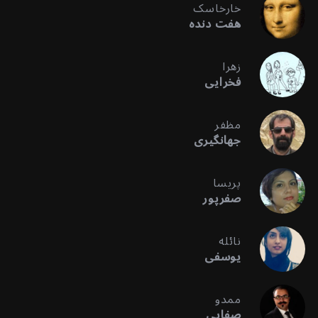
خارخاسک
هفت دنده
زهرا
فخرایی
مظفر
جهانگیری
پریسا
صفرپور
نائله
یوسفی
ممدو
صفایی