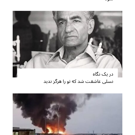
S
e
a
r
c
در یک نگاه
h
نسلی عاشقت شد که تو را هرگز ندید
f
o
r
: