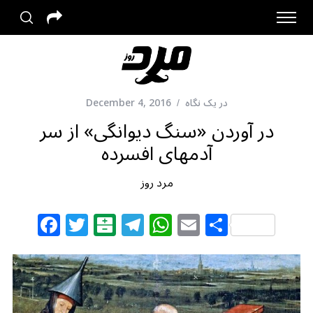
در یک نگاه
December 4, 2016
در آوردن «سنگ دیوانگی» از سر
آدمهای افسرده
مرد روز
F
T
B
T
W
E
S
a
w
al
el
h
m
h
c
itt
at
e
at
ai
ar
e
e
ar
g
s
l
e