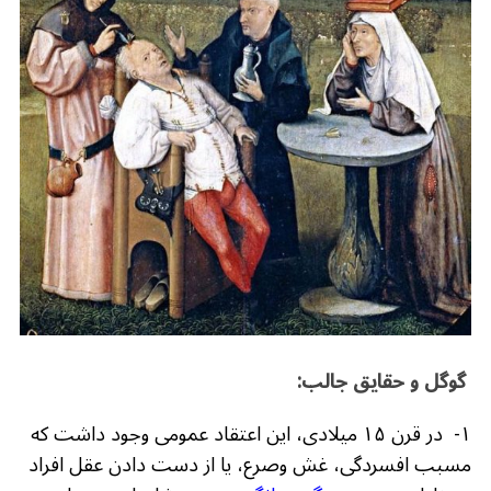
b
r
in
ra
A
o
m
p
o
p
k
گوگل و حقایق جالب:
۱- در قرن ۱۵ میلادی، این اعتقاد عمومی وجود داشت که
مسبب افسردگی، غش وصرع، یا از دست دادن عقل افراد