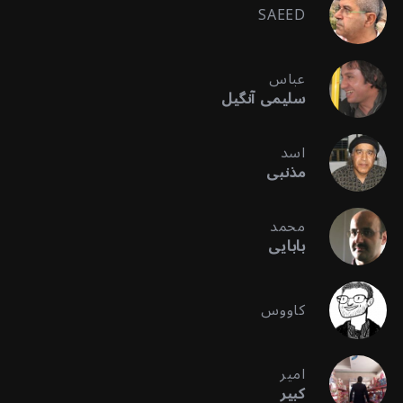
SAEED
عباس
سلیمی آنگیل
اسد
مذنبی
محمد
بابایی
کاووس
امیر
کبیر