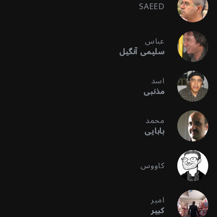
SAEED
عباس
سلیمی آنگیل
اسد
مذنبی
محمد
بابایی
کاووس
امیر
کبیر