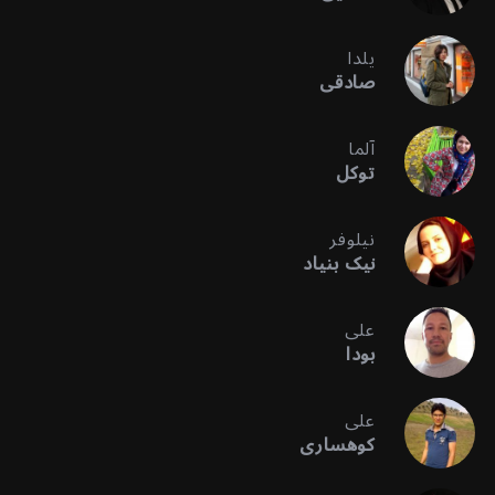
یلدا
صادقی
آلما
توکل
نیلوفر
نیک بنیاد
علی
بودا
علی
کوهساری