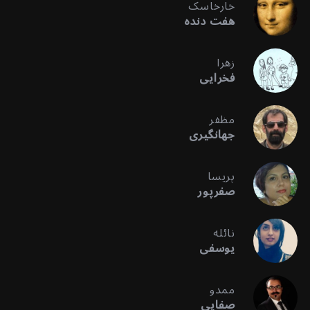
خارخاسک
هفت دنده
زهرا
فخرایی
مظفر
جهانگیری
پریسا
صفرپور
نائله
یوسفی
ممدو
صفایی