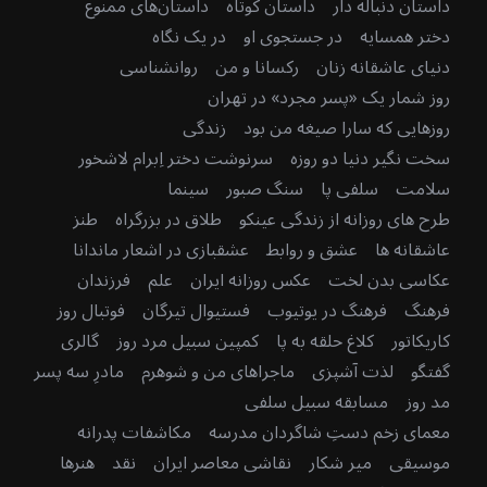
داستان دنباله دار
داستان کوتاه
داستان‌های ممنوع
دختر همسایه
در جستجوی او
در یک نگاه
دنیای عاشقانه زنان
رکسانا و من
روانشناسی
روز شمار یک «پسر مجرد» در تهران
روزهایی که سارا صیغه من بود
زندگی
سخت نگیر دنیا دو روزه
سرنوشت دختر اِبرام لاشخور
سلامت
سلفی پا
سنگ صبور
سینما
طرح های روزانه از زندگی عینکو
طلاق در بزرگراه
طنز
عاشقانه ها
عشق و روابط
عشقبازی در اشعار ماندانا
عکاسی بدن لخت
عکس روزانه ایران
علم
فرزندان
فرهنگ
فرهنگ در یوتیوب
فستیوال تیرگان
فوتبال روز
کاریکاتور
کلاغ حلقه به پا
کمپین سبیل مرد روز
گالری
گفتگو
لذت آشپزی
ماجراهای من و شوهرم
مادرِ سه پسر
مد روز
مسابقه سبیل سلفی
معمای زخم دستِ شاگردان مدرسه
مکاشفات پدرانه
موسیقی
میر شکار
نقاشی معاصر ایران
نقد
هنرها