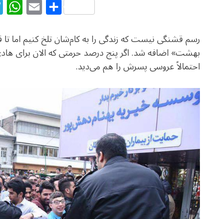
T
W
E
S
el
h
m
h
e
at
ai
ar
رسم قشنگی نیست که زندگی را به کام‌شان تلخ کنیم اما تا 
g
s
l
e
بهشت» اضافه شد. اگر پنج درصد حرمتی که الان برای هادی ن
ra
A
احتمالاً عروسی پسرش را هم می‌دید.
m
p
p