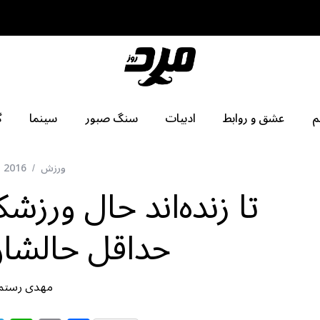
م
عشق و روابط
ادبیات
سنگ صبور
سینما
گ
ورزش
, 2016
تا زنده‌اند حال ورزشک
حداقل حالشان 
مهدی رستم 