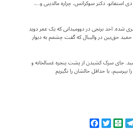
دی استفانو، دکتر سوکراتس، چزاره مالدینی و…،
ستری شده. احد برنجی در دوومیدانی که یک عمر دوید
حمید حق‌بین در والیبال که گفت چشمم به دیوار
اسید. جای سرک کشیدن از پشت پنجره غسالخانه و
ا بپرسیم، یا حداقل حالشان را نگیریم
F
T
B
a
w
al