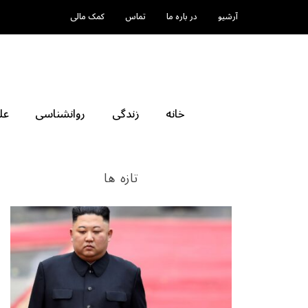
آرشیو
در باره ما
تماس
کمک مالی
خانه
زندگی
روانشناسی
عل
تازه ها