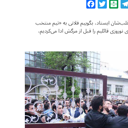
F
T
B
a
w
al
c
itt
at
قلب‌شان ایستاد، بگوییم فلانی به «تیم منتخب
e
e
ar
وروزی قائلیم را قبل از مرگش ادا می‌کردیم،
b
r
in
o
o
k