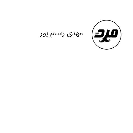
e
at
ai
ar
g
s
l
e
ra
A
مهدی رستم پور
m
p
p