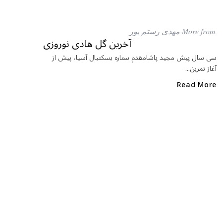
c
itt
at
e
e
ar
More from مهدی رستم پور
b
r
in
آخرین گل هادی نوروزی
o
سی سال پیش مجید پاشامقدم ستاره بسکتبال آسیا، پیش از
آغاز تمرین...
o
k
Read More