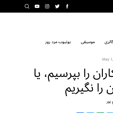
الری
موسیقی
یوتیوب مرد روز
May 1
اران را بپرسیم، یا
را نگیریم
پور