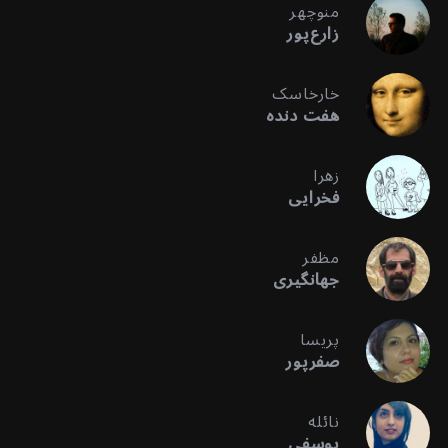
منوچهر
زارع‌پور
خارخاسک
هفت دنده
زهرا
فخرایی
مظفر
جهانگیری
پریسا
صفرپور
نائله
یوسفی