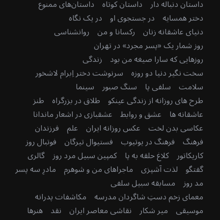
داستان دنباله دار
داستان کوتاه
داستان‌های ممنوع
دختر همسایه
در جستجوی او
در یک نگاه
دنیای عاشقانه زنان
رکسانا و من
روانشناسی
روز شمار یک «پسر مجرد» در تهران
روزهایی که سارا صیغه من بود
زندگی
سخت نگیر دنیا دو روزه
سرنوشت دختر اِبرام لاشخور
سلامت
سلفی پا
سنگ صبور
سینما
طرح های روزانه از زندگی عینکو
طلاق در بزرگراه
طنز
عاشقانه ها
عشق و روابط
عشقبازی در اشعار ماندانا
عکاسی بدن لخت
عکس روزانه ایران
علم
فرزندان
فرهنگ
فرهنگ در یوتیوب
فستیوال تیرگان
فوتبال روز
کاریکاتور
کلاغ حلقه به پا
کمپین سبیل مرد روز
گالری
گفتگو
لذت آشپزی
ماجراهای من و شوهرم
مادرِ سه پسر
مد روز
مسابقه سبیل سلفی
معمای زخم دستِ شاگردان مدرسه
مکاشفات پدرانه
موسیقی
میر شکار
نقاشی معاصر ایران
نقد
هنرها