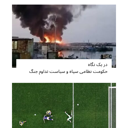
S
e
a
در یک نگاه
r
حکومت نظامی سپاه و سیاست تداوم جنگ
c
h
f
o
r
: