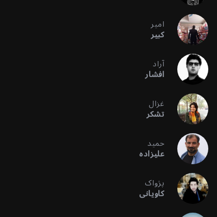
امیر
کبیر
آراد
افشار
غزال
تشکر
حمید
علیزاده
پژواک
کاویانی