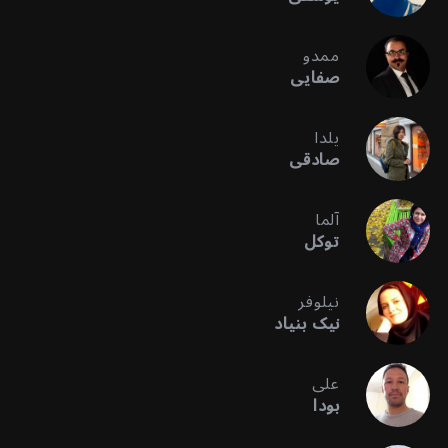
ممدو
صفایی
یلدا
صادقی
آلما
توکل
نیلوفر
نیک بنیاد
علی
بودا