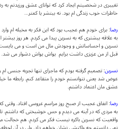
خاطرات خوب زندگی ام بود. نه بیتشر یا کمتر…
رضا
: برای خودم هم عجیب بود که این فکر به مخیله ام و
به علاقه بیشتری که به نسرین پیدا می کردم. هر روز بیشتر 
نسرین و احساساتش و وجودش مال من است و می بایست فق
قبل از من عزیزی داشت برایم یواش یواش دشوار می شد.
نسرین
: تصمیم گرفته بودم که ماجرای تنها تجربه جنسی ام ر
عوض شد یعنی نتوانستم خودم را متقاعد کنم. رابطه ما خیلی س
عشق مان اعتماد داشتم.
رضا
: اتفاق عجیب از صبح روز مراسم عروسی افتاد. وقتی که ج
به مردی که در آینه می دیدم و حس خوشبختی که داشتم. تا
واقعیت که نسرین باکره نیست فکر می کردم. هم خجالت می
نمی دانستم چه واکنشی نشان خواهم داد. ولی در آن لحظه