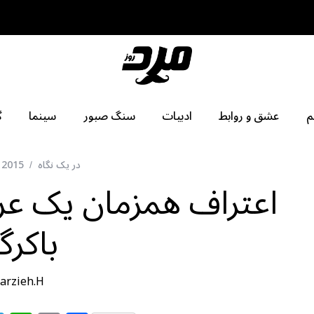
م
عشق و روابط
ادبیات
سنگ صبور
سینما
گ
در یک نگاه
 2015
اعتراف همزمان یک عرو
باکرگ
arzieh.H