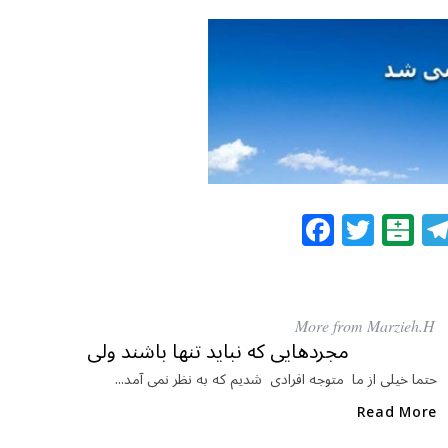
F
T
B
a
w
al
c
itt
at
e
e
ar
More from Marzieh.H
b
r
in
مجردهایی که نباید تنها باشند ولی
o
حتما خیلی از ما متوجه افرادی شدیم که به نظر نمی آمد...
o
Read More