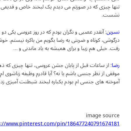
تنها چیزی که در صورتم می دیدم یک لبخند خاص و قدیمی ب
نشست.
نسرین
: آنقدر عصبی و نگران بودم که در روز عروسی یکی دو 
درگوشی، کوتاه و ضربتی به رضا بگویم من باکره نیستم. خوش
رفت. خیلی هم زیبا و برای همیشه به یاد ماندنی و …
رضا
: از ساعات قبل از پایان جشن عروسی، تنها چیزی که ذهنم
موفقی از نظر جنسی باشم یا نه؟ آیا قادرم وظیفه زناشوی ام ر
آموخته های جنسی ام بودم یکباره لبخند شیطنت آمیزی زدم
image source
s://www.pinterest.com/pin/186477240791674181/