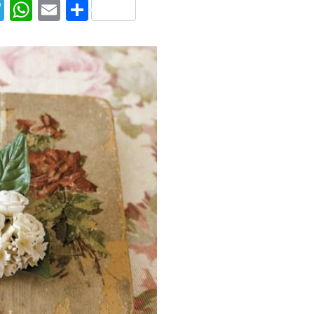
T
W
E
S
el
h
m
h
e
at
ai
ar
g
s
l
e
ra
A
m
p
p