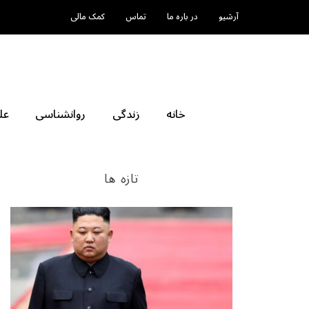
آرشیو
در باره ما
تماس
کمک مالی
خانه
زندگی
روانشناسی
عل
تازه ها