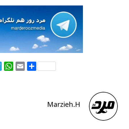
T
W
E
S
el
h
m
h
e
at
ai
ar
g
s
l
e
ra
A
Marzieh.H
m
p
p