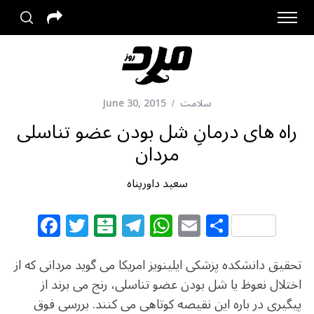
سلامت
June 30, 2015
راه های درمانِ شل بودن عضو تناسلی
مردان
سعید داورپناه
F
T
B
T
W
E
S
a
w
al
el
h
m
h
c
itt
at
e
at
ai
ar
تحقیق دانشکده پزشکی ایلینویز امریکا می گوید مردانی که از
e
e
ar
g
s
l
e
اختلال نعوظ یا شل بودن عضو تناسلی، رنج می برند از
پیگیری در باره این نقیصه کوتاهی می کنند. بررسی فوق