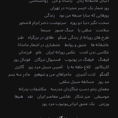
دنیای عاشقانه زنان
رکسانا و من
روانشناسی
روز شمار یک «پسر مجرد» در تهران
روزهایی که سارا صیغه من بود
زندگی
سخت نگیر دنیا دو روزه
سرنوشت دختر اِبرام لاشخور
سلامت
سلفی پا
سنگ صبور
سینما
طرح های روزانه از زندگی عینکو
طلاق در بزرگراه
طنز
عاشقانه ها
عشق و روابط
عشقبازی در اشعار ماندانا
عکاسی بدن لخت
عکس روزانه ایران
علم
فرزندان
فرهنگ
فرهنگ در یوتیوب
فستیوال تیرگان
فوتبال روز
کاریکاتور
کلاغ حلقه به پا
کمپین سبیل مرد روز
گالری
گفتگو
لذت آشپزی
ماجراهای من و شوهرم
مادرِ سه پسر
مد روز
مسابقه سبیل سلفی
معمای زخم دستِ شاگردان مدرسه
مکاشفات پدرانه
موسیقی
میر شکار
نقاشی معاصر ایران
نقد
هنرها
ورزش
یک عشق ایرانی
یوتیوب مرد روز