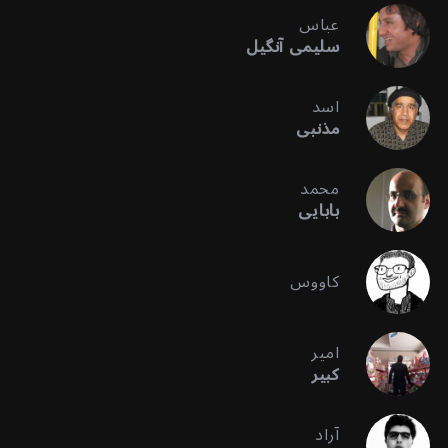
عباس
سلیمی آنگیل
اسد
مذنبی
محمد
بابایی
کاووس
امیر
کبیر
آراد