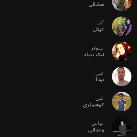
صادقی
آلما
توکل
نیلوفر
نیک بنیاد
علی
بودا
علی
کوهساری
عباس
وحدانی