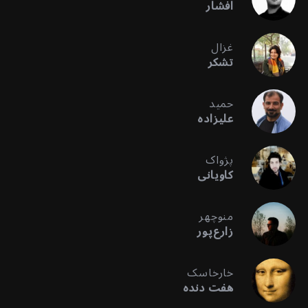
افشار
غزال
تشکر
حمید
علیزاده
پژواک
کاویانی
منوچهر
زارع‌پور
خارخاسک
هفت دنده