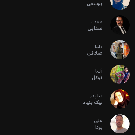
یوسفی
ممدو
صفایی
یلدا
صادقی
آلما
توکل
نیلوفر
نیک بنیاد
علی
بودا