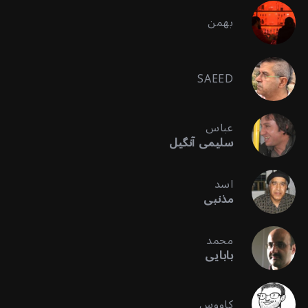
بهمن
SAEED
عباس
سلیمی آنگیل
اسد
مذنبی
محمد
بابایی
کاووس