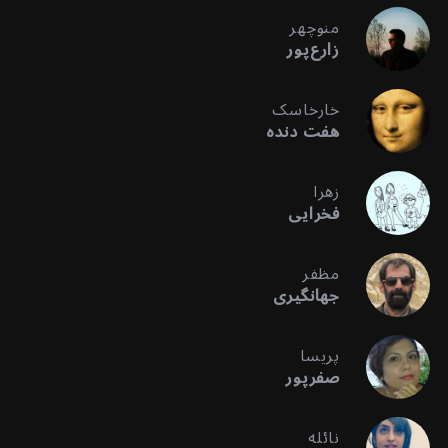
منوچهر
زارع‌پور
خارخاسک
هفت دنده
زهرا
فخرایی
مظفر
جهانگیری
پریسا
صفرپور
نائله