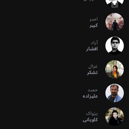
امیر
کبیر
آراد
افشار
غزال
تشکر
حمید
علیزاده
پژواک
کاویانی