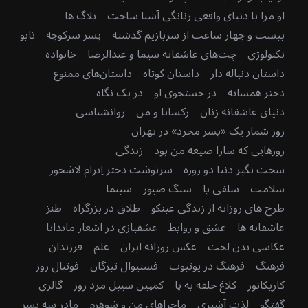
او مرا با دنیای واقعی زنانگی آشنا ساخت
بلاگ ها
بیست و چهار ساعت از سربازیم گذشته
پسر سرکوچه
تابو
تکنولوژی
چت‌های عاشقانه سیما و عبدالرضا
خانواده
داستان دنباله دار
داستان کوتاه
داستان‌های ممنوع
دختر همسایه
در جستجوی او
در یک نگاه
دنیای عاشقانه زنان
رکسانا و من
روانشناسی
روز شمار یک «پسر مجرد» در تهران
روزهایی که سارا صیغه من بود
زندگی
سخت نگیر دنیا دو روزه
سرنوشت دختر اِبرام لاشخور
سلامت
سلفی پا
سنگ صبور
سینما
طرح های روزانه از زندگی عینکو
طلاق در بزرگراه
طنز
عاشقانه ها
عشق و روابط
عشقبازی در اشعار ماندانا
عکاسی بدن لخت
عکس روزانه ایران
علم
فرزندان
فرهنگ
فرهنگ در یوتیوب
فستیوال تیرگان
فوتبال روز
کاریکاتور
کلاغ حلقه به پا
کمپین سبیل مرد روز
گالری
گفتگو
لذت آشپزی
ماجراهای من و شوهرم
مادرِ سه پسر