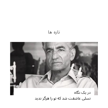
تازه ها
S
در یک نگاه
e
a
نسلی عاشقت شد که تو را هرگز ندید
r