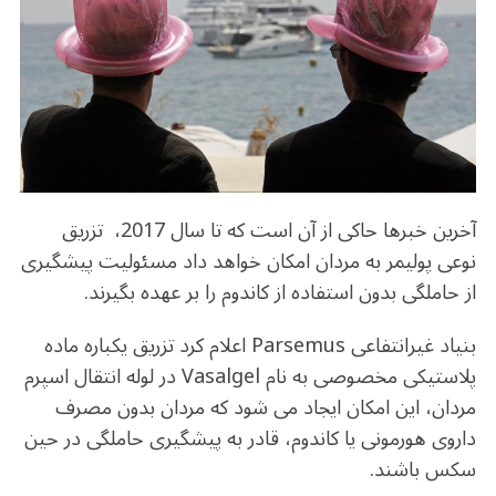
b
r
in
ra
A
o
m
p
o
p
k
آخرین خبرها حاکی از آن است که تا سال 2017، تزریق
نوعی پولیمر به مردان امکان خواهد داد مسئولیت پیشگیری
از حاملگی بدون استفاده از کاندوم را بر عهده بگیرند.
بنیاد غیرانتفاعی Parsemus اعلام کرد تزریق یکباره ماده
پلاستیکی مخصوصی به نام Vasalgel در لوله انتقال اسپرم
مردان، این امکان ایجاد می شود که مردان بدون مصرف
داروی هورمونی یا کاندوم، قادر به پیشگیری حاملگی در حین
سکس باشند.