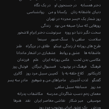
دختر همسایه
در جستجوی او
در یک نگاه
دنیای عاشقانه زنان
رکسانا و من
روانشناسی
روز شمار یک «پسر مجرد» در تهران
روزهایی که سارا صیغه من بود
زندگی
سخت نگیر دنیا دو روزه
سرنوشت دختر اِبرام لاشخور
سلامت
سلفی پا
سنگ صبور
سینما
طرح های روزانه از زندگی عینکو
طلاق در بزرگراه
طنز
عاشقانه ها
عشق و روابط
عشقبازی در اشعار ماندانا
عکاسی بدن لخت
عکس روزانه ایران
علم
فرزندان
فرهنگ
فرهنگ در یوتیوب
فستیوال تیرگان
فوتبال روز
کاریکاتور
کلاغ حلقه به پا
کمپین سبیل مرد روز
گالری
گفتگو
لذت آشپزی
ماجراهای من و شوهرم
مادرِ سه پسر
مد روز
مسابقه سبیل سلفی
معمای زخم دستِ شاگردان مدرسه
مکاشفات پدرانه
موسیقی
میر شکار
نقاشی معاصر ایران
نقد
هنرها
ورزش
یک عشق ایرانی
یوتیوب مرد روز