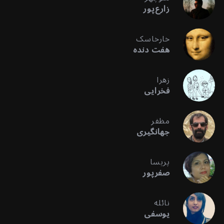
زارع‌پور
خارخاسک
هفت دنده
زهرا
فخرایی
مظفر
جهانگیری
پریسا
صفرپور
نائله
یوسفی