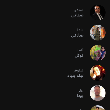
ممدو
صفایی
یلدا
صادقی
آلما
توکل
نیلوفر
نیک بنیاد
علی
بودا