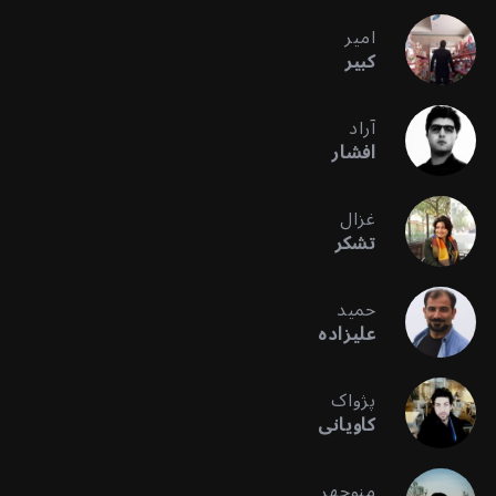
امیر
کبیر
آراد
افشار
غزال
تشکر
حمید
علیزاده
پژواک
کاویانی
منوچهر