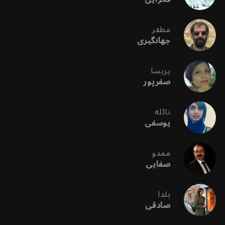
مظفر
جهانگیری
پریسا
صفرپور
نائله
یوسفی
ممدو
صفایی
یلدا
صادقی