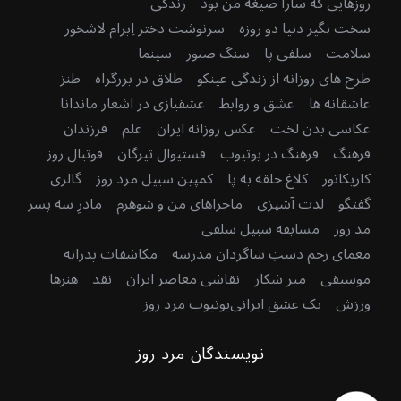
روزهایی که سارا صیغه من بود
زندگی
سخت نگیر دنیا دو روزه
سرنوشت دختر اِبرام لاشخور
سلامت
سلفی پا
سنگ صبور
سینما
طرح های روزانه از زندگی عینکو
طلاق در بزرگراه
طنز
عاشقانه ها
عشق و روابط
عشقبازی در اشعار ماندانا
عکاسی بدن لخت
عکس روزانه ایران
علم
فرزندان
فرهنگ
فرهنگ در یوتیوب
فستیوال تیرگان
فوتبال روز
کاریکاتور
کلاغ حلقه به پا
کمپین سبیل مرد روز
گالری
گفتگو
لذت آشپزی
ماجراهای من و شوهرم
مادرِ سه پسر
مد روز
مسابقه سبیل سلفی
معمای زخم دستِ شاگردان مدرسه
مکاشفات پدرانه
موسیقی
میر شکار
نقاشی معاصر ایران
نقد
هنرها
ورزش
یک عشق ایرانی
یوتیوب مرد روز
نویسندگان مرد روز