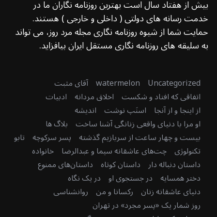
بیش از هفتاد سال است بهترین روزنامه نگاران ما در
خدمت رسانه های دولتی ( داخلی و خارجی ) هستند.
حمایت شما از شیوه روزنامه نگاری مجله مرد روز، می تواند
به سلیقه های روزنامه نگاری مستقل ایران بیافزاید.
Uncategorized
watermelon
آقای مثبت
اتفاقی که افتاد و شکست
اخلاق مردانه
ادبیات
از اینجا و از آنجا
اسنَپ نوشت
اندیشه
او مرا با دنیای واقعی زنانگی آشنا ساخت
بلاگ ها
بیست و چهار ساعت از سربازیم گذشته
پسر سرکوچه
تابو
تکنولوژی
چت‌های عاشقانه سیما و عبدالرضا
خانواده
داستان دنباله دار
داستان کوتاه
داستان‌های ممنوع
دختر همسایه
در جستجوی او
در یک نگاه
دنیای عاشقانه زنان
رکسانا و من
روانشناسی
روز شمار یک «پسر مجرد» در تهران