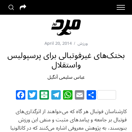
ورزش
April 20, 2014
بختک‌های غیرفوتبالی برای پرسپولیس
واستقلال
عباس سلیمی آنگیل
F
T
B
T
W
E
S
a
w
al
el
h
m
h
c
itt
at
e
at
ai
ar
کارشناسان فوتبال هر گاه که می‌خواهند از اثرگذاری‌های
e
e
ar
g
s
l
e
فوتبال بر جامعه و پیامدهای مثبت و منفی این ورزش
بنویسند، به پژوهش معروفی اشاره می‌کنند که در کاتالونیا