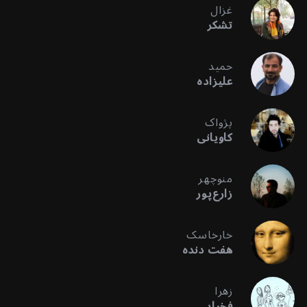
غزال
تشکر
حمید
علیزاده
پژواک
کاویانی
منوچهر
زارع‌پور
خارخاسک
هفت دنده
زهرا
فخرایی