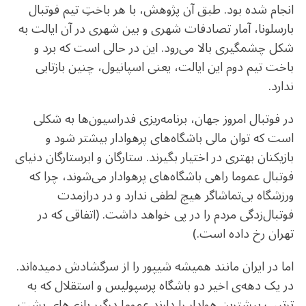
b
r
in
ra
A
انجام شده بود. طبق آن پژوهش، با هر باختِ تیم فوتبال
o
m
p
بارسلونا، آمار تصادفات شهری و بین شهری در آن ایالت به
o
p
شکل چشمگیری بالا می‌رود. این در حالی است که برد و
k
باخت تیم دوم این ایالت، یعنی اسپانیول، چنین بازتابی
ندارد.
در فوتبال امروز جهان، برنامه‌ریزی فدراسیون‌ها به شکلی
است که توان مالی باشگاه‌های پرهوادار بیشتر شود و
بازیکنان بهتری در اختیار بگیرند. ستارگان و ابرستارگان دنیای
فوتبال عموما راهی باشگاه‌های پرهوادار می‌شوند، چرا که
ورزشگاه بی‌تماشاگر هیچ لطفی ندارد و در درازمدت
فوتبال‌زدگی مردم را در پی خواهد داشت. (اتفاقی که در
تهران رخ داده است.)
اما در ایران مانند همیشه شیپور را از سرگشادش دمیده‌اند.
در یک دهه‌ی اخیر دو باشگاه پرسپولیس و استقلال که به
ترتیب بیشترین هوادار را دارند عموما درگیر بازی‌های پشت