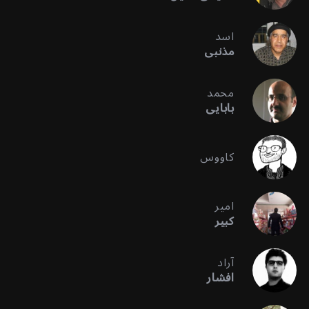
اسد
مذنبی
محمد
بابایی
کاووس
امیر
کبیر
آراد
افشار