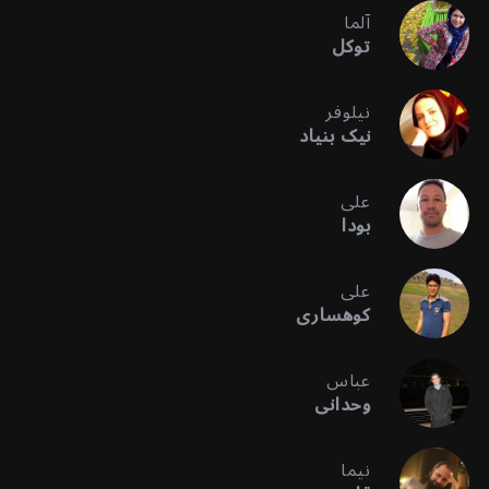
آلما
توکل
نیلوفر
نیک بنیاد
علی
بودا
علی
کوهساری
عباس
وحدانی
نیما