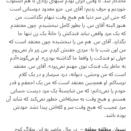
ماندگار شد. تا وقتی ایران بودم شبهای زیادی با هم ابسلوت
خوردیم و حرف زدیم؛ آقای س. جزو معدود دوستانی است
که حتی این سر دنیا هم هیچ وقت تنهام نگذاشت. من
هنوز البته آقای س. را بطور کامل نبخشیدم. چون معتقدم
که یک مرد واقعی نباید فندکش را خانهٔ یک زن تنها جا
بگذارد. آقای س. هم من را نبخشیده چون معتقد است که
من اون شب با نا- مردی خفتش کردم. من زیر بار نمی‌روم
«ولی تو فندکت را واقعا جا گذاشته بودی». او می‌گوید«آدم
به خاطر یک فندک توی جهنم نمی‌پرد». آقای س. معتقد
است که من وحشی، دیوانه، درد سرساز و در یک کلام
ترسناکم. او همچنین معتقد است که من یک احمقم و قدر
خودم را نمی‌دانم؛ که من شایستهٔ یک مرد درست حسابی
هستم. و هیچ وقت به مخیله‌اش خطور نمی‌کند که شاید آن
مرد عجیب که هیچ وقت سر و کله‌اش پیدا نشد خودش
بوده باشد.
نسوان مطل
قه معلقه
– در حال حاضر به این وبلاگ کوچ