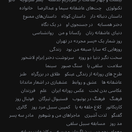
تکنولوژی
چت‌های عاشقانه سیما و عبدالرضا
خانواده
داستان دنباله دار
داستان کوتاه
داستان‌های ممنوع
دختر همسایه
در جستجوی او
در یک نگاه
دنیای عاشقانه زنان
رکسانا و من
روانشناسی
روز شمار یک «پسر مجرد» در تهران
روزهایی که سارا صیغه من بود
زندگی
سخت نگیر دنیا دو روزه
سرنوشت دختر اِبرام لاشخور
سلامت
سلفی پا
سنگ صبور
سینما
طرح های روزانه از زندگی عینکو
طلاق در بزرگراه
طنز
عاشقانه ها
عشق و روابط
عشقبازی در اشعار ماندانا
عکاسی بدن لخت
عکس روزانه ایران
علم
فرزندان
فرهنگ
فرهنگ در یوتیوب
فستیوال تیرگان
فوتبال روز
کاریکاتور
کلاغ حلقه به پا
کمپین سبیل مرد روز
گالری
گفتگو
لذت آشپزی
ماجراهای من و شوهرم
مادرِ سه پسر
مد روز
مسابقه سبیل سلفی
معمای زخم دستِ شاگردان مدرسه
مکاشفات پدرانه