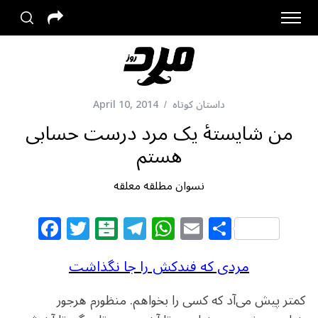
داستان کوتاه
April 10, 2014
من شایستهٔ یک مرد درست حسابی
هستم
نسوان مطلقه معلقه
F
T
B
T
W
E
S
a
w
al
el
h
m
h
c
itt
at
e
at
ai
ar
مردی که فندکش را جا نگذاشت
e
e
ar
g
s
l
e
کمتر پیش می‌آد که کسی را بخواهم. منظورم هرجور