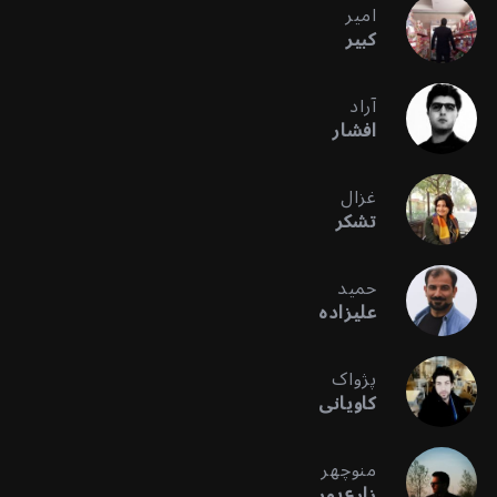
امیر
کبیر
آراد
افشار
غزال
تشکر
حمید
علیزاده
پژواک
کاویانی
منوچهر
زارع‌پور