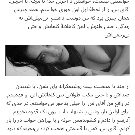
b
r
in
ra
A
خواستنی نیست، خواستن تا آخرین حد؛ تا مرگ؛ تا آخرش.
o
m
p
آقای س. را از لحظهٔ اول اون جوری خواستم. همه چیزش،‌‌
o
p
همان چیزی بود که من دوست داشتم: بی‌میلی‌اش به
k
زندگی، حس طنزش، لحن کاهلانهٔ کلماتش و حتی
بی‌رحمی‌اش.
از چند تا صحبت نیمه روشنفکرانه پای تلفن، با شنیدن
صداش و یا حتی مکث طولانی بین کلماتش این رو فهمیدم.
در واقع من آقای س. را خیلی بدجور می‌خواستم. در حدی که
برای اولین بار، وقتی پیشنهاد داد بیرون یک قهوه بخوریم
آدرسم را دادم و کشوندمش خونه و با پیراهن خواب در را باز
کردم. آقای س. کمی تا قسمتی تعجب کرد؛ بی‌تجربه که نبود.