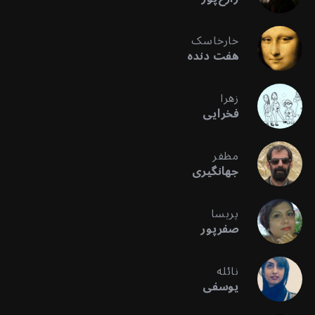
خارخاسک
هفت دنده
زهرا
فخرایی
مظفر
جهانگیری
پریسا
صفرپور
نائله
یوسفی