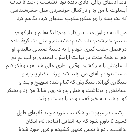
لابد آدمهای روانی زیادی دیده بود. نشست و چند تا شات
اَبسلوت با من زد و در کمال خونسردی مثل حشره‌شناسی
که یک پشه را زیر میکروسکوپ سنجاق کرده نگاهم کرد.
من البته در اون مدت بی‌کار نبودم: لنگ‌هایم را باز کردم؛
بستم؛ خم شدم؛ بلند شدم؛ نشستم و مثل یک گربهٔ ماده
در فصل جفت گیری خودم را به دستهٔ صندلی مالیدم. او
هم در همهٔ مدت در ‌‌نهایت آرامش، لبخندی بر لب نم نم
اَبسلوتش را سر کشید. وقتی بطری خالی شد هر دو فکر کنم
مست بودیم. آقای س. بلند شد و رفت کنار پنجره و
سیگاری گیراند. سیگارش که تمام شد؛ سوییچ و بند و
بساطش را برداشت و خیلی پدرانه روی شانهٔ من زد و تشکر
کرد و شب به خیر گفت و در را بست و رفت.
پشت در مبهوت و شکست خورده چند ثانیه‌ای طول
کشید تا باورم شود که چه اتفاقی افتاده؛ نه، امکان
نداشت… دو تا نفس عمیق کشیدم و غرور خورد شدهٔ