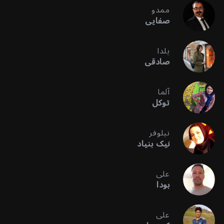
ممدو
صفایی
یلدا
صادقی
آلما
توکل
نیلوفر
نیک بنیاد
علی
بودا
علی