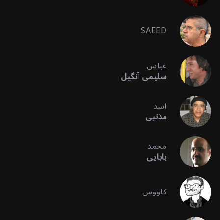
SAEED
عباس
سلیمی آنگیل
اسد
مذنبی
محمد
بابایی
کاووس