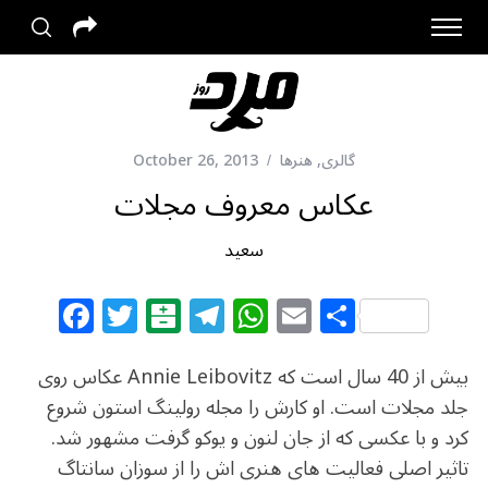
گالری
,
هنرها
October 26, 2013
عکاس معروف مجلات
سعید
F
T
B
T
W
E
S
a
w
al
el
h
m
h
c
itt
at
e
at
ai
ar
بیش از 40 سال است که Annie Leibovitz عکاس روی
e
e
ar
g
s
l
e
جلد مجلات است. او کارش را مجله رولینگ استون شروع
کرد و با عکسی که از جان لنون و یوکو گرفت مشهور شد.
b
r
in
ra
A
تاثیر اصلی فعالیت های هنری اش را از سوزان سانتاگ