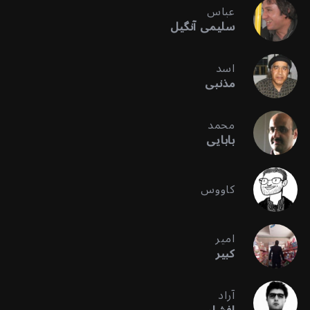
عباس
سلیمی آنگیل
اسد
مذنبی
محمد
بابایی
کاووس
امیر
کبیر
آراد