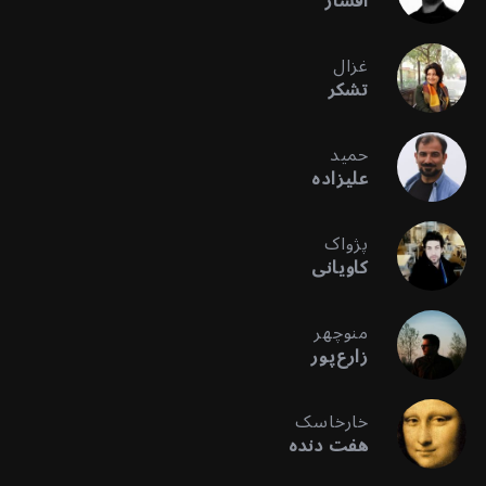
افشار
غزال
تشکر
حمید
علیزاده
پژواک
کاویانی
منوچهر
زارع‌پور
خارخاسک
هفت دنده