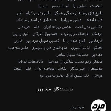
سلامت
سلفی پا
سنگ صبور
سینما
طرح های روزانه از زندگی عینکو
طلاق در بزرگراه
طنز
عاشقانه ها
عشق و روابط
عشقبازی در اشعار ماندانا
عکاسی بدن لخت
عکس روزانه ایران
علم
فرزندان
فرهنگ
فرهنگ در یوتیوب
فستیوال تیرگان
فوتبال روز
کاریکاتور
کلاغ حلقه به پا
کمپین سبیل مرد روز
گالری
گفتگو
لذت آشپزی
ماجراهای من و شوهرم
مادرِ سه پسر
مد روز
مسابقه سبیل سلفی
معمای زخم دستِ شاگردان مدرسه
مکاشفات پدرانه
موسیقی
میر شکار
نقاشی معاصر ایران
نقد
هنرها
ورزش
یک عشق ایرانی
یوتیوب مرد روز
نویسندگان مرد روز
مرد روز