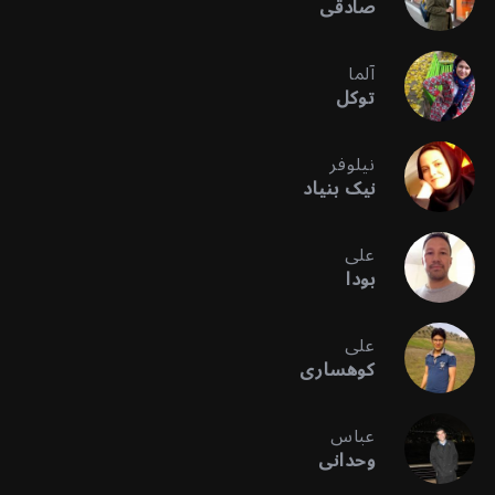
صادقی
آلما
توکل
نیلوفر
نیک بنیاد
علی
بودا
علی
کوهساری
عباس
وحدانی