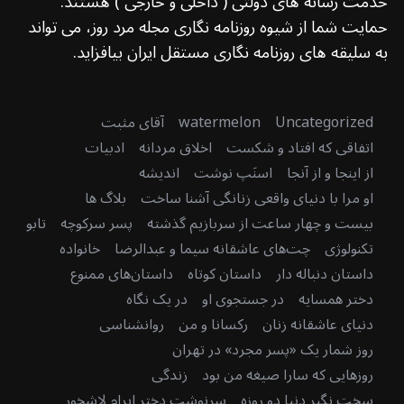
خدمت رسانه های دولتی ( داخلی و خارجی ) هستند.
حمایت شما از شیوه روزنامه نگاری مجله مرد روز، می تواند
به سلیقه های روزنامه نگاری مستقل ایران بیافزاید.
Uncategorized
watermelon
آقای مثبت
اتفاقی که افتاد و شکست
اخلاق مردانه
ادبیات
از اینجا و از آنجا
اسنَپ نوشت
اندیشه
او مرا با دنیای واقعی زنانگی آشنا ساخت
بلاگ ها
بیست و چهار ساعت از سربازیم گذشته
پسر سرکوچه
تابو
تکنولوژی
چت‌های عاشقانه سیما و عبدالرضا
خانواده
داستان دنباله دار
داستان کوتاه
داستان‌های ممنوع
دختر همسایه
در جستجوی او
در یک نگاه
دنیای عاشقانه زنان
رکسانا و من
روانشناسی
روز شمار یک «پسر مجرد» در تهران
روزهایی که سارا صیغه من بود
زندگی
سخت نگیر دنیا دو روزه
سرنوشت دختر اِبرام لاشخور