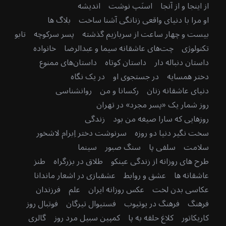
از اینجا و از آنجا
اسنَپ نوشت
اندیشه
او مرا با دنیای واقعی زنانگی آشنا ساخت
بلاگ ها
بیست و چهار ساعت از سربازیم گذشته
پسر سرکوچه
تابو
تکنولوژی
چت‌های عاشقانه سیما و عبدالرضا
خانواده
داستان دنباله دار
داستان کوتاه
داستان‌های ممنوع
دختر همسایه
در جستجوی او
در یک نگاه
دنیای عاشقانه زنان
رکسانا و من
روانشناسی
روز شمار یک «پسر مجرد» در تهران
روزهایی که سارا صیغه من بود
زندگی
سخت نگیر دنیا دو روزه
سرنوشت دختر اِبرام لاشخور
سلامت
سلفی پا
سنگ صبور
سینما
طرح های روزانه از زندگی عینکو
طلاق در بزرگراه
طنز
عاشقانه ها
عشق و روابط
عشقبازی در اشعار ماندانا
عکاسی بدن لخت
عکس روزانه ایران
علم
فرزندان
فرهنگ
فرهنگ در یوتیوب
فستیوال تیرگان
فوتبال روز
کاریکاتور
کلاغ حلقه به پا
کمپین سبیل مرد روز
گالری