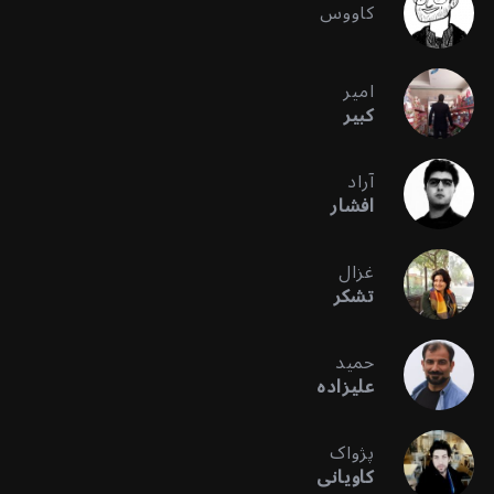
کاووس
امیر
کبیر
آراد
افشار
غزال
تشکر
حمید
علیزاده
پژواک
کاویانی