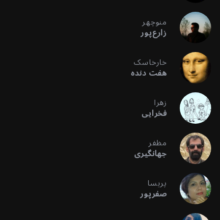
منوچهر
زارع‌پور
خارخاسک
هفت دنده
زهرا
فخرایی
مظفر
جهانگیری
پریسا
صفرپور