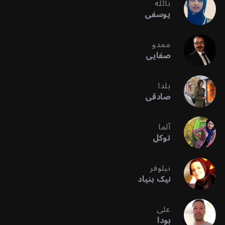
نائله
یوسفی
ممدو
صفایی
یلدا
صادقی
آلما
توکل
نیلوفر
نیک بنیاد
علی
بودا