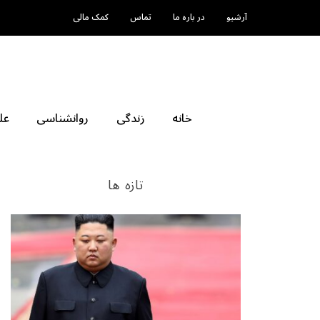
آرشیو
در باره ما
تماس
کمک مالی
خانه
زندگی
روانشناسی
عل
تازه ها