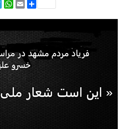
T
W
E
S
el
h
m
h
e
at
ai
ar
g
s
l
e
ra
A
m
p
p