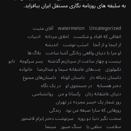
به سلیقه های روزنامه نگاری مستقل ایران بیافزاید.
Uncategorized
watermelon
آقای مثبت
اتفاقی که افتاد و شکست
اخلاق مردانه
ادبیات
از اینجا و از آنجا
اسنَپ نوشت
اندیشه
او مرا با دنیای واقعی زنانگی آشنا ساخت
بلاگ ها
بیست و چهار ساعت از سربازیم گذشته
پسر سرکوچه
تابو
تکنولوژی
چت‌های عاشقانه سیما و عبدالرضا
خانواده
داستان دنباله دار
داستان کوتاه
داستان‌های ممنوع
دختر همسایه
در جستجوی او
در یک نگاه
دنیای عاشقانه زنان
رکسانا و من
روانشناسی
روز شمار یک «پسر مجرد» در تهران
روزهایی که سارا صیغه من بود
زندگی
سخت نگیر دنیا دو روزه
سرنوشت دختر اِبرام لاشخور
سلامت
سلفی پا
سنگ صبور
سینما