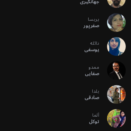
جهانگیری
پریسا
صفرپور
نائله
یوسفی
ممدو
صفایی
یلدا
صادقی
آلما
توکل