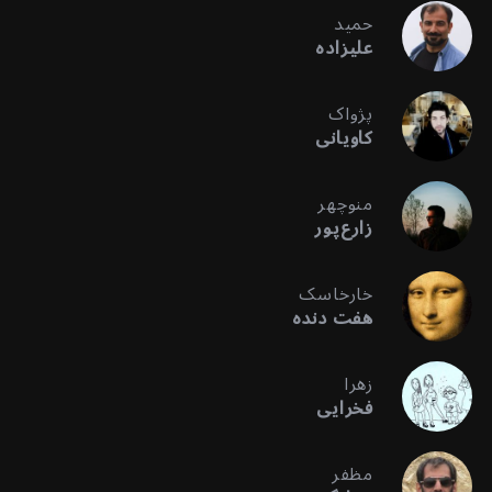
حمید
علیزاده
پژواک
کاویانی
منوچهر
زارع‌پور
خارخاسک
هفت دنده
زهرا
فخرایی
مظفر