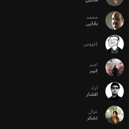
محمد
بابایی
کاووس
امیر
کبیر
آراد
افشار
غزال
تشکر