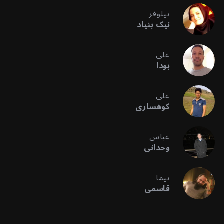
نیلوفر
نیک بنیاد
علی
بودا
علی
کوهساری
عباس
وحدانی
نیما
قاسمی