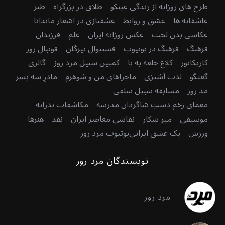
طرح های روزانه از زندگی عینکو
طلاق در بزرگراه
طنز
عاشقانه ها
عشق و روابط
عشقبازی در اشعار ماندانا
عکاسی بدن لخت
عکس روزانه ایران
علم
فرزندان
فرهنگ
فرهنگ در یوتیوب
فستیوال تیرگان
فوتبال روز
کاریکاتور
کلاغ حلقه به پا
کمپین سبیل مرد روز
گالری
گفتگو
لذت آشپزی
ماجراهای من و شوهرم
مادرِ سه پسر
مد روز
مسابقه سبیل سلفی
معمای زخم دستِ شاگردان مدرسه
مکاشفات پدرانه
موسیقی
میر شکار
نقاشی معاصر ایران
نقد
هنرها
ورزش
یک عشق ایرانی
یوتیوب مرد روز
نویسندگان مرد روز
مرد روز