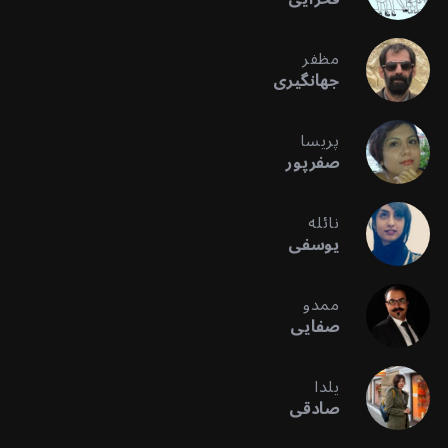
مظفر
جهانگیری
پریسا
صفرپور
نائله
یوسفی
ممدو
صفایی
یلدا
صادقی