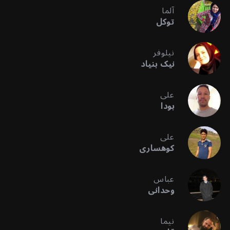
آلما
توکل
نیلوفر
نیک بنیاد
علی
بودا
علی
کوهساری
عباس
وحدانی
نیما