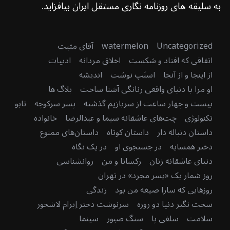
به سلیقه های روزنامه نگاری مستقل ایران بیافزاید.
Uncategorized
watermelon
آقای مثبت
اتفاقی که افتاد و شکست
اخلاق مردانه
ادبیات
از اینجا و از آنجا
اسنَپ نوشت
اندیشه
او مرا با دنیای واقعی زنانگی آشنا ساخت
بلاگ ها
بیست و چهار ساعت از سربازیم گذشته
پسر سرکوچه
تابو
تکنولوژی
چت‌های عاشقانه سیما و عبدالرضا
خانواده
داستان دنباله دار
داستان کوتاه
داستان‌های ممنوع
دختر همسایه
در جستجوی او
در یک نگاه
دنیای عاشقانه زنان
رکسانا و من
روانشناسی
روز شمار یک «پسر مجرد» در تهران
روزهایی که سارا صیغه من بود
زندگی
سخت نگیر دنیا دو روزه
سرنوشت دختر اِبرام لاشخور
سلامت
سلفی پا
سنگ صبور
سینما