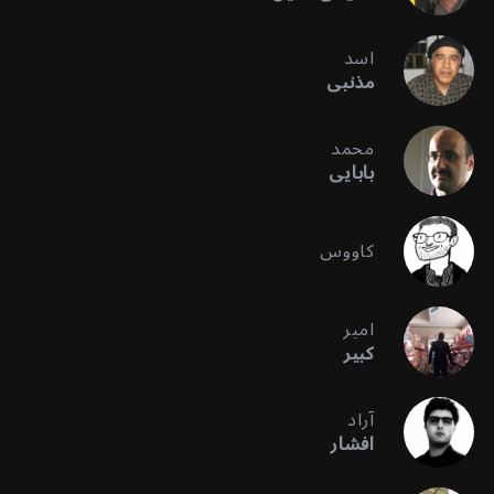
اسد
مذنبی
محمد
بابایی
کاووس
امیر
کبیر
آراد
افشار