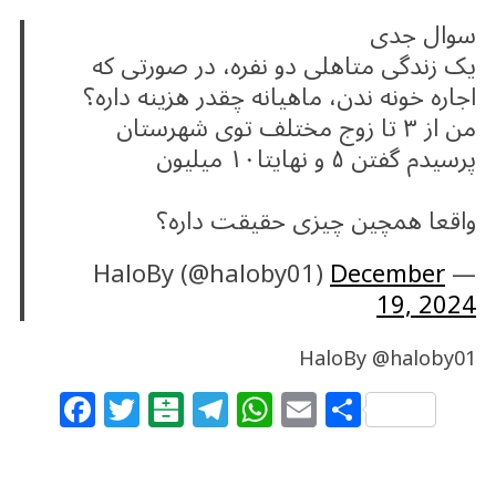
سوال‌ جدی
یک زندگی متاهلی دو نفره، در صورتی که
اجاره خونه ندن، ماهیانه چقدر هزینه داره؟
من از ۳ تا زوج مختلف توی شهرستان
پرسیدم گفتن ۵ و نهایتا۱۰ میلیون
واقعا همچین چیزی حقیقت داره؟
December
— HaloBy (@haloby01)
19, 2024
HaloBy @haloby01
F
T
B
T
W
E
S
a
w
al
el
h
m
h
c
itt
at
e
at
ai
ar