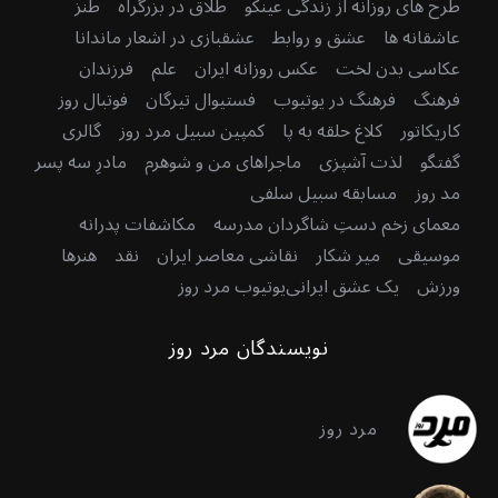
طرح های روزانه از زندگی عینکو
طلاق در بزرگراه
طنز
عاشقانه ها
عشق و روابط
عشقبازی در اشعار ماندانا
عکاسی بدن لخت
عکس روزانه ایران
علم
فرزندان
فرهنگ
فرهنگ در یوتیوب
فستیوال تیرگان
فوتبال روز
کاریکاتور
کلاغ حلقه به پا
کمپین سبیل مرد روز
گالری
گفتگو
لذت آشپزی
ماجراهای من و شوهرم
مادرِ سه پسر
مد روز
مسابقه سبیل سلفی
معمای زخم دستِ شاگردان مدرسه
مکاشفات پدرانه
موسیقی
میر شکار
نقاشی معاصر ایران
نقد
هنرها
ورزش
یک عشق ایرانی
یوتیوب مرد روز
نویسندگان مرد روز
مرد روز