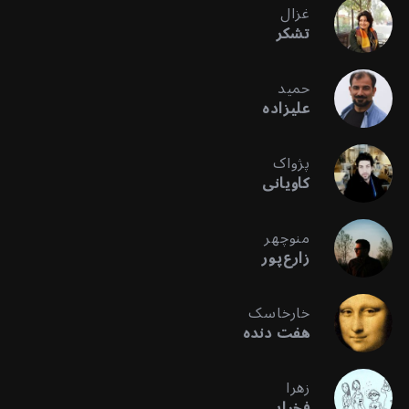
غزال
تشکر
حمید
علیزاده
پژواک
کاویانی
منوچهر
زارع‌پور
خارخاسک
هفت دنده
زهرا
فخرایی