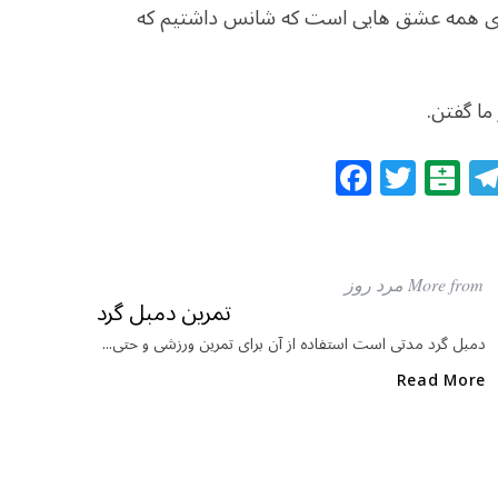
دآوری همه عشق هایی است که شانس داشتیم که
ما گفتن.
F
T
B
a
w
al
c
itt
at
e
e
ar
More from مرد روز
b
r
in
تمرین دمبل گرد
o
دمبل گرد مدتی است استفاده از آن برای تمرین ورزشی و حتی...
o
Read More
k