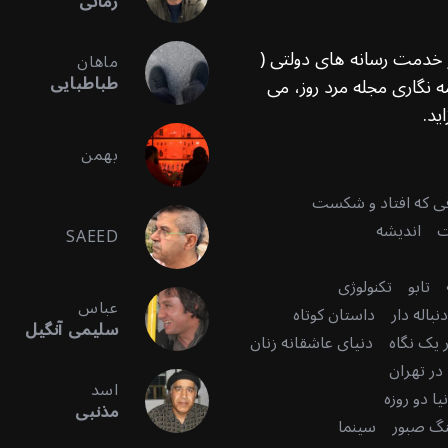
زمانی
ر خدمت رسانه های دولتی (
ماهان
طباطبایی
 نگاری مجله مرد روز، می
ید.
بهمن
قی که افتاد و شکست
ت
اندیشه
SAEED
تابو
تکنولوژی
عباس
باله دار
داستان کوتاه
سلیمی آنگیل
 یک نگاه
دنیای عاشقانه زنان
در تهران
اسد
ا دو روزه
مذنبی
گ صبور
سینما