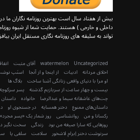
بیش از هفتاد سال است بهترین روزنامه نگاران ما د
داخلی و خارجی ) هستند. حمایت شما از شیوه روزنامه
تواند به سلیقه های روزنامه نگاری مستقل ایران بیافزا
Uncategorized
watermelon
آقای مثبت
اتفا
اخلاق مردانه
ادبیات
از اینجا و از آنجا
اسنَپ نوش
او مرا با دنیای واقعی زنانگی آشنا ساخت
بلاگ ها
بیست و چهار ساعت از سربازیم گذشته
پسر سرکوچه
چت‌های عاشقانه سیما و عبدالرضا
خانواده
داستان دن
داستان‌های ممنوع
دختر همسایه
در جستجوی او
در
رکسانا و من
روانشناسی
روز شمار یک «پسر مجرد» 
روزهایی که سارا صیغه من بود
زندگی
سخت نگیر دنی
سرنوشت دختر اِبرام لاشخور
سلامت
سلفی پا
سن