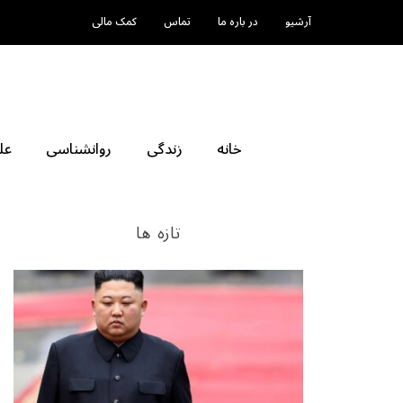
آرشیو
در باره ما
تماس
کمک مالی
خانه
زندگی
روانشناسی
عل
تازه ها