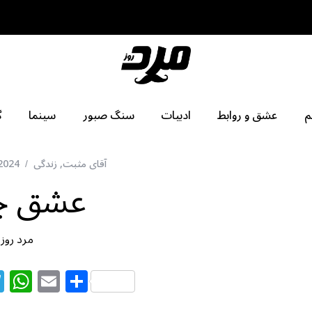
م
عشق و روابط
ادبیات
سنگ صبور
سینما
گ
آقای مثبت
,
زندگی
2024
عشق چ
مرد روز
T
W
E
S
el
h
m
h