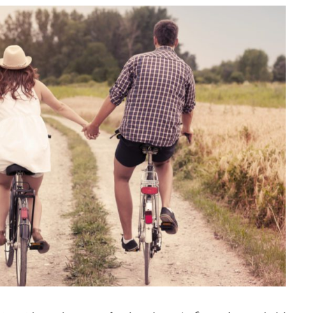
e
at
ai
ar
g
s
l
e
ra
A
m
p
p