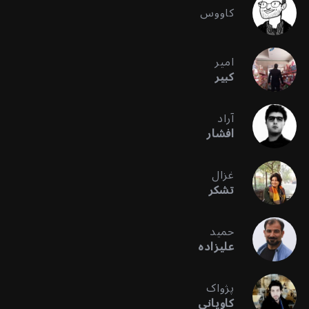
کاووس
امیر
کبیر
آراد
افشار
غزال
تشکر
حمید
علیزاده
پژواک
کاویانی