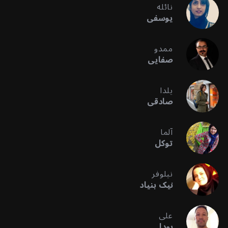
نائله
یوسفی
ممدو
صفایی
یلدا
صادقی
آلما
توکل
نیلوفر
نیک بنیاد
علی
بودا