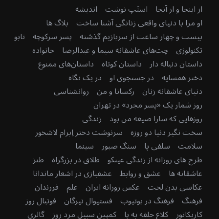
از اینجا و از آنجا
اسنَپ نوشت
اندیشه
او مرا با دنیای واقعی زنانگی آشنا ساخت
بلاگ ها
بیست و چهار ساعت از سربازیم گذشته
پسر سرکوچه
تابو
تکنولوژی
چت‌های عاشقانه سیما و عبدالرضا
خانواده
داستان دنباله دار
داستان کوتاه
داستان‌های ممنوع
دختر همسایه
در جستجوی او
در یک نگاه
دنیای عاشقانه زنان
رکسانا و من
روانشناسی
روز شمار یک «پسر مجرد» در تهران
روزهایی که سارا صیغه من بود
زندگی
سخت نگیر دنیا دو روزه
سرنوشت دختر اِبرام لاشخور
سلامت
سلفی پا
سنگ صبور
سینما
طرح های روزانه از زندگی عینکو
طلاق در بزرگراه
طنز
عاشقانه ها
عشق و روابط
عشقبازی در اشعار ماندانا
عکاسی بدن لخت
عکس روزانه ایران
علم
فرزندان
فرهنگ
فرهنگ در یوتیوب
فستیوال تیرگان
فوتبال روز
کاریکاتور
کلاغ حلقه به پا
کمپین سبیل مرد روز
گالری