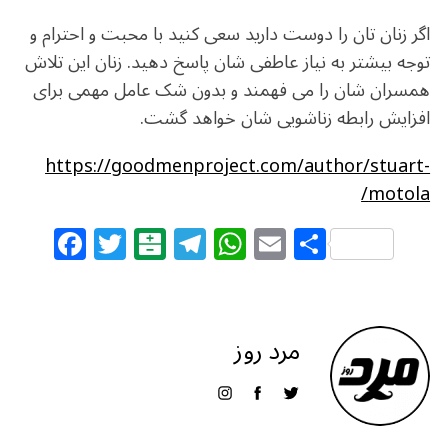
اگر زنان تان را دوست دارید سعی کنید با محبت و احترام و
توجه بیشتر به نیاز عاطفی شان پاسخ دهید. زنان این تلاش
همسران شان را می فهمند و بدون شک عامل مهمی برای
افزایش رابطه زناشویی شان خواهد گشت.
https://goodmenproject.com/author/stuart-
motola/
F
T
B
T
W
E
S
a
w
al
el
h
m
h
c
itt
at
e
at
ai
ar
e
e
ar
g
s
l
e
مرد روز
b
r
in
ra
A
o
m
p
o
p