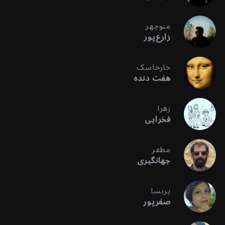
منوچهر
زارع‌پور
خارخاسک
هفت دنده
زهرا
فخرایی
مظفر
جهانگیری
پریسا
صفرپور