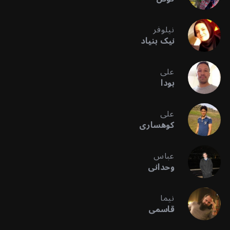
نیلوفر
نیک بنیاد
علی
بودا
علی
کوهساری
عباس
وحدانی
نیما
قاسمی