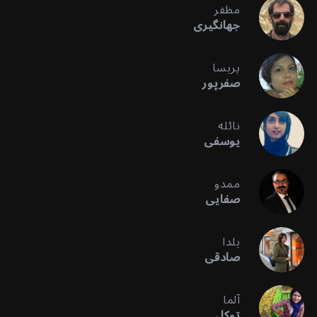
مظفر
جهانگیری
پریسا
صفرپور
نائله
یوسفی
ممدو
صفایی
یلدا
صادقی
آلما
توکل