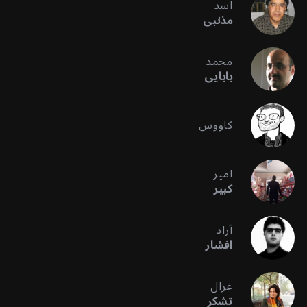
اسد
مذنبی
محمد
بابایی
کاووس
امیر
کبیر
آراد
افشار
غزال
تشکر