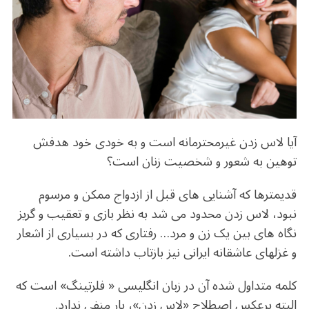
o
m
p
o
p
k
آیا لاس زدن غیرمحترمانه است و به خودی خود هدفش
توهین به شعور و شخصیت زنان است؟
قدیمترها که آشنایی های قبل از ازدواج ممکن و مرسوم
نبود، لاس زدن محدود می شد به نظر بازی و تعقیب و گریز
نگاه های بین یک زن و مرد… رفتاری که در بسیاری از اشعار
و غزلهای عاشقانه ایرانی نیز بازتاب داشته است.
کلمه متداول شده آن در زبان انگلیسی « فلرتینگ» است که
البته برعکس اصطلاح «لاس زدن»، بار منفی ندارد.