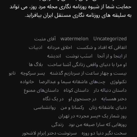
حمایت شما از شیوه روزنامه نگاری مجله مرد روز، می تواند
به سلیقه های روزنامه نگاری مستقل ایران بیافزاید.
Uncategorized
watermelon
آقای مثبت
اتفاقی که افتاد و شکست
اخلاق مردانه
ادبیات
از اینجا و از آنجا
اسنَپ نوشت
اندیشه
او مرا با دنیای واقعی زنانگی آشنا ساخت
بلاگ ها
بیست و چهار ساعت از سربازیم گذشته
پسر سرکوچه
تابو
تکنولوژی
چت‌های عاشقانه سیما و عبدالرضا
خانواده
داستان دنباله دار
داستان کوتاه
داستان‌های ممنوع
دختر همسایه
در جستجوی او
در یک نگاه
دنیای عاشقانه زنان
رکسانا و من
روانشناسی
روز شمار یک «پسر مجرد» در تهران
روزهایی که سارا صیغه من بود
زندگی
سخت نگیر دنیا دو روزه
سرنوشت دختر اِبرام لاشخور