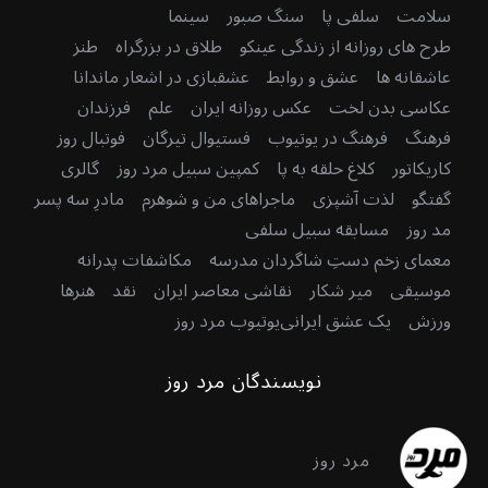
سلامت
سلفی پا
سنگ صبور
سینما
طرح های روزانه از زندگی عینکو
طلاق در بزرگراه
طنز
عاشقانه ها
عشق و روابط
عشقبازی در اشعار ماندانا
عکاسی بدن لخت
عکس روزانه ایران
علم
فرزندان
فرهنگ
فرهنگ در یوتیوب
فستیوال تیرگان
فوتبال روز
کاریکاتور
کلاغ حلقه به پا
کمپین سبیل مرد روز
گالری
گفتگو
لذت آشپزی
ماجراهای من و شوهرم
مادرِ سه پسر
مد روز
مسابقه سبیل سلفی
معمای زخم دستِ شاگردان مدرسه
مکاشفات پدرانه
موسیقی
میر شکار
نقاشی معاصر ایران
نقد
هنرها
ورزش
یک عشق ایرانی
یوتیوب مرد روز
نویسندگان مرد روز
مرد روز