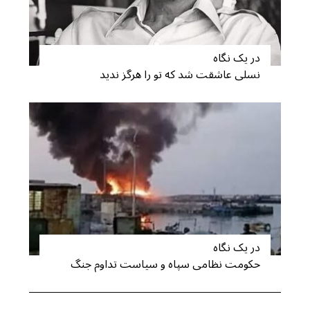
S
در یک نگاه
e
نسلی عاشقت شد که تو را هرگز ندید
a
r
c
h
f
o
r
:
در یک نگاه
حکومت نظامی سپاه و سیاست تداوم جنگ