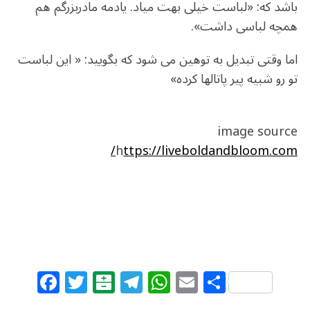
باشد که: «لباست خیلی بهت میاد. یادمه مادربزرگم هم
همچه لباسی داشت».
اما وقتی تبدیل به توهین می شود که بگویید: « این لباست
تو رو شبیه پیر پاتالها کرده»
image source
h
ttps://liveboldandbloom.com/
F
T
B
T
W
E
S
a
w
al
el
h
m
h