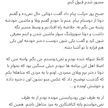
مجبور شدم قبول کنم.
صبح روز حرکت پیام داد گفت دوتایی حال نمی‌ده و گفتم
دوتا از دوستام بیام. منم با خودم گفتم ویلا و ماشین خودشه
زشته من بگم نه. خلاصه راه افتادیم و وسط مسیر نگه
داشت و دوتا سوپرپلنگ سوار ماشین شدن و اینم معرفی
شون کرد و گفت یکی شون دوست دختر خودمه اون یکی
هم قراره با تو آشنا بشه.
کاملا شوکه شده بودم و نمی‌دونستم چی بگم. واسه منی که
اصلا اهل این برنامه ها نبودم خیلی سنگین بود که بخوام با
دوتا دختر برم ویلای مجردی، اونم با یه مردی که متاهله! یکم
که گذشت توضیح داد که عکس منو نشون اون دختره داده
و خوشش اومده و …
از یه طرف توی رودربایستی مونده بودم از یه طرف
نمی‌خواستم پایه کثافتکاری یه مرد متاهل باشم. همین که