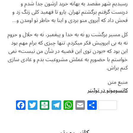
رسیدیم شهر مقصد به بهانه خرید ازشون جدا شدم و
دربست گرفتم برگشتم تهران. یارو تا فهمید کلی زنگ زد و
فحش داد که آبروی منو بردی و اینا به خاطر تو اومدن و…
کل مسیر برگشت رو نه به خدا و پیغمبر، نه به حلال و حروم
نه به بی ابروییش فکر میکردم. تنها چیزی که برام مهم بود
این بود که «بودن توی این قضیه در شأن من نیست» نمی
خواستم با حضورم به عملش مشروعیت بدم و عادی سازی
کنم براش.
منبع متن
کاتسوموتو در توئیتر
F
T
B
T
W
E
S
a
w
al
el
h
m
h
c
itt
at
e
at
ai
ar
کاتسوموتو