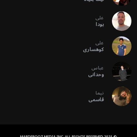
علی
بودا
علی
کوهساری
عباس
وحدانی
نیما
قاسمی