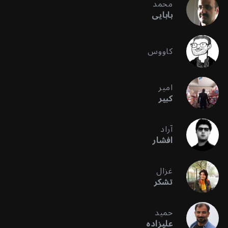
محمد
بابایی
کاووس
امیر
کبیر
آراد
افشار
غزال
تشکر
حمید
علیزاده