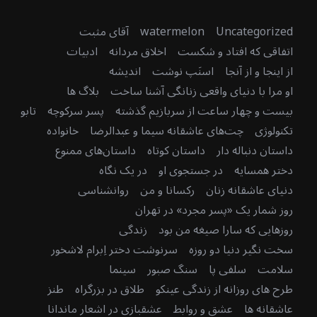
Uncategorized
watermelon
آقای مثبت
اتفاقی که افتاد و شکست
اخلاق مردانه
ادبیات
از اینجا و از آنجا
اسنَپ نوشت
اندیشه
او مرا با دنیای واقعی زنانگی آشنا ساخت
بلاگ ها
بیست و چهار ساعت از سربازیم گذشته
پسر سرکوچه
تابو
تکنولوژی
چت‌های عاشقانه سیما و عبدالرضا
خانواده
داستان دنباله دار
داستان کوتاه
داستان‌های ممنوع
دختر همسایه
در جستجوی او
در یک نگاه
دنیای عاشقانه زنان
رکسانا و من
روانشناسی
روز شمار یک «پسر مجرد» در تهران
روزهایی که سارا صیغه من بود
زندگی
سخت نگیر دنیا دو روزه
سرنوشت دختر اِبرام لاشخور
سلامت
سلفی پا
سنگ صبور
سینما
طرح های روزانه از زندگی عینکو
طلاق در بزرگراه
طنز
عاشقانه ها
عشق و روابط
عشقبازی در اشعار ماندانا