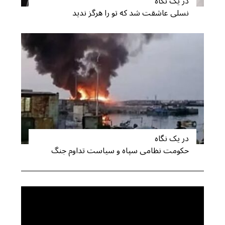
در یک نگاه
نسلی عاشقت شد که تو را هرگز ندید
S
e
a
r
c
h
f
o
r
:
در یک نگاه
حکومت نظامی سپاه و سیاست تداوم جنگ