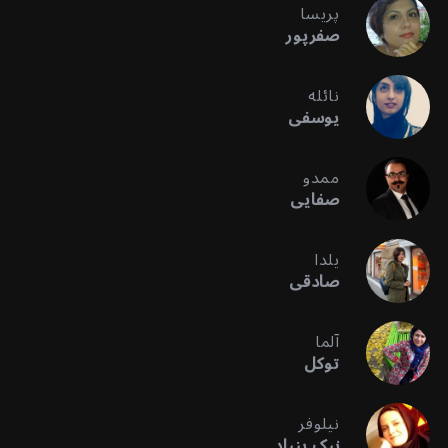
پریسا
صفرپور
نائله
یوسفی
ممدو
صفایی
یلدا
صادقی
آلما
توکل
نیلوفر
نیک بنیاد