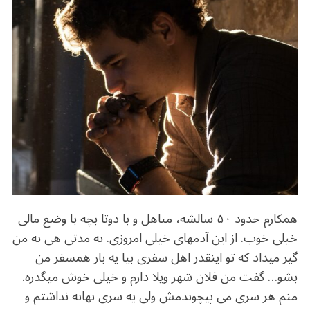
b
r
in
ra
A
o
m
p
o
p
k
همکارم حدود ۵۰ سالشه، متاهل و با دوتا بچه با وضع مالی
خیلی خوب. از این آدمهای خیلی امروزی. یه مدتی هی به من
گیر میداد که تو اینقدر اهل سفری بیا یه بار همسفر من
بشو… گفت من فلان شهر ویلا دارم و خیلی خوش میگذره.
منم هر سری می پیچوندمش ولی یه سری بهانه نداشتم و